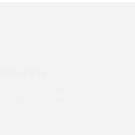
端末を選ぶ時の注意点を解説！
スマホのネット通信速度が遅い原因は？すぐで
きる対処法や見直すポイントを解説
LINEの通知がこない時の原因と対処法9選！設
定の確認手順も解説
検討中のお客さま
スマホのウィジェットとは？iPhone・Android
の設定方法やおススメを紹介
UQ mobileのお申し込み・ご相談
Bluetooth®とは？Wi-Fiとの違いやスマホ・PC
UQ WiMAXのお申し込み・ご相談
との接続方法を解説
Wi-Fiを快適に使うための速度はどれくらい？
解
用途別の目安・回線ごとの平均を紹介