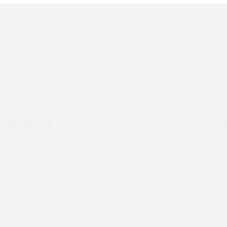
順やデータ移行方法をわかりやすく解説
徴やメリット・デメリ
高校生にスマホ制限は必要？所持率やメリッ
ト・デメリットを詳しく紹介
サポートのご案内
度制限とは？回避の
LINEの引き継ぎ方法は？対象データや事前準
方法を解説
備・条件・注意点などを解説
中のお客さま
ご
電話をかける方法や
iCloudの使用容量を減らす9つの方法！使用状
を解説
況の確認手順も紹介
るご質問・各種お手続き
（旧Twitter）、
インスタのDMの送り方は？便利機能の使い方
トでお問い合わせ
送る方法を解説
や注意点をわかりやすく解説
「iPhoneを探す」の使い方と設定方法を紹
る方法は？相手に知ら
介！ブラウザやアプリから探す方法を詳しく
紹介