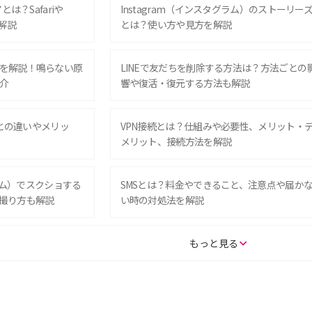
は？Safariや
Instagram（インスタグラム）のストーリー
解説
とは？使い方や見方を解説
を解説！鳴らない原
LINEで友だちを削除する方法は？方法ごとの
介
響や復活・復元する方法も解説
Eとの違いやメリッ
VPN接続とは？仕組みや必要性、メリット・
メリット、接続方法を解説
グラム）でスクショする
SMSとは？料金やできること、注意点や届か
撮り方も解説
い時の対処法を解説
SE（第3世代）の違い
iPhone 16eとiPhone 14を徹底比較！スペッ
もっと見る
較して解説
ク・機能の違いをわかりやすく紹介
15の違いは？カメラ・スペ
iPhoneの機種変更のやり方は？事前準備・手