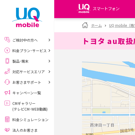
スマートフォン
my UQ WiMAX
ホーム
UQ mobile
UQ WiMAX ご契約の方
トヨタ au取
ご検討中の方へ
My UQ mobile
料金プラン･サービス
UQ mobile ご契約の方
製品･端末
UQ mobile
データチャージサイト
対応サービスエリア
お客さまサポート
キャンペーン一覧
CMギャラリー
(テレビCM･WEB動画)
料金シミュレーション
法人のお客さま