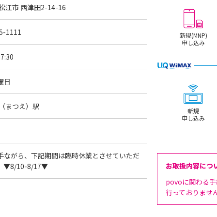
松江市 西津田2-14-16
5-1111
新規(MNP)
申し込み
7:30
曜日
江（まつえ）駅
新規
申し込み
手ながら、下記期間は臨時休業とさせていただ
お取扱内容につ
▼8/10-8/17▼
povoに関わる
行っておりませ