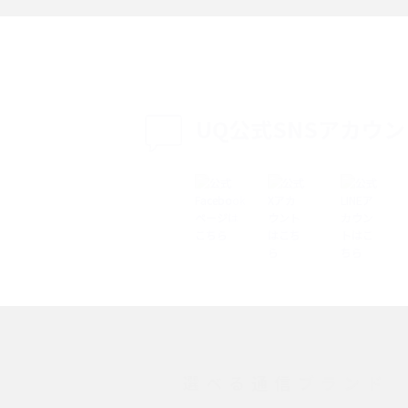
説
設定・変更方法を解
着信拒否とは？設定方法やブロックした番号
も紹介
確認方法を解説
UQ公式SNSアカウ
ップ設定方法や空き容量
ASMRとは？意味や動画の種類、楽しみ方を紹
介
介
の特典は？料金プランやメ
スマホの位置情報機能とは？有効にした場合
法を解説
メリットや注意点などを解説
ク方法・解除に向け
インスタグラムとは？登録や投稿の方法、基
機能をわかりやすく解説
選べる通信ブランド
とは？デメリットや
パケット通信料とは？どのようなサービスが
る？3Gサービスの終了についても解説