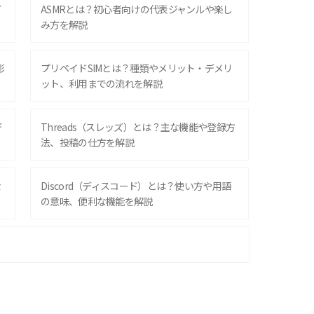
ズ
ASMRとは？初心者向けの代表ジャンルや楽し
み方を解説
影
プリペイドSIMとは？種類やメリット・デメリ
ット、利用までの流れを解説
デ
Threads（スレッズ）とは？主な機能や登録方
法、投稿の仕方を解説
な
Discord（ディスコード）とは？使い方や用語
の意味、便利な機能を解説
iPhone 16シリーズのモデルを比較！価格・サ
イズ・カメラ性能の違いを徹底解説
スマホが高い理由は？購入費用を抑える方法や