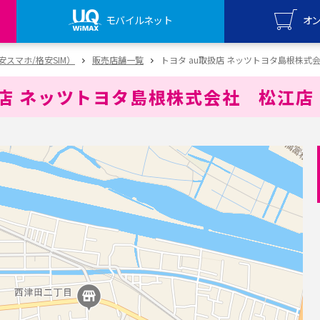
モバイルネット
オ
UQ mo
（格安スマホ/格安SIM）
販売店舗一覧
トヨタ au取扱店 ネッツトヨタ島根株式
オンライ
扱店 ネッツトヨタ島根株式会社 松江店
UQ Wi
オンライ