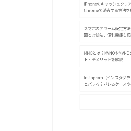
iPhoneのキャッシュクリアと
Chromeで消去する方法を
スマホのアラーム設定方法
因と対処法、便利機能も紹
MNOとは？MVNOやMVN
ト・デメリットを解説
Instagram（インスタ
とバレる？バレるケースや
iPhone 16eとiPhone 
は？サイズやスペックを比
iPhone 16とiPhone 