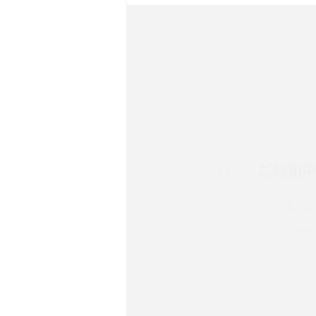
ック・機能を徹底比較
Androidスマホとは？特
ット、おススメ機種を紹介
スマホや携帯端末の通信速
コツや解除のタイミング・
ご利用
非通知設定とは？184で
iPhone・Androidの設定
よくあ
リプライ機能とは？LINE、X
チャッ
Instagram、TikTokで
LINEで送信取り消しをす
れるのか、削除との違いも