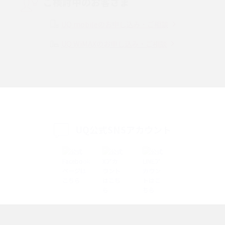
ご検討中のお客さま
Instagram（インスタグラム）でスクショするとバレる？バレるケースや撮
り方も解説
UQ mobileのお申し込み・ご相談
UQ WiMAXのお申し込み・ご相談
SMSとは？料金やできること、注意点や届かない時の対処法を解説
Discord（ディスコード）とは？使い方や用語の意味、便利な機能を解説
iPhone 16eとiPhone SE（第3世代）の違いは？サイズやスペックを比較し
て解説
UQ公式SNSアカウント
iPhone 16eとiPhone 14を徹底比較！スペック・機能の違いをわかりやすく
紹介
iPhone 16シリーズのモデルを比較！価格・サイズ・カメラ性能の違いを徹
底解説
iPhone 16とiPhone 15の違いは？カメラ・スペック・機能を徹底比較
iPhoneの機種変更のやり方は？事前準備・手順やデータ移行方法をわかり