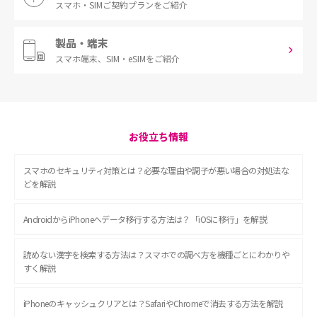
スマホ・SIM
ご契約プランをご紹介
製品・端末
スマホ端末、
SIM・eSIMをご紹介
お役立ち情報
スマホのセキュリティ対策とは？必要な理由や調子が悪い場合の対処法な
どを解説
AndroidからiPhoneへデータ移行する方法は？「iOSに移行」を解説
読めない漢字を検索する方法は？スマホでの調べ方を機種ごとにわかりや
すく解説
iPhoneのキャッシュクリアとは？SafariやChromeで消去する方法を解説