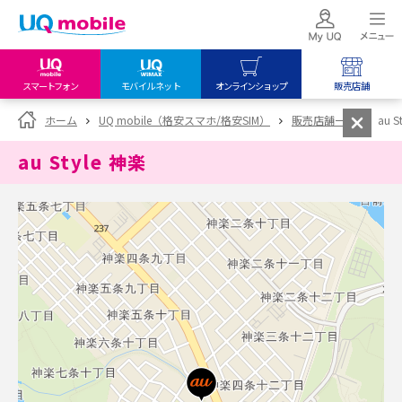
スマートフォン
モバイルネット
オンラインショップ
販売店舗
my UQ WiMAX
UQ mobile
UQ mobile
ホーム
UQ mobile（格安スマホ/格安SIM）
販売店舗一覧
au S
UQ WiMAX ご契約の方
オンラインショップ
販売店舗
au Style 神楽
My UQ mobile
UQ WiMAX
UQ WiMAX
UQ mobile ご契約の方
オンラインショップ
販売店舗
UQ mobile
データチャージサイト