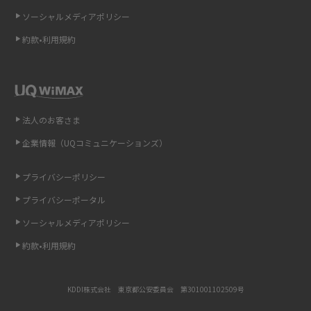
ソーシャルメディアポリシー
非通知設定とは？184で電話をかける方法やiPhone・Androidの設定を解説
約款•利用規約
iCloudの使用容量を減らす9つの方法！使用状況の確認手順も紹介
スマホのウィジェットとは？iPhone・Androidの設定方法やおススメを紹
介
法人のお客さま
リプライ機能とは？LINE、X（旧Twitter）、Instagram、TikTokで送る方法
企業情報（UQコミュニケーションズ）
を解説
プライバシーポリシー
インスタのDMの送り方は？便利機能の使い方や注意点をわかりやすく解説
プライバシーポータル
Bluetooth®とは？Wi-Fiとの違いやスマホ・PCとの接続方法を解説
ソーシャルメディアポリシー
約款•利用規約
LINEで送信取り消しをする方法は？相手に知られるのか、削除との違いも
紹介
KDDI株式会社 東京都公安委員会 第301001102509号
「iPhoneを探す」の使い方と設定方法を紹介！ブラウザやアプリから探す