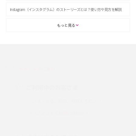
Instagram（インスタグラム）のストーリーズとは？使い方や見方を解説
ASMRとは？初心者向けの代表ジャンルや楽しみ方を解説
もっと見る
スマホのアラーム設定方法を解説！鳴らない原因と対処法、便利機能も紹
介
LINEで友だちを削除する方法は？方法ごとの影響や復活・復元する方法も
解説
サポートのご案内
プリペイドSIMとは？種類やメリット・デメリット、利用までの流れを解説
ご利用中のお客さま
MNOとは？MVNOやMVNEとの違いやメリット・デメリットを解説
よくあるご質問・各種お手続き
チャットでお問い合わせ
VPN接続とは？仕組みや必要性、メリット・デメリット、接続方法を解説
Threads（スレッズ）とは？主な機能や登録方法、投稿の仕方を解説