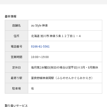
基本情報
店舗名
au Style 神楽
住所
北海道 旭川市 神楽５条１２丁目１－４
電話番号
0166-61-5561
営業時間
10:00～19:00
定休日
毎月第2水曜日(祝日の場合は翌平日)※3月・8月無休
最寄り駅
富良野線神楽岡駅（ふらのせんかぐらおかえき）
駐車場
有
取り扱いサービス