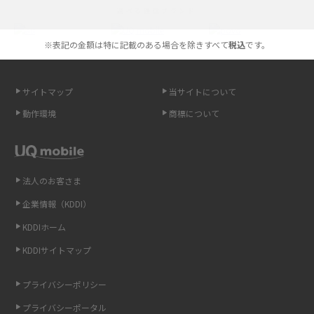
選べる通信ブランド
やすく解説
※表記の金額は特に記載のある場合を除きすべて
税込
です。
スマホが高い理由は？購入費用を抑える方法や端末を選ぶ時の注意点を解
説！
サイトマップ
当サイトについて
Androidスマホとは？特徴やメリット・デメリット、おススメ機種を紹介
動作環境
商標について
高校生にスマホ制限は必要？所持率やメリット・デメリットを詳しく紹介
スマホのネット通信速度が遅い原因は？すぐできる対処法や見直すポイン
トを解説
法人のお客さま
企業情報（KDDI）
スマホや携帯端末の通信速度制限とは？回避のコツや解除のタイミング・
KDDIホーム
方法を解説
KDDIサイトマップ
LINEの引き継ぎ方法は？対象データや事前準備・条件・注意点などを解説
プライバシーポリシー
LINEの通知がこない時の原因と対処法9選！設定の確認手順も解説
プライバシーポータル