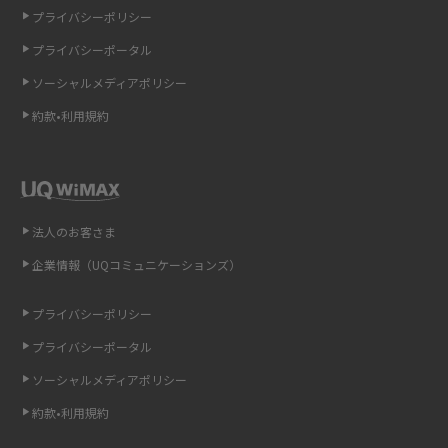
プライバシーポリシー
LINEの通知がこない時の原因と対処法9選！設定の確認手順も解説
プライバシーポータル
ソーシャルメディアポリシー
非通知設定とは？184で電話をかける方法やiPhone・Androidの設定を解説
約款•利用規約
iCloudの使用容量を減らす9つの方法！使用状況の確認手順も紹介
スマホのウィジェットとは？iPhone・Androidの設定方法やおススメを紹
介
法人のお客さま
リプライ機能とは？LINE、X（旧Twitter）、Instagram、TikTokで送る方法
企業情報（UQコミュニケーションズ）
を解説
プライバシーポリシー
インスタのDMの送り方は？便利機能の使い方や注意点をわかりやすく解説
プライバシーポータル
Bluetooth®とは？Wi-Fiとの違いやスマホ・PCとの接続方法を解説
ソーシャルメディアポリシー
約款•利用規約
LINEで送信取り消しをする方法は？相手に知られるのか、削除との違いも
紹介