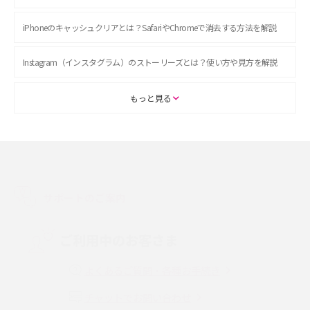
iPhoneのキャッシュクリアとは？SafariやChromeで消去する方法を解説
Instagram（インスタグラム）のストーリーズとは？使い方や見方を解説
ASMRとは？初心者向けの代表ジャンルや楽しみ方を解説
もっと見る
スマホのアラーム設定方法を解説！鳴らない原因と対処法、便利機能も紹
介
LINEで友だちを削除する方法は？方法ごとの影響や復活・復元する方法も
解説
サポートのご案内
プリペイドSIMとは？種類やメリット・デメリット、利用までの流れを解説
ご利用中のお客さま
MNOとは？MVNOやMVNEとの違いやメリット・デメリットを解説
よくあるご質問・各種お手続き
チャットでお問い合わせ
VPN接続とは？仕組みや必要性、メリット・デメリット、接続方法を解説