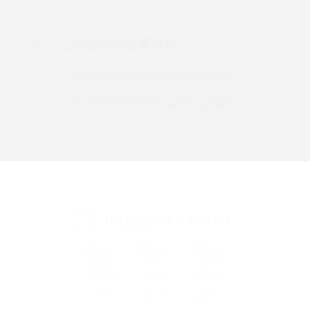
Threads（スレッズ）とは？主な機能や登録方法、投稿の仕方を解説
ご検討中のお客さま
Instagram（インスタグラム）でスクショするとバレる？バレるケースや撮
り方も解説
UQ mobileのお申し込み・ご相談
UQ WiMAXのお申し込み・ご相談
SMSとは？料金やできること、注意点や届かない時の対処法を解説
Discord（ディスコード）とは？使い方や用語の意味、便利な機能を解説
iPhone 16eとiPhone SE（第3世代）の違いは？サイズやスペックを比較し
て解説
UQ公式SNSアカウント
iPhone 16eとiPhone 14を徹底比較！スペック・機能の違いをわかりやすく
紹介
iPhone 16シリーズのモデルを比較！価格・サイズ・カメラ性能の違いを徹
底解説