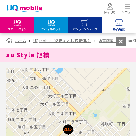
スマートフォン
モバイルネット
オンラインショップ
販売店舗
my UQ WiMAX
UQ mobile
UQ mobile
ホーム
UQ mobile（格安スマホ/格安SIM）
販売店舗一覧
au S
UQ WiMAX ご契約の方
オンラインショップ
販売店舗
au Style 旭橋
My UQ mobile
UQ WiMAX
UQ WiMAX
UQ mobile ご契約の方
オンラインショップ
販売店舗
UQ mobile
データチャージサイト