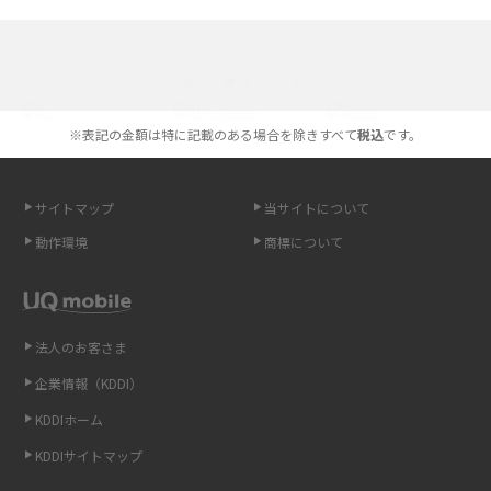
iPhone 16とiPhone 15の違いは？カメラ・スペック・機能を徹底比較
iPhoneの機種変更のやり方は？事前準備・手順やデータ移行方法をわかり
選べる通信ブランド
やすく解説
※表記の金額は特に記載のある場合を除きすべて
税込
です。
スマホが高い理由は？購入費用を抑える方法や端末を選ぶ時の注意点を解
説！
サイトマップ
当サイトについて
Androidスマホとは？特徴やメリット・デメリット、おススメ機種を紹介
動作環境
商標について
高校生にスマホ制限は必要？所持率やメリット・デメリットを詳しく紹介
スマホのネット通信速度が遅い原因は？すぐできる対処法や見直すポイン
トを解説
法人のお客さま
企業情報（KDDI）
スマホや携帯端末の通信速度制限とは？回避のコツや解除のタイミング・
KDDIホーム
方法を解説
KDDIサイトマップ
LINEの引き継ぎ方法は？対象データや事前準備・条件・注意点などを解説