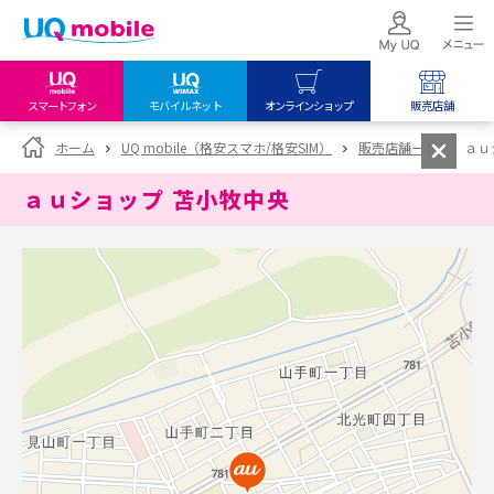
スマートフォン
モバイルネット
オンラインショップ
販売店舗
my UQ WiMAX
UQ mobile
UQ mobile
ホーム
UQ mobile（格安スマホ/格安SIM）
販売店舗一覧
ａｕ
UQ WiMAX ご契約の方
オンラインショップ
販売店舗
ａｕショップ 苫小牧中央
My UQ mobile
UQ WiMAX
UQ WiMAX
UQ mobile ご契約の方
オンラインショップ
販売店舗
UQ mobile
データチャージサイト