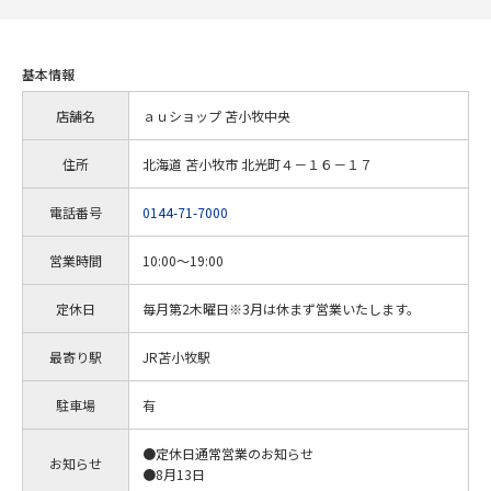
基本情報
店舗名
ａｕショップ 苫小牧中央
住所
北海道 苫小牧市 北光町４－１６－１７
電話番号
0144-71-7000
営業時間
10:00～19:00
定休日
毎月第2木曜日※3月は休まず営業いたします。
最寄り駅
JR苫小牧駅
駐車場
有
●定休日通常営業のお知らせ
お知らせ
●8月13日