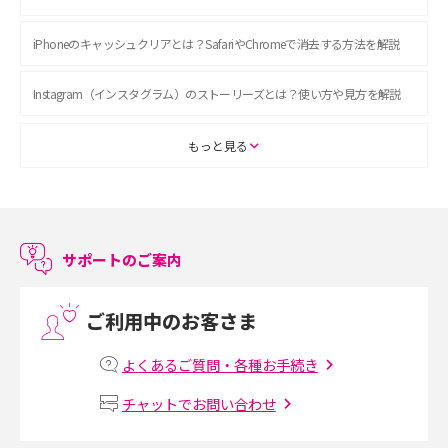
iPhoneのキャッシュクリアとは？SafariやChromeで消去する方法を解説
Instagram（インスタグラム）のストーリーズとは？使い方や見方を解説
ASMRとは？初心者向けの代表ジャンルや楽しみ方を解説
もっと見る
スマホのアラーム設定方法を解説！鳴らない原因と対処法、便利機能も紹
介
サポートのご案内
LINEで友だちを削除する方法は？方法ごとの影響や復活・復元する方法も
解説
ご利用中のお客さま
プリペイドSIMとは？種類やメリット・デメリット、利用までの流れを解説
よくあるご質問・各種お手続き
MNOとは？MVNOやMVNEとの違いやメリット・デメリットを解説
チャットでお問い合わせ
VPN接続とは？仕組みや必要性、メリット・デメリット、接続方法を解説