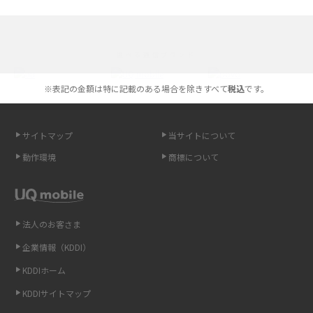
iPhone 16とiPhone 15の違いは？カメラ・スペック・機能を徹底比較
iPhoneの機種変更のやり方は？事前準備・手順やデータ移行方法をわかり
選べる通信ブランド
やすく解説
※表記の金額は特に記載のある場合を除きすべて
税込
です。
スマホが高い理由は？購入費用を抑える方法や端末を選ぶ時の注意点を解
説！
サイトマップ
当サイトについて
Androidスマホとは？特徴やメリット・デメリット、おススメ機種を紹介
動作環境
商標について
高校生にスマホ制限は必要？所持率やメリット・デメリットを詳しく紹介
スマホのネット通信速度が遅い原因は？すぐできる対処法や見直すポイン
トを解説
法人のお客さま
企業情報（KDDI）
スマホや携帯端末の通信速度制限とは？回避のコツや解除のタイミング・
KDDIホーム
方法を解説
KDDIサイトマップ
LINEの引き継ぎ方法は？対象データや事前準備・条件・注意点などを解説