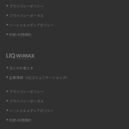
プライバシーポリシー
LINEの通知がこない時の原因と対処法9選！設定の確認手順も解説
プライバシーポータル
ソーシャルメディアポリシー
非通知設定とは？184で電話をかける方法やiPhone・Androidの設定を解説
約款•利用規約
iCloudの使用容量を減らす9つの方法！使用状況の確認手順も紹介
スマホのウィジェットとは？iPhone・Androidの設定方法やおススメを紹
介
法人のお客さま
リプライ機能とは？LINE、X（旧Twitter）、Instagram、TikTokで送る方法
企業情報（UQコミュニケーションズ）
を解説
プライバシーポリシー
インスタのDMの送り方は？便利機能の使い方や注意点をわかりやすく解説
プライバシーポータル
Bluetooth®とは？Wi-Fiとの違いやスマホ・PCとの接続方法を解説
ソーシャルメディアポリシー
約款•利用規約
LINEで送信取り消しをする方法は？相手に知られるのか、削除との違いも
紹介