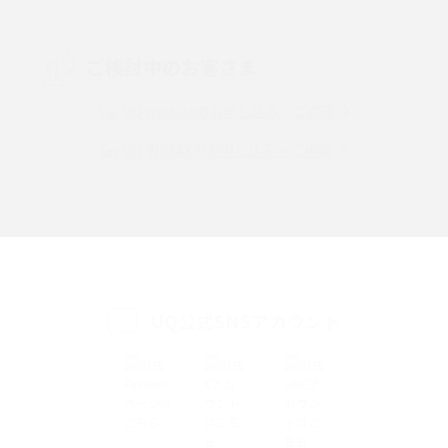
Threads（スレッズ）とは？主な機能や登録方法、投稿の仕方を解説
ご検討中のお客さま
Instagram（インスタグラム）でスクショするとバレる？バレるケースや撮
り方も解説
UQ mobileのお申し込み・ご相談
UQ WiMAXのお申し込み・ご相談
SMSとは？料金やできること、注意点や届かない時の対処法を解説
Discord（ディスコード）とは？使い方や用語の意味、便利な機能を解説
iPhone 16eとiPhone SE（第3世代）の違いは？サイズやスペックを比較し
て解説
UQ公式SNSアカウント
iPhone 16eとiPhone 14を徹底比較！スペック・機能の違いをわかりやすく
紹介
iPhone 16シリーズのモデルを比較！価格・サイズ・カメラ性能の違いを徹
底解説