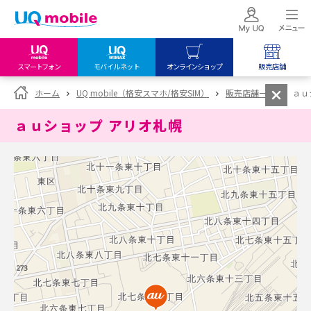
スマートフォン
モバイルネット
オンラインショップ
販売店舗
my UQ WiMAX
UQ mobile
UQ mobile
ホーム
UQ mobile（格安スマホ/格安SIM）
販売店舗一覧
ａｕ
UQ WiMAX ご契約の方
オンラインショップ
販売店舗
ａｕショップ アリオ札幌
My UQ mobile
UQ WiMAX
UQ WiMAX
UQ mobile ご契約の方
オンラインショップ
販売店舗
UQ mobile
データチャージサイト