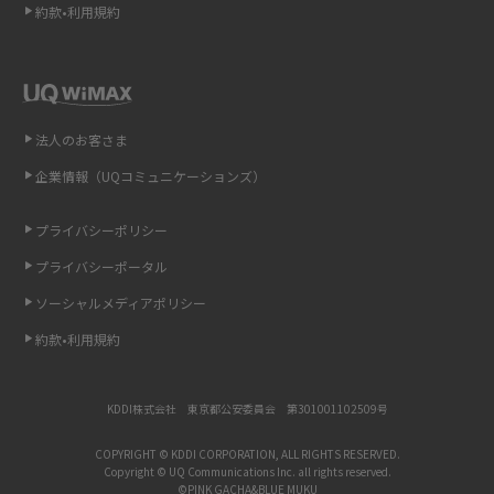
約款•利用規約
iCloudの使用容量を減らす9つの方法！使用状況の確認手順も紹介
スマホのウィジェットとは？iPhone・Androidの設定方法やおススメを紹
介
法人のお客さま
リプライ機能とは？LINE、X（旧Twitter）、Instagram、TikTokで送る方法
企業情報（UQコミュニケーションズ）
を解説
プライバシーポリシー
インスタのDMの送り方は？便利機能の使い方や注意点をわかりやすく解説
プライバシーポータル
Bluetooth®とは？Wi-Fiとの違いやスマホ・PCとの接続方法を解説
ソーシャルメディアポリシー
約款•利用規約
LINEで送信取り消しをする方法は？相手に知られるのか、削除との違いも
紹介
KDDI株式会社 東京都公安委員会 第301001102509号
「iPhoneを探す」の使い方と設定方法を紹介！ブラウザやアプリから探す
方法を詳しく解説
COPYRIGHT © KDDI CORPORATION, ALL RIGHTS RESERVED.
Copyright © UQ Communications Inc. all rights reserved.
©PINK GACHA&BLUE MUKU