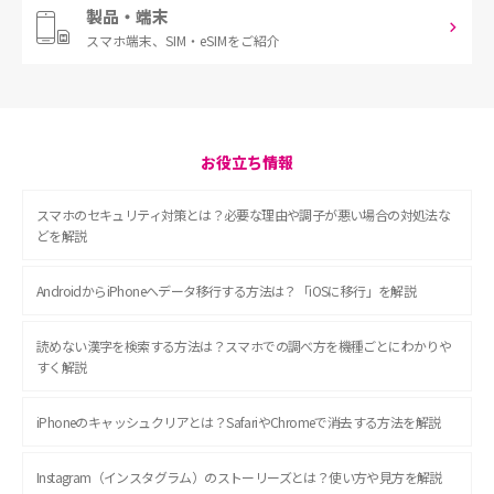
製品・端末
スマホ端末、
SIM・eSIMをご紹介
お役立ち情報
スマホのセキュリティ対策とは？必要な理由や調子が悪い場合の対処法な
どを解説
AndroidからiPhoneへデータ移行する方法は？「iOSに移行」を解説
読めない漢字を検索する方法は？スマホでの調べ方を機種ごとにわかりや
すく解説
iPhoneのキャッシュクリアとは？SafariやChromeで消去する方法を解説
Instagram（インスタグラム）のストーリーズとは？使い方や見方を解説