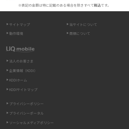
※表記の金額は特に記載のある場合を除きすべて
税込
です。
スマホが高い理由は？購入費用を抑える方法や端末を選ぶ時の注意点を解
説！
サイトマップ
当サイトについて
Androidスマホとは？特徴やメリット・デメリット、おススメ機種を紹介
動作環境
商標について
高校生にスマホ制限は必要？所持率やメリット・デメリットを詳しく紹介
スマホのネット通信速度が遅い原因は？すぐできる対処法や見直すポイン
トを解説
法人のお客さま
企業情報（KDDI）
スマホや携帯端末の通信速度制限とは？回避のコツや解除のタイミング・
KDDIホーム
方法を解説
KDDIサイトマップ
LINEの引き継ぎ方法は？対象データや事前準備・条件・注意点などを解説
プライバシーポリシー
LINEの通知がこない時の原因と対処法9選！設定の確認手順も解説
プライバシーポータル
ソーシャルメディアポリシー
非通知設定とは？184で電話をかける方法やiPhone・Androidの設定を解説