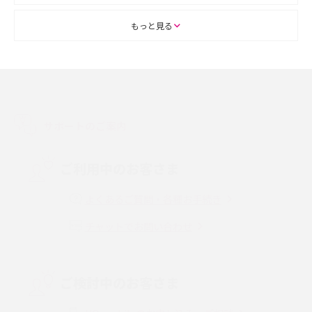
ASMRとは？初心者向けの代表ジャンルや楽しみ方を解説
もっと見る
スマホのアラーム設定方法を解説！鳴らない原因と対処法、便利機能も紹
介
LINEで友だちを削除する方法は？方法ごとの影響や復活・復元する方法も
解説
サポートのご案内
プリペイドSIMとは？種類やメリット・デメリット、利用までの流れを解説
ご利用中のお客さま
MNOとは？MVNOやMVNEとの違いやメリット・デメリットを解説
よくあるご質問・各種お手続き
チャットでお問い合わせ
VPN接続とは？仕組みや必要性、メリット・デメリット、接続方法を解説
Threads（スレッズ）とは？主な機能や登録方法、投稿の仕方を解説
ご検討中のお客さま
Instagram（インスタグラム）でスクショするとバレる？バレるケースや撮
り方も解説