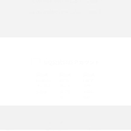
UQ mobileのお申し込み・ご相談
UQ WiMAXのお申し込み・ご相談
SMSとは？料金やできること、注意点や届かない時の対処法を解説
Discord（ディスコード）とは？使い方や用語の意味、便利な機能を解説
iPhone 16eとiPhone SE（第3世代）の違いは？サイズやスペックを比較し
て解説
UQ公式SNSアカウント
iPhone 16eとiPhone 14を徹底比較！スペック・機能の違いをわかりやすく
紹介
iPhone 16シリーズのモデルを比較！価格・サイズ・カメラ性能の違いを徹
底解説
iPhone 16とiPhone 15の違いは？カメラ・スペック・機能を徹底比較
iPhoneの機種変更のやり方は？事前準備・手順やデータ移行方法をわかり
選べる通信ブランド
やすく解説