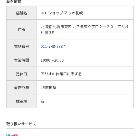
基本情報
店舗名
ａｕショップ アリオ札幌
北海道 札幌市東区 北７条東９丁目２－２０ アリオ
住所
札幌３F
電話番号
011-748-7887
営業時間
10:00～20:00
定休日
アリオの休館日に準ずる
最寄り駅
JR苗穂駅
駐車場
有
取り扱いサービス