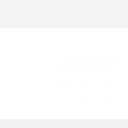
「iPhoneを探す」の使い方と設定方法を紹
る方法は？相手に知ら
介！ブラウザやアプリから探す方法を詳しく
紹介
説
設定・変更方法を解
着信拒否とは？設定方法やブロックした番号
も紹介
確認方法を解説
UQ公式SNSアカウ
ップ設定方法や空き容量
ASMRとは？意味や動画の種類、楽しみ方を紹
介
介
の特典は？料金プランやメ
スマホの位置情報機能とは？有効にした場合
法を解説
メリットや注意点などを解説
ク方法・解除に向け
インスタグラムとは？登録や投稿の方法、基
機能をわかりやすく解説