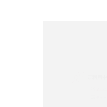
は？サイズやスペックを比
iPhone 16とiPhone 
ック・機能を徹底比較
Androidスマホとは？特
ット、おススメ機種を紹介
スマホや携帯端末の通信速
コツや解除のタイミング・
ご利用
非通知設定とは？184で
iPhone・Androidの設定
よくあ
リプライ機能とは？LINE、X
チャッ
Instagram、TikTokで