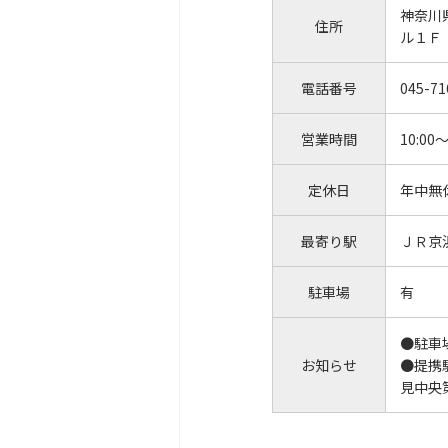
神奈川
住所
ル１Ｆ
電話番号
045-71
営業時間
10:00～
定休日
年中無
最寄り駅
ＪＲ京
駐車場
有
●駐車
お知らせ
●提携
見中央