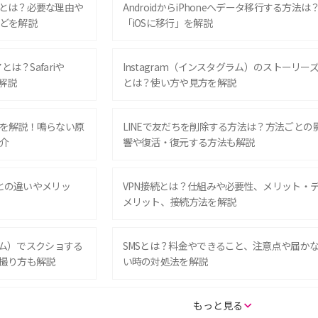
とは？必要な理由や
AndroidからiPhoneへデータ移行する方法は
どを解説
「iOSに移行」を解説
は？Safariや
Instagram（インスタグラム）のストーリー
解説
とは？使い方や見方を解説
を解説！鳴らない原
LINEで友だちを削除する方法は？方法ごとの
介
響や復活・復元する方法も解説
Eとの違いやメリッ
VPN接続とは？仕組みや必要性、メリット・
メリット、接続方法を解説
グラム）でスクショする
SMSとは？料金やできること、注意点や届か
撮り方も解説
い時の対処法を解説
SE（第3世代）の違い
iPhone 16eとiPhone 14を徹底比較！スペッ
もっと見る