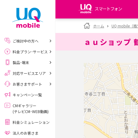
スマートフォン
my UQ WiMAX
ホーム
UQ mobile
UQ WiMAX ご契約の方
ａｕショップ 
ご検討中の方へ
My UQ mobile
料金プラン･サービス
UQ mobile ご契約の方
製品･端末
UQ mobile
データチャージサイト
対応サービスエリア
お客さまサポート
キャンペーン一覧
CMギャラリー
(テレビCM･WEB動画)
料金シミュレーション
法人のお客さま