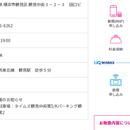
県 横浜市鶴見区 鶴見中央３－２－３ 田口ビ
新規(MNP)
6-6262
申し込み
19:00
料金収納
休
浜東北線 鶴見駅 徒歩５分
新規
申し込み
場のお知らせ
駐車場：タイムズ鶴見中央第5/Kパーキング鶴
第2
お取扱内容につ