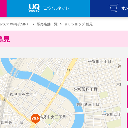
モバイルネット
オ
UQ mo
（格安スマホ/格安SIM）
販売店舗一覧
ａｕショップ 鶴見
オンライ
鶴見
UQ Wi
オンライ