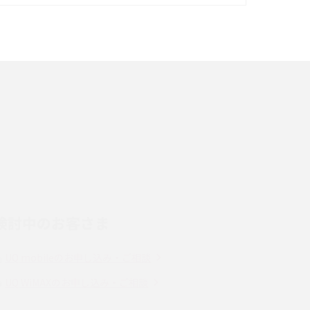
イズ・カメラ性能の違いを徹底解説
スマホが高い理由は？購入費用を抑える方法や
端末を選ぶ時の注意点を解説！
スマホのネット通信速度が遅い原因は？すぐで
きる対処法や見直すポイントを解説
LINEの通知がこない時の原因と対処法9選！設
定の確認手順も解説
検討中のお客さま
スマホのウィジェットとは？iPhone・Android
の設定方法やおススメを紹介
UQ mobileのお申し込み・ご相談
Bluetooth®とは？Wi-Fiとの違いやスマホ・PC
UQ WiMAXのお申し込み・ご相談
との接続方法を解説