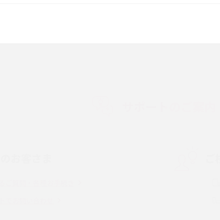
較して解説
ク・機能の違いをわかりやすく紹介
15の違いは？カメラ・スペ
iPhoneの機種変更のやり方は？事前準備・手
順やデータ移行方法をわかりやすく解説
徴やメリット・デメリ
高校生にスマホ制限は必要？所持率やメリッ
ト・デメリットを詳しく紹介
サポートのご案内
度制限とは？回避の
LINEの引き継ぎ方法は？対象データや事前準
方法を解説
備・条件・注意点などを解説
中のお客さま
ご
電話をかける方法や
iCloudの使用容量を減らす9つの方法！使用状
を解説
況の確認手順も紹介
るご質問・各種お手続き
（旧Twitter）、
インスタのDMの送り方は？便利機能の使い方
トでお問い合わせ
送る方法を解説
や注意点をわかりやすく解説