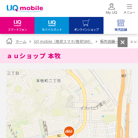
スマートフォン
モバイルネット
オンラインショップ
販売店舗
my UQ WiMAX
UQ mobile
UQ mobile
ホーム
UQ mobile（格安スマホ/格安SIM）
販売店舗一覧
ａｕ
UQ WiMAX ご契約の方
オンラインショップ
販売店舗
ａｕショップ 本牧
My UQ mobile
UQ WiMAX
UQ WiMAX
UQ mobile ご契約の方
オンラインショップ
販売店舗
UQ mobile
データチャージサイト