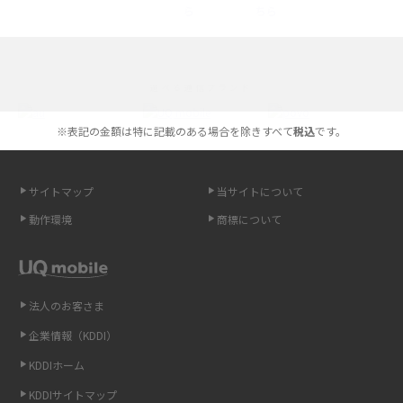
iPhone 16とiPhone 15の違いは？カメラ・スペック・機能を徹底比較
iPhoneの機種変更のやり方は？事前準備・手順やデータ移行方法をわかり
選べる通信ブランド
やすく解説
※表記の金額は特に記載のある場合を除きすべて
税込
です。
スマホが高い理由は？購入費用を抑える方法や端末を選ぶ時の注意点を解
説！
サイトマップ
当サイトについて
Androidスマホとは？特徴やメリット・デメリット、おススメ機種を紹介
動作環境
商標について
高校生にスマホ制限は必要？所持率やメリット・デメリットを詳しく紹介
スマホのネット通信速度が遅い原因は？すぐできる対処法や見直すポイン
トを解説
法人のお客さま
企業情報（KDDI）
スマホや携帯端末の通信速度制限とは？回避のコツや解除のタイミング・
KDDIホーム
方法を解説
KDDIサイトマップ