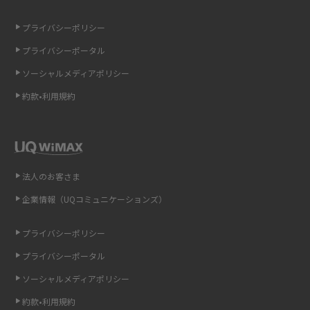
LINEの引き継ぎ方法は？対象データや事前準備・条件・注意点などを解説
プライバシーポリシー
LINEの通知がこない時の原因と対処法9選！設定の確認手順も解説
プライバシーポータル
ソーシャルメディアポリシー
非通知設定とは？184で電話をかける方法やiPhone・Androidの設定を解説
約款•利用規約
iCloudの使用容量を減らす9つの方法！使用状況の確認手順も紹介
スマホのウィジェットとは？iPhone・Androidの設定方法やおススメを紹
介
法人のお客さま
リプライ機能とは？LINE、X（旧Twitter）、Instagram、TikTokで送る方法
企業情報（UQコミュニケーションズ）
を解説
プライバシーポリシー
インスタのDMの送り方は？便利機能の使い方や注意点をわかりやすく解説
プライバシーポータル
Bluetooth®とは？Wi-Fiとの違いやスマホ・PCとの接続方法を解説
ソーシャルメディアポリシー
約款•利用規約
LINEで送信取り消しをする方法は？相手に知られるのか、削除との違いも