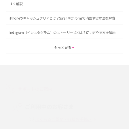
すく解説
iPhoneのキャッシュクリアとは？SafariやChromeで消去する方法を解説
Instagram（インスタグラム）のストーリーズとは？使い方や見方を解説
ASMRとは？初心者向けの代表ジャンルや楽しみ方を解説
もっと見る
スマホのアラーム設定方法を解説！鳴らない原因と対処法、便利機能も紹
介
LINEで友だちを削除する方法は？方法ごとの影響や復活・復元する方法も
解説
サポートのご案内
プリペイドSIMとは？種類やメリット・デメリット、利用までの流れを解説
ご利用中のお客さま
MNOとは？MVNOやMVNEとの違いやメリット・デメリットを解説
よくあるご質問・各種お手続き