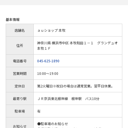
基本情報
店舗名
ａｕショップ 本牧
神奈川県 横浜市中区 本牧和田１－１ グランデュオ
住所
本牧１Ｆ
電話番号
045-625-1890
営業時間
10:00～19:00
定休日
第2火曜日※祝日の場合は通常営業。翌平日休業。
最寄り駅
ＪＲ京浜東北根岸線 根岸駅 バス10分
駐車場
有
●駐車場のお知らせ
お知らせ