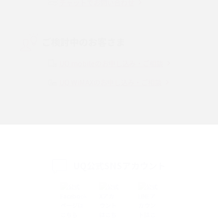
チャットでお問い合わせ
VPN接続とは？仕組みや必要性、メリット・デメリット、接続方法を解説
Threads（スレッズ）とは？主な機能や登録方法、投稿の仕方を解説
ご検討中のお客さま
Instagram（インスタグラム）でスクショするとバレる？バレるケースや撮
り方も解説
UQ mobileのお申し込み・ご相談
UQ WiMAXのお申し込み・ご相談
SMSとは？料金やできること、注意点や届かない時の対処法を解説
Discord（ディスコード）とは？使い方や用語の意味、便利な機能を解説
iPhone 16eとiPhone SE（第3世代）の違いは？サイズやスペックを比較し
て解説
UQ公式SNSアカウント
iPhone 16eとiPhone 14を徹底比較！スペック・機能の違いをわかりやすく
紹介
iPhone 16シリーズのモデルを比較！価格・サイズ・カメラ性能の違いを徹
底解説