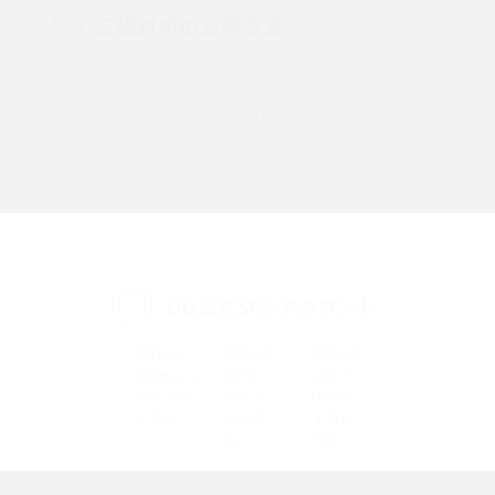
ご検討中のお客さま
Instagram（インスタグラム）でスクショするとバレる？バレるケースや撮
り方も解説
UQ mobileのお申し込み・ご相談
UQ WiMAXのお申し込み・ご相談
SMSとは？料金やできること、注意点や届かない時の対処法を解説
Discord（ディスコード）とは？使い方や用語の意味、便利な機能を解説
iPhone 16eとiPhone SE（第3世代）の違いは？サイズやスペックを比較し
て解説
UQ公式SNSアカウント
iPhone 16eとiPhone 14を徹底比較！スペック・機能の違いをわかりやすく
紹介
iPhone 16シリーズのモデルを比較！価格・サイズ・カメラ性能の違いを徹
底解説
iPhone 16とiPhone 15の違いは？カメラ・スペック・機能を徹底比較