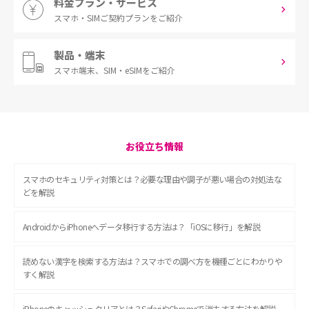
料金プラン・サービス
スマホ・SIM
ご契約プランをご紹介
製品・端末
スマホ端末、
SIM・eSIMをご紹介
お役立ち情報
スマホのセキュリティ対策とは？必要な理由や調子が悪い場合の対処法な
どを解説
AndroidからiPhoneへデータ移行する方法は？「iOSに移行」を解説
読めない漢字を検索する方法は？スマホでの調べ方を機種ごとにわかりや
すく解説
iPhoneのキャッシュクリアとは？SafariやChromeで消去する方法を解説