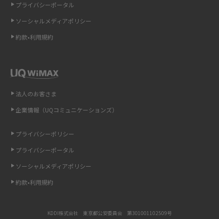
プライバシーポータル
ソーシャルメディアポリシー
非通知設定とは？184で電話をかける方法やiPhone・Androidの設定を解説
約款•利用規約
iCloudの使用容量を減らす9つの方法！使用状況の確認手順も紹介
スマホのウィジェットとは？iPhone・Androidの設定方法やおススメを紹
介
法人のお客さま
リプライ機能とは？LINE、X（旧Twitter）、Instagram、TikTokで送る方法
企業情報（UQコミュニケーションズ）
を解説
プライバシーポリシー
インスタのDMの送り方は？便利機能の使い方や注意点をわかりやすく解説
プライバシーポータル
Bluetooth®とは？Wi-Fiとの違いやスマホ・PCとの接続方法を解説
ソーシャルメディアポリシー
約款•利用規約
LINEで送信取り消しをする方法は？相手に知られるのか、削除との違いも
紹介
KDDI株式会社 東京都公安委員会 第301001102509号