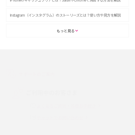
Instagram（インスタグラム）のストーリーズとは？使い方や見方を解説
ASMRとは？初心者向けの代表ジャンルや楽しみ方を解説
もっと見る
スマホのアラーム設定方法を解説！鳴らない原因と対処法、便利機能も紹
介
LINEで友だちを削除する方法は？方法ごとの影響や復活・復元する方法も
解説
サポートのご案内
プリペイドSIMとは？種類やメリット・デメリット、利用までの流れを解説
ご利用中のお客さま
MNOとは？MVNOやMVNEとの違いやメリット・デメリットを解説
よくあるご質問・各種お手続き
チャットでお問い合わせ
VPN接続とは？仕組みや必要性、メリット・デメリット、接続方法を解説
Threads（スレッズ）とは？主な機能や登録方法、投稿の仕方を解説