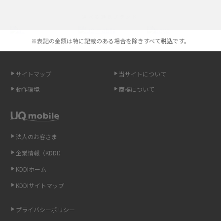
iPhoneの機種変更のやり方は？事前準備・手順やデータ移行方法をわかり
選べる通信ブランド
やすく解説
※表記の金額は特に記載のある場合を除きすべて
税込
です。
スマホが高い理由は？購入費用を抑える方法や端末を選ぶ時の注意点を解
説！
サイトマップ
当サイトについて
Androidスマホとは？特徴やメリット・デメリット、おススメ機種を紹介
動作環境
商標について
高校生にスマホ制限は必要？所持率やメリット・デメリットを詳しく紹介
スマホのネット通信速度が遅い原因は？すぐできる対処法や見直すポイン
トを解説
法人のお客さま
企業情報（KDDI）
スマホや携帯端末の通信速度制限とは？回避のコツや解除のタイミング・
KDDIホーム
方法を解説
KDDIサイトマップ
LINEの引き継ぎ方法は？対象データや事前準備・条件・注意点などを解説
プライバシーポリシー
LINEの通知がこない時の原因と対処法9選！設定の確認手順も解説