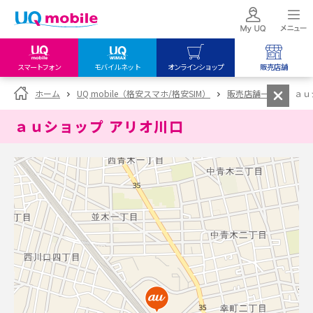
スマートフォン
モバイルネット
オンラインショップ
販売店舗
my UQ WiMAX
UQ mobile
UQ mobile
ホーム
UQ mobile（格安スマホ/格安SIM）
販売店舗一覧
ａｕ
UQ WiMAX ご契約の方
オンラインショップ
販売店舗
ａｕショップ アリオ川口
My UQ mobile
UQ WiMAX
UQ WiMAX
UQ mobile ご契約の方
オンラインショップ
販売店舗
UQ mobile
データチャージサイト