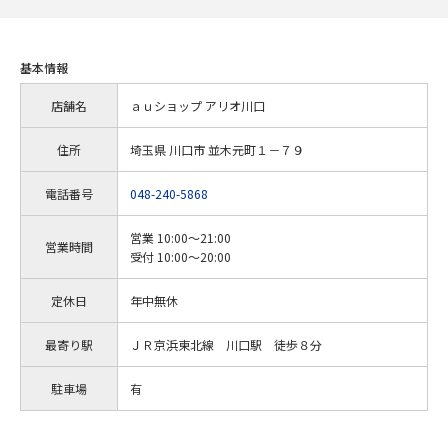
基本情報
店舗名
ａｕショップ アリオ川口
住所
埼玉県 川口市 並木元町１－７９
電話番号
048-240-5868
営業 10:00～21:00
営業時間
受付 10:00～20:00
定休日
年中無休
最寄り駅
ＪＲ京浜東北線 川口駅 徒歩８分
駐車場
有