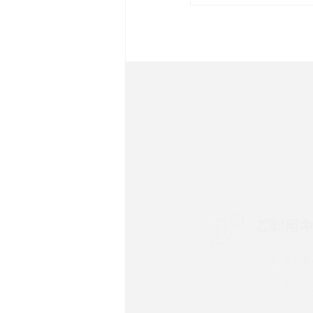
は？サイズやスペックを比
iPhone 16とiPhone 
ック・機能を徹底比較
Androidスマホとは？特
ット、おススメ機種を紹介
スマホや携帯端末の通信速
コツや解除のタイミング・
ご利用
非通知設定とは？184で
iPhone・Androidの設定
よくあ
リプライ機能とは？LINE、X
チャッ
Instagram、TikTokで