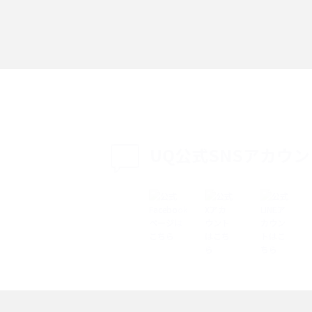
「iPhoneを探す」の使い方と設定方法を紹
る方法は？相手に知ら
介！ブラウザやアプリから探す方法を詳しく
紹介
説
設定・変更方法を解
着信拒否とは？設定方法やブロックした番号
も紹介
確認方法を解説
UQ公式SNSアカウ
ップ設定方法や空き容量
ASMRとは？意味や動画の種類、楽しみ方を紹
介
介
の特典は？料金プランやメ
スマホの位置情報機能とは？有効にした場合
法を解説
メリットや注意点などを解説
ク方法・解除に向け
インスタグラムとは？登録や投稿の方法、基
機能をわかりやすく解説