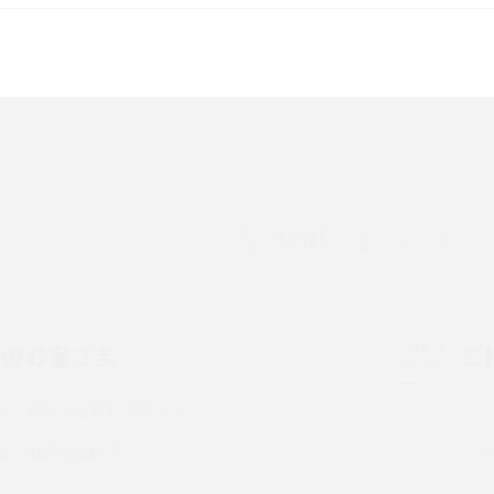
較して解説
ク・機能の違いをわかりやすく紹介
15の違いは？カメラ・スペ
iPhoneの機種変更のやり方は？事前準備・手
順やデータ移行方法をわかりやすく解説
徴やメリット・デメリ
高校生にスマホ制限は必要？所持率やメリッ
ト・デメリットを詳しく紹介
サポートのご案内
度制限とは？回避の
LINEの引き継ぎ方法は？対象データや事前準
方法を解説
備・条件・注意点などを解説
中のお客さま
ご
電話をかける方法や
iCloudの使用容量を減らす9つの方法！使用状
を解説
況の確認手順も紹介
るご質問・各種お手続き
（旧Twitter）、
インスタのDMの送り方は？便利機能の使い方
トでお問い合わせ
送る方法を解説
や注意点をわかりやすく解説