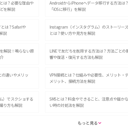
とは？必要な理由や
AndroidからiPhoneへデータ移行する方法は
どを解説
「iOSに移行」を解説
は？Safariや
Instagram（インスタグラム）のストーリー
解説
とは？使い方や見方を解説
を解説！鳴らない原
LINEで友だちを削除する方法は？方法ごとの
介
響や復活・復元する方法も解説
Eとの違いやメリッ
VPN接続とは？仕組みや必要性、メリット・
メリット、接続方法を解説
グラム）でスクショする
SMSとは？料金やできること、注意点や届か
撮り方も解説
い時の対処法を解説
SE（第3世代）の違い
iPhone 16eとiPhone 14を徹底比較！スペッ
もっと見る