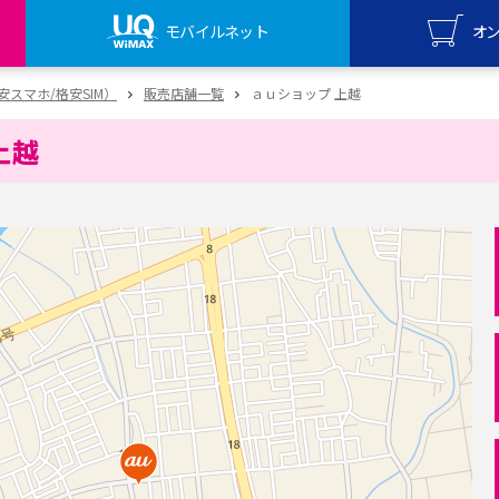
モバイルネット
オ
UQ mo
（格安スマホ/格安SIM）
販売店舗一覧
ａｕショップ 上越
オンライ
上越
UQ Wi
オンライ