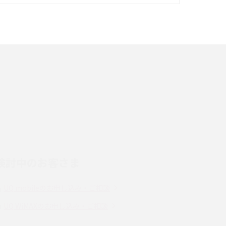
イズ・カメラ性能の違いを徹底解説
スマホが高い理由は？購入費用を抑える方法や
端末を選ぶ時の注意点を解説！
スマホのネット通信速度が遅い原因は？すぐで
きる対処法や見直すポイントを解説
LINEの通知がこない時の原因と対処法9選！設
定の確認手順も解説
検討中のお客さま
スマホのウィジェットとは？iPhone・Android
の設定方法やおススメを紹介
UQ mobileのお申し込み・ご相談
Bluetooth®とは？Wi-Fiとの違いやスマホ・PC
UQ WiMAXのお申し込み・ご相談
との接続方法を解説