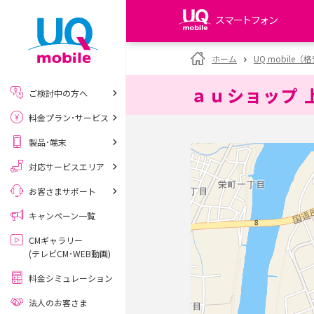
スマートフォン
my UQ WiMAX
ホーム
UQ mobile
UQ WiMAX ご契約の方
ａｕショップ 
ご検討中の方へ
My UQ mobile
料金プラン･サービス
UQ mobile ご契約の方
製品･端末
UQ mobile
データチャージサイト
対応サービスエリア
お客さまサポート
キャンペーン一覧
CMギャラリー
(テレビCM･WEB動画)
料金シミュレーション
法人のお客さま