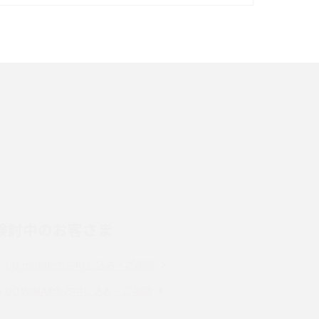
イズ・カメラ性能の違いを徹底解説
スマホが高い理由は？購入費用を抑える方法や
端末を選ぶ時の注意点を解説！
スマホのネット通信速度が遅い原因は？すぐで
きる対処法や見直すポイントを解説
LINEの通知がこない時の原因と対処法9選！設
定の確認手順も解説
検討中のお客さま
スマホのウィジェットとは？iPhone・Android
の設定方法やおススメを紹介
UQ mobileのお申し込み・ご相談
Bluetooth®とは？Wi-Fiとの違いやスマホ・PC
UQ WiMAXのお申し込み・ご相談
との接続方法を解説