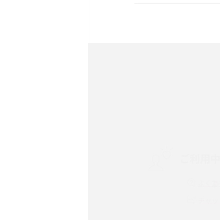
は？サイズやスペックを比
iPhone 16とiPhone 
ック・機能を徹底比較
Androidスマホとは？特
ット、おススメ機種を紹介
スマホや携帯端末の通信速
コツや解除のタイミング・
ご利用
非通知設定とは？184で
iPhone・Androidの設定
よくあ
リプライ機能とは？LINE、X
チャッ
Instagram、TikTokで