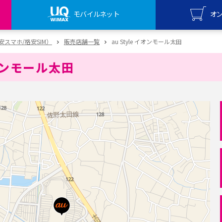
モバイルネット
オ
UQ mo
（格安スマホ/格安SIM）
販売店舗一覧
au Style イオンモール太田
オンライ
イオンモール太田
UQ Wi
オンライ