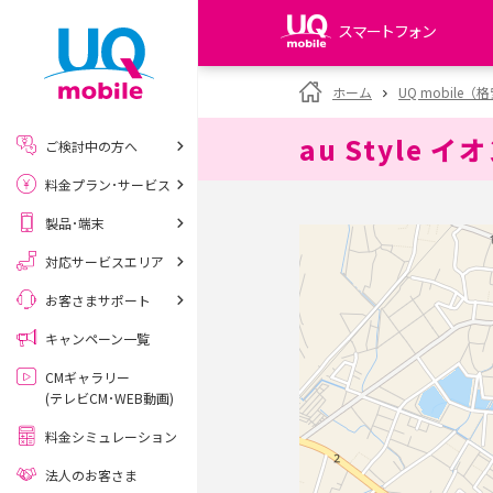
スマートフォン
my UQ WiMAX
ホーム
UQ mobile
UQ WiMAX ご契約の方
au Style 
ご検討中の方へ
My UQ mobile
料金プラン･サービス
UQ mobile ご契約の方
製品･端末
UQ mobile
データチャージサイト
対応サービスエリア
お客さまサポート
キャンペーン一覧
CMギャラリー
(テレビCM･WEB動画)
料金シミュレーション
法人のお客さま