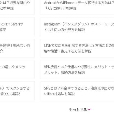
とは？必要な理由や
AndroidからiPhoneへデータ移行する方法は
どを解説
「iOSに移行」を解説
は？Safariや
Instagram（インスタグラム）のストーリー
解説
とは？使い方や見方を解説
を解説！鳴らない原
LINEで友だちを削除する方法は？方法ごとの
介
響や復活・復元する方法も解説
Eとの違いやメリッ
VPN接続とは？仕組みや必要性、メリット・
メリット、接続方法を解説
グラム）でスクショする
SMSとは？料金やできること、注意点や届か
撮り方も解説
い時の対処法を解説
SE（第3世代）の違い
iPhone 16eとiPhone 14を徹底比較！スペッ
もっと見る