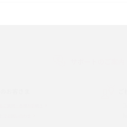
較して解説
ク・機能の違いをわかりやすく紹介
15の違いは？カメラ・スペ
iPhoneの機種変更のやり方は？事前準備・手
順やデータ移行方法をわかりやすく解説
徴やメリット・デメリ
高校生にスマホ制限は必要？所持率やメリッ
ト・デメリットを詳しく紹介
サポートのご案内
度制限とは？回避の
LINEの引き継ぎ方法は？対象データや事前準
方法を解説
備・条件・注意点などを解説
中のお客さま
ご
電話をかける方法や
iCloudの使用容量を減らす9つの方法！使用状
を解説
況の確認手順も紹介
るご質問・各種お手続き
（旧Twitter）、
インスタのDMの送り方は？便利機能の使い方
トでお問い合わせ
送る方法を解説
や注意点をわかりやすく解説