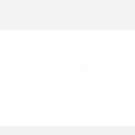
「iPhoneを探す」の使い方と設定方法を紹
る方法は？相手に知ら
介！ブラウザやアプリから探す方法を詳しく
紹介
説
設定・変更方法を解
着信拒否とは？設定方法やブロックした番号
も紹介
確認方法を解説
UQ公式SNSアカウ
ップ設定方法や空き容量
ASMRとは？意味や動画の種類、楽しみ方を紹
介
介
の特典は？料金プランやメ
スマホの位置情報機能とは？有効にした場合
法を解説
メリットや注意点などを解説
ク方法・解除に向け
インスタグラムとは？登録や投稿の方法、基
機能をわかりやすく解説