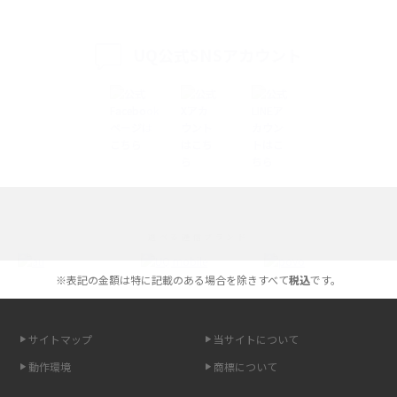
iPhone 16とiPhone 15の違いは？カメラ・スペック・機能を徹底比較
UQ公式SNSアカウント
iPhoneの機種変更のやり方は？事前準備・手順やデータ移行方法をわかり
やすく解説
スマホが高い理由は？購入費用を抑える方法や端末を選ぶ時の注意点を解
説！
Androidスマホとは？特徴やメリット・デメリット、おススメ機種を紹介
選べる通信ブランド
高校生にスマホ制限は必要？所持率やメリット・デメリットを詳しく紹介
※表記の金額は特に記載のある場合を除きすべて
税込
です。
スマホのネット通信速度が遅い原因は？すぐできる対処法や見直すポイン
トを解説
サイトマップ
当サイトについて
スマホや携帯端末の通信速度制限とは？回避のコツや解除のタイミング・
動作環境
商標について
方法を解説