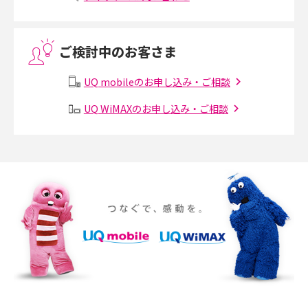
VPN接続とは？仕組みや必要性、メリット・デメリット、接続方法を解説
ご検討中のお客さま
Threads（スレッズ）とは？主な機能や登録方法、投稿の仕方を解説
UQ mobileのお申し込み・ご相談
Instagram（インスタグラム）でスクショするとバレる？バレるケースや撮
り方も解説
UQ WiMAXのお申し込み・ご相談
SMSとは？料金やできること、注意点や届かない時の対処法を解説
Discord（ディスコード）とは？使い方や用語の意味、便利な機能を解説
iPhone 16eとiPhone SE（第3世代）の違いは？サイズやスペックを比較し
て解説
iPhone 16eとiPhone 14を徹底比較！スペック・機能の違いをわかりやすく
紹介
iPhone 16シリーズのモデルを比較！価格・サイズ・カメラ性能の違いを徹
底解説