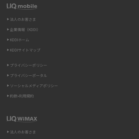
LINEの引き継ぎ方法は？対象データや事前準備・条件・注意点などを解説
法人のお客さま
LINEの通知がこない時の原因と対処法9選！設定の確認手順も解説
企業情報（KDDI）
KDDIホーム
非通知設定とは？184で電話をかける方法やiPhone・Androidの設定を解説
KDDIサイトマップ
iCloudの使用容量を減らす9つの方法！使用状況の確認手順も紹介
プライバシーポリシー
スマホのウィジェットとは？iPhone・Androidの設定方法やおススメを紹
プライバシーポータル
介
ソーシャルメディアポリシー
リプライ機能とは？LINE、X（旧Twitter）、Instagram、TikTokで送る方法
約款•利用規約
を解説
インスタのDMの送り方は？便利機能の使い方や注意点をわかりやすく解説
Bluetooth®とは？Wi-Fiとの違いやスマホ・PCとの接続方法を解説
法人のお客さま