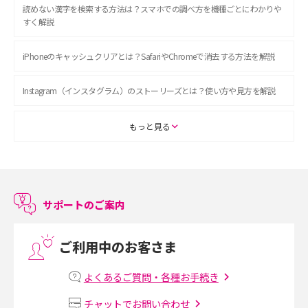
読めない漢字を検索する方法は？スマホでの調べ方を機種ごとにわかりや
すく解説
iPhoneのキャッシュクリアとは？SafariやChromeで消去する方法を解説
Instagram（インスタグラム）のストーリーズとは？使い方や見方を解説
ASMRとは？初心者向けの代表ジャンルや楽しみ方を解説
もっと見る
スマホのアラーム設定方法を解説！鳴らない原因と対処法、便利機能も紹
介
サポートのご案内
LINEで友だちを削除する方法は？方法ごとの影響や復活・復元する方法も
解説
ご利用中のお客さま
プリペイドSIMとは？種類やメリット・デメリット、利用までの流れを解説
よくあるご質問・各種お手続き
MNOとは？MVNOやMVNEとの違いやメリット・デメリットを解説
チャットでお問い合わせ