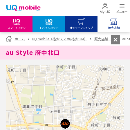
スマートフォン
モバイルネット
オンラインショップ
販売店舗
my UQ WiMAX
UQ mobile
UQ mobile
ホーム
UQ mobile（格安スマホ/格安SIM）
販売店舗一覧
au 
UQ WiMAX ご契約の方
オンラインショップ
販売店舗
au Style 府中北口
My UQ mobile
UQ WiMAX
UQ WiMAX
UQ mobile ご契約の方
オンラインショップ
販売店舗
UQ mobile
データチャージサイト