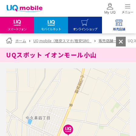
スマートフォン
モバイルネット
オンラインショップ
販売店舗
my UQ WiMAX
UQ mobile
UQ mobile
ホーム
UQ mobile（格安スマホ/格安SIM）
販売店舗一覧
UQ
UQ WiMAX ご契約の方
オンラインショップ
販売店舗
UQスポット イオンモール小山
My UQ mobile
UQ WiMAX
UQ WiMAX
UQ mobile ご契約の方
オンラインショップ
販売店舗
UQ mobile
データチャージサイト