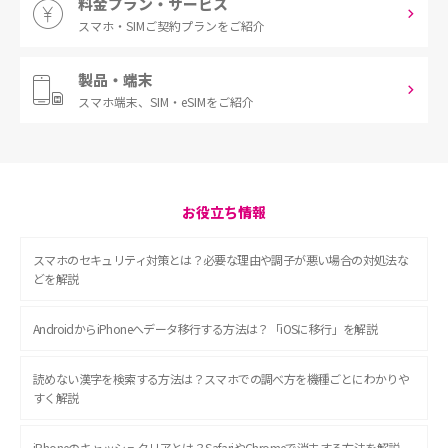
料金プラン・サービス
スマホ・SIM
ご契約プランをご紹介
製品・端末
スマホ端末、
SIM・eSIMをご紹介
お役立ち情報
スマホのセキュリティ対策とは？必要な理由や調子が悪い場合の対処法な
どを解説
AndroidからiPhoneへデータ移行する方法は？「iOSに移行」を解説
読めない漢字を検索する方法は？スマホでの調べ方を機種ごとにわかりや
すく解説
iPhoneのキャッシュクリアとは？SafariやChromeで消去する方法を解説