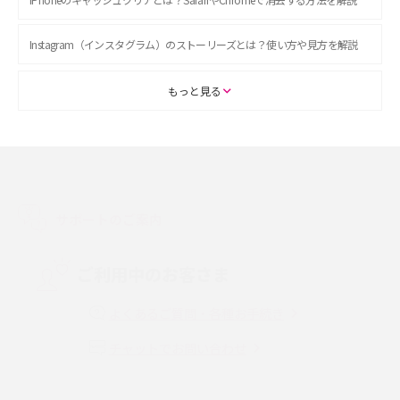
Instagram（インスタグラム）のストーリーズとは？使い方や見方を解説
ASMRとは？初心者向けの代表ジャンルや楽しみ方を解説
もっと見る
スマホのアラーム設定方法を解説！鳴らない原因と対処法、便利機能も紹
介
LINEで友だちを削除する方法は？方法ごとの影響や復活・復元する方法も
解説
サポートのご案内
プリペイドSIMとは？種類やメリット・デメリット、利用までの流れを解説
ご利用中のお客さま
MNOとは？MVNOやMVNEとの違いやメリット・デメリットを解説
よくあるご質問・各種お手続き
チャットでお問い合わせ
VPN接続とは？仕組みや必要性、メリット・デメリット、接続方法を解説
Threads（スレッズ）とは？主な機能や登録方法、投稿の仕方を解説