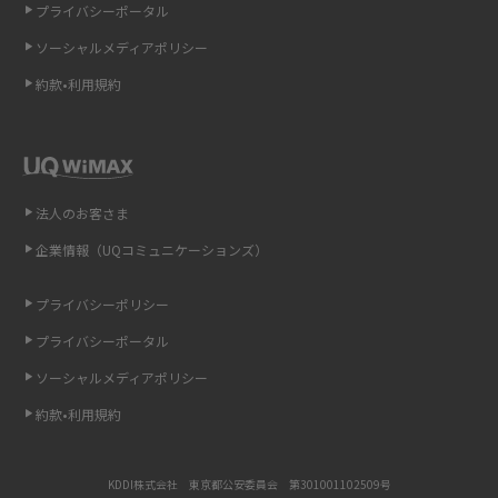
プライバシーポータル
ソーシャルメディアポリシー
非通知設定とは？184で電話をかける方法やiPhone・Androidの設定を解説
約款•利用規約
iCloudの使用容量を減らす9つの方法！使用状況の確認手順も紹介
スマホのウィジェットとは？iPhone・Androidの設定方法やおススメを紹
介
法人のお客さま
リプライ機能とは？LINE、X（旧Twitter）、Instagram、TikTokで送る方法
企業情報（UQコミュニケーションズ）
を解説
プライバシーポリシー
インスタのDMの送り方は？便利機能の使い方や注意点をわかりやすく解説
プライバシーポータル
Bluetooth®とは？Wi-Fiとの違いやスマホ・PCとの接続方法を解説
ソーシャルメディアポリシー
約款•利用規約
LINEで送信取り消しをする方法は？相手に知られるのか、削除との違いも
紹介
KDDI株式会社 東京都公安委員会 第301001102509号