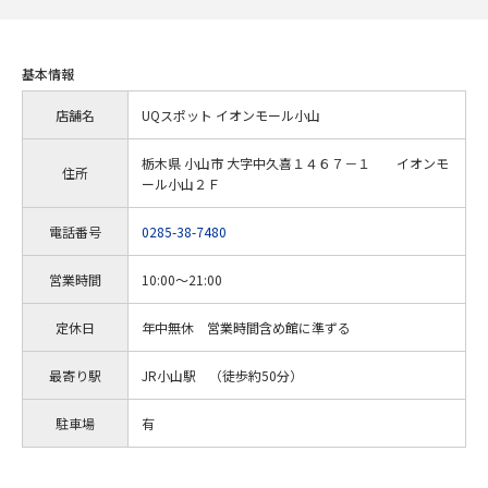
基本情報
店舗名
UQスポット イオンモール小山
栃木県 小山市 大字中久喜１４６７－１ イオンモ
住所
ール小山２Ｆ
電話番号
0285-38-7480
営業時間
10:00～21:00
定休日
年中無休 営業時間含め館に準ずる
最寄り駅
JR小山駅 （徒歩約50分）
駐車場
有