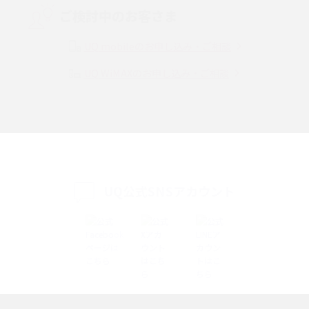
ご検討中のお客さま
Instagram（インスタグラム）でスクショするとバレる？バレるケースや撮
り方も解説
UQ mobileのお申し込み・ご相談
UQ WiMAXのお申し込み・ご相談
SMSとは？料金やできること、注意点や届かない時の対処法を解説
Discord（ディスコード）とは？使い方や用語の意味、便利な機能を解説
iPhone 16eとiPhone SE（第3世代）の違いは？サイズやスペックを比較し
て解説
UQ公式SNSアカウント
iPhone 16eとiPhone 14を徹底比較！スペック・機能の違いをわかりやすく
紹介
iPhone 16シリーズのモデルを比較！価格・サイズ・カメラ性能の違いを徹
底解説
iPhone 16とiPhone 15の違いは？カメラ・スペック・機能を徹底比較