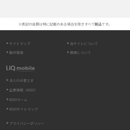
iPhoneの機種変更のやり方は？事前準備・手順やデータ移行方法をわかり
選べる通信ブランド
やすく解説
※表記の金額は特に記載のある場合を除きすべて
税込
です。
スマホが高い理由は？購入費用を抑える方法や端末を選ぶ時の注意点を解
説！
サイトマップ
当サイトについて
Androidスマホとは？特徴やメリット・デメリット、おススメ機種を紹介
動作環境
商標について
高校生にスマホ制限は必要？所持率やメリット・デメリットを詳しく紹介
スマホのネット通信速度が遅い原因は？すぐできる対処法や見直すポイン
トを解説
法人のお客さま
企業情報（KDDI）
スマホや携帯端末の通信速度制限とは？回避のコツや解除のタイミング・
KDDIホーム
方法を解説
KDDIサイトマップ
LINEの引き継ぎ方法は？対象データや事前準備・条件・注意点などを解説
プライバシーポリシー
LINEの通知がこない時の原因と対処法9選！設定の確認手順も解説