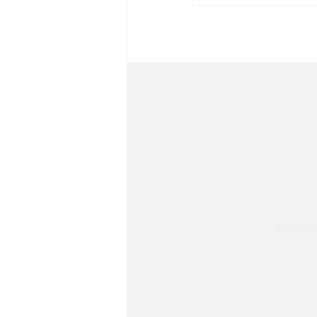
は？サイズやスペックを比
iPhone 16とiPhone 
ック・機能を徹底比較
Androidスマホとは？特
ット、おススメ機種を紹介
スマホや携帯端末の通信速
コツや解除のタイミング・
ご利用
非通知設定とは？184で
iPhone・Androidの設定
よくあ
リプライ機能とは？LINE、X
チャッ
Instagram、TikTokで