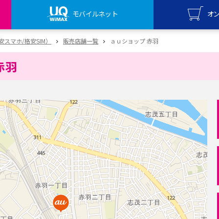
モバイルネット
オ
UQ mo
（格安スマホ/格安SIM）
販売店舗一覧
ａｕショップ 赤羽
オンライ
赤羽
UQ Wi
オンライ