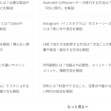
とは？必要な理由や
AndroidからiPhoneへデータ移行する方法は
どを解説
「iOSに移行」を解説
は？Safariや
Instagram（インスタグラム）のストーリー
解説
とは？使い方や見方を解説
を解説！鳴らない原
LINEで友だちを削除する方法は？方法ごとの
介
響や復活・復元する方法も解説
Eとの違いやメリッ
VPN接続とは？仕組みや必要性、メリット・
メリット、接続方法を解説
グラム）でスクショする
SMSとは？料金やできること、注意点や届か
撮り方も解説
い時の対処法を解説
SE（第3世代）の違い
iPhone 16eとiPhone 14を徹底比較！スペッ
もっと見る