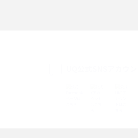
「iPhoneを探す」の使い方と設定方法を紹
る方法は？相手に知ら
介！ブラウザやアプリから探す方法を詳しく
紹介
説
設定・変更方法を解
着信拒否とは？設定方法やブロックした番号
も紹介
確認方法を解説
UQ公式SNSアカウ
ップ設定方法や空き容量
ASMRとは？意味や動画の種類、楽しみ方を紹
介
介
の特典は？料金プランやメ
スマホの位置情報機能とは？有効にした場合
法を解説
メリットや注意点などを解説
ク方法・解除に向け
インスタグラムとは？登録や投稿の方法、基
機能をわかりやすく解説