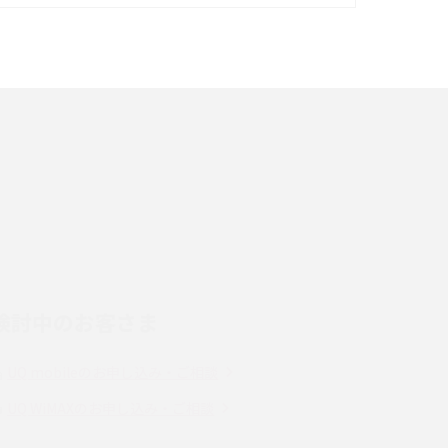
イズ・カメラ性能の違いを徹底解説
スマホが高い理由は？購入費用を抑える方法や
端末を選ぶ時の注意点を解説！
スマホのネット通信速度が遅い原因は？すぐで
きる対処法や見直すポイントを解説
LINEの通知がこない時の原因と対処法9選！設
定の確認手順も解説
検討中のお客さま
スマホのウィジェットとは？iPhone・Android
の設定方法やおススメを紹介
UQ mobileのお申し込み・ご相談
Bluetooth®とは？Wi-Fiとの違いやスマホ・PC
UQ WiMAXのお申し込み・ご相談
との接続方法を解説