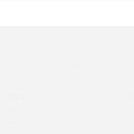
較して解説
ク・機能の違いをわかりやすく紹介
15の違いは？カメラ・スペ
iPhoneの機種変更のやり方は？事前準備・手
順やデータ移行方法をわかりやすく解説
徴やメリット・デメリ
高校生にスマホ制限は必要？所持率やメリッ
ト・デメリットを詳しく紹介
サポートのご案内
度制限とは？回避の
LINEの引き継ぎ方法は？対象データや事前準
方法を解説
備・条件・注意点などを解説
中のお客さま
ご
電話をかける方法や
iCloudの使用容量を減らす9つの方法！使用状
を解説
況の確認手順も紹介
るご質問・各種お手続き
（旧Twitter）、
インスタのDMの送り方は？便利機能の使い方
トでお問い合わせ
送る方法を解説
や注意点をわかりやすく解説