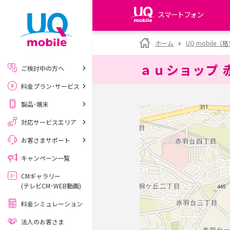
スマートフォン
my UQ WiMAX
ホーム
UQ mobile
UQ WiMAX ご契約の方
ａｕショップ 
ご検討中の方へ
My UQ mobile
料金プラン･サービス
UQ mobile ご契約の方
製品･端末
UQ mobile
データチャージサイト
対応サービスエリア
お客さまサポート
キャンペーン一覧
CMギャラリー
(テレビCM･WEB動画)
料金シミュレーション
法人のお客さま