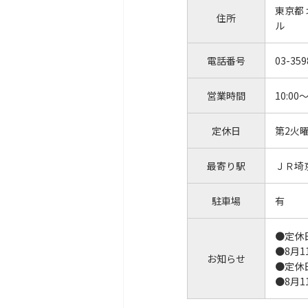
東京都
住所
ル
電話番号
03-359
営業時間
10:00～
定休日
第2火
最寄り駅
ＪＲ埼
駐車場
有
●定休
●8月
お知らせ
●定休
●8月