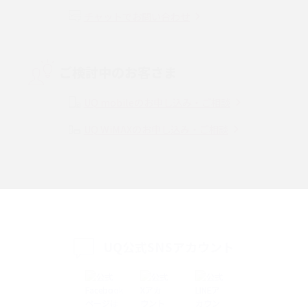
チャットでお問い合わせ
VPN接続とは？仕組みや必要性、メリット・デメリット、接続方法を解説
Threads（スレッズ）とは？主な機能や登録方法、投稿の仕方を解説
ご検討中のお客さま
Instagram（インスタグラム）でスクショするとバレる？バレるケースや撮
り方も解説
UQ mobileのお申し込み・ご相談
UQ WiMAXのお申し込み・ご相談
SMSとは？料金やできること、注意点や届かない時の対処法を解説
Discord（ディスコード）とは？使い方や用語の意味、便利な機能を解説
iPhone 16eとiPhone SE（第3世代）の違いは？サイズやスペックを比較し
て解説
UQ公式SNSアカウント
iPhone 16eとiPhone 14を徹底比較！スペック・機能の違いをわかりやすく
紹介
iPhone 16シリーズのモデルを比較！価格・サイズ・カメラ性能の違いを徹
底解説