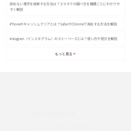
読めない漢字を検索する方法は？スマホでの調べ方を機種ごとにわかりや
すく解説
iPhoneのキャッシュクリアとは？SafariやChromeで消去する方法を解説
Instagram（インスタグラム）のストーリーズとは？使い方や見方を解説
ASMRとは？初心者向けの代表ジャンルや楽しみ方を解説
もっと見る
スマホのアラーム設定方法を解説！鳴らない原因と対処法、便利機能も紹
介
LINEで友だちを削除する方法は？方法ごとの影響や復活・復元する方法も
解説
サポートのご案内
プリペイドSIMとは？種類やメリット・デメリット、利用までの流れを解説
ご利用中のお客さま
MNOとは？MVNOやMVNEとの違いやメリット・デメリットを解説
よくあるご質問・各種お手続き