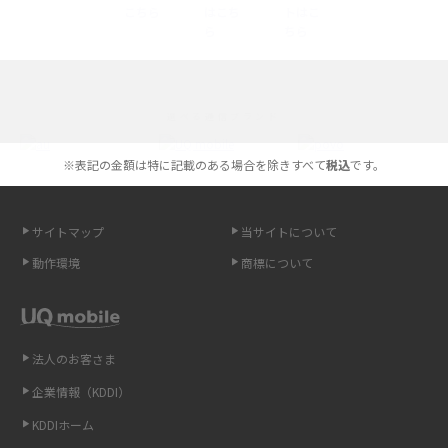
iPhone 16とiPhone 15の違いは？カメラ・スペック・機能を徹底比較
iPhoneの機種変更のやり方は？事前準備・手順やデータ移行方法をわかり
選べる通信ブランド
やすく解説
※表記の金額は特に記載のある場合を除きすべて
税込
です。
スマホが高い理由は？購入費用を抑える方法や端末を選ぶ時の注意点を解
説！
サイトマップ
当サイトについて
Androidスマホとは？特徴やメリット・デメリット、おススメ機種を紹介
動作環境
商標について
高校生にスマホ制限は必要？所持率やメリット・デメリットを詳しく紹介
スマホのネット通信速度が遅い原因は？すぐできる対処法や見直すポイン
トを解説
法人のお客さま
企業情報（KDDI）
スマホや携帯端末の通信速度制限とは？回避のコツや解除のタイミング・
KDDIホーム
方法を解説