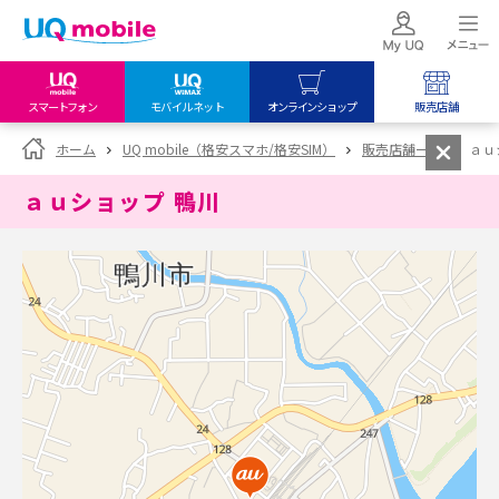
スマートフォン
モバイルネット
オンラインショップ
販売店舗
my UQ WiMAX
UQ mobile
UQ mobile
ホーム
UQ mobile（格安スマホ/格安SIM）
販売店舗一覧
ａｕ
UQ WiMAX ご契約の方
オンラインショップ
販売店舗
ａｕショップ 鴨川
My UQ mobile
UQ WiMAX
UQ WiMAX
UQ mobile ご契約の方
オンラインショップ
販売店舗
UQ mobile
データチャージサイト