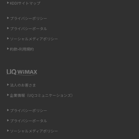
KDDIサイトマップ
LINEの引き継ぎ方法は？対象データや事前準備・条件・注意点などを解説
プライバシーポリシー
LINEの通知がこない時の原因と対処法9選！設定の確認手順も解説
プライバシーポータル
ソーシャルメディアポリシー
非通知設定とは？184で電話をかける方法やiPhone・Androidの設定を解説
約款•利用規約
iCloudの使用容量を減らす9つの方法！使用状況の確認手順も紹介
スマホのウィジェットとは？iPhone・Androidの設定方法やおススメを紹
介
法人のお客さま
リプライ機能とは？LINE、X（旧Twitter）、Instagram、TikTokで送る方法
企業情報（UQコミュニケーションズ）
を解説
プライバシーポリシー
インスタのDMの送り方は？便利機能の使い方や注意点をわかりやすく解説
プライバシーポータル
Bluetooth®とは？Wi-Fiとの違いやスマホ・PCとの接続方法を解説
ソーシャルメディアポリシー