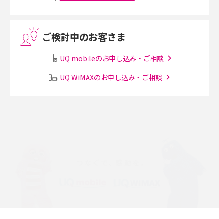
VPN接続とは？仕組みや必要性、メリット・デメリット、接続方法を解説
ご検討中のお客さま
Threads（スレッズ）とは？主な機能や登録方法、投稿の仕方を解説
UQ mobileのお申し込み・ご相談
Instagram（インスタグラム）でスクショするとバレる？バレるケースや撮
り方も解説
UQ WiMAXのお申し込み・ご相談
SMSとは？料金やできること、注意点や届かない時の対処法を解説
Discord（ディスコード）とは？使い方や用語の意味、便利な機能を解説
iPhone 16eとiPhone SE（第3世代）の違いは？サイズやスペックを比較し
て解説
iPhone 16eとiPhone 14を徹底比較！スペック・機能の違いをわかりやすく
紹介
iPhone 16シリーズのモデルを比較！価格・サイズ・カメラ性能の違いを徹
底解説