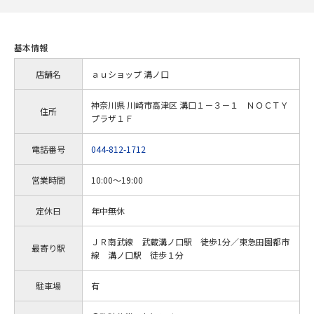
基本情報
店舗名
ａｕショップ 溝ノ口
神奈川県 川崎市高津区 溝口１－３－１ ＮＯＣＴＹ
住所
プラザ１Ｆ
電話番号
044-812-1712
営業時間
10:00～19:00
定休日
年中無休
ＪＲ南武線 武蔵溝ノ口駅 徒歩1分／東急田園都市
最寄り駅
線 溝ノ口駅 徒歩１分
駐車場
有