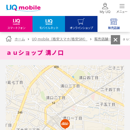
スマートフォン
モバイルネット
オンラインショップ
販売店舗
my UQ WiMAX
UQ mobile
UQ mobile
ホーム
UQ mobile（格安スマホ/格安SIM）
販売店舗一覧
ａｕ
UQ WiMAX ご契約の方
オンラインショップ
販売店舗
ａｕショップ 溝ノ口
My UQ mobile
UQ WiMAX
UQ WiMAX
UQ mobile ご契約の方
オンラインショップ
販売店舗
UQ mobile
データチャージサイト