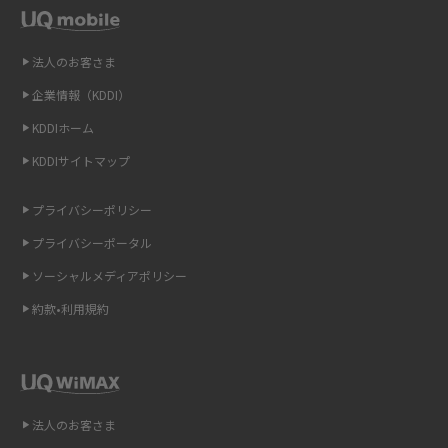
LINEの引き継ぎ方法は？対象データや事前準備・条件・注意点などを解説
法人のお客さま
LINEの通知がこない時の原因と対処法9選！設定の確認手順も解説
企業情報（KDDI）
KDDIホーム
非通知設定とは？184で電話をかける方法やiPhone・Androidの設定を解説
KDDIサイトマップ
iCloudの使用容量を減らす9つの方法！使用状況の確認手順も紹介
プライバシーポリシー
スマホのウィジェットとは？iPhone・Androidの設定方法やおススメを紹
プライバシーポータル
介
ソーシャルメディアポリシー
リプライ機能とは？LINE、X（旧Twitter）、Instagram、TikTokで送る方法
約款•利用規約
を解説
インスタのDMの送り方は？便利機能の使い方や注意点をわかりやすく解説
Bluetooth®とは？Wi-Fiとの違いやスマホ・PCとの接続方法を解説
法人のお客さま