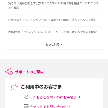
読めない漢字を検索する方法は？スマホでの調べ方を機種ごとにわかりや
すく解説
iPhoneのキャッシュクリアとは？SafariやChromeで消去する方法を解説
Instagram（インスタグラム）のストーリーズとは？使い方や見方を解説
ASMRとは？初心者向けの代表ジャンルや楽しみ方を解説
もっと見る
スマホのアラーム設定方法を解説！鳴らない原因と対処法、便利機能も紹
介
サポートのご案内
LINEで友だちを削除する方法は？方法ごとの影響や復活・復元する方法も
解説
ご利用中のお客さま
プリペイドSIMとは？種類やメリット・デメリット、利用までの流れを解説
よくあるご質問・各種お手続き
MNOとは？MVNOやMVNEとの違いやメリット・デメリットを解説
チャットでお問い合わせ