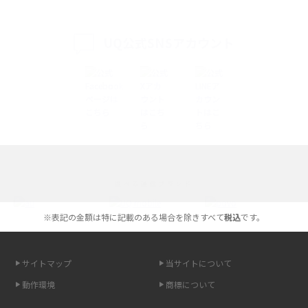
iPhone 16とiPhone 15の違いは？カメラ・スペック・機能を徹底比較
UQ公式SNSアカウント
iPhoneの機種変更のやり方は？事前準備・手順やデータ移行方法をわかり
やすく解説
スマホが高い理由は？購入費用を抑える方法や端末を選ぶ時の注意点を解
説！
Androidスマホとは？特徴やメリット・デメリット、おススメ機種を紹介
選べる通信ブランド
高校生にスマホ制限は必要？所持率やメリット・デメリットを詳しく紹介
※表記の金額は特に記載のある場合を除きすべて
税込
です。
スマホのネット通信速度が遅い原因は？すぐできる対処法や見直すポイン
トを解説
サイトマップ
当サイトについて
スマホや携帯端末の通信速度制限とは？回避のコツや解除のタイミング・
動作環境
商標について
方法を解説