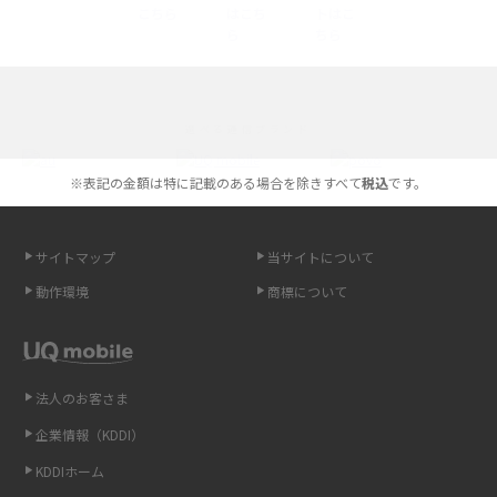
iPhone 16とiPhone 15の違いは？カメラ・スペック・機能を徹底比較
iPhoneの機種変更のやり方は？事前準備・手順やデータ移行方法をわかり
選べる通信ブランド
やすく解説
※表記の金額は特に記載のある場合を除きすべて
税込
です。
スマホが高い理由は？購入費用を抑える方法や端末を選ぶ時の注意点を解
説！
サイトマップ
当サイトについて
Androidスマホとは？特徴やメリット・デメリット、おススメ機種を紹介
動作環境
商標について
高校生にスマホ制限は必要？所持率やメリット・デメリットを詳しく紹介
スマホのネット通信速度が遅い原因は？すぐできる対処法や見直すポイン
トを解説
法人のお客さま
企業情報（KDDI）
スマホや携帯端末の通信速度制限とは？回避のコツや解除のタイミング・
KDDIホーム
方法を解説