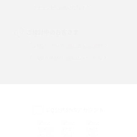
チャットでお問い合わせ
VPN接続とは？仕組みや必要性、メリット・デメリット、接続方法を解説
Threads（スレッズ）とは？主な機能や登録方法、投稿の仕方を解説
ご検討中のお客さま
Instagram（インスタグラム）でスクショするとバレる？バレるケースや撮
り方も解説
UQ mobileのお申し込み・ご相談
UQ WiMAXのお申し込み・ご相談
SMSとは？料金やできること、注意点や届かない時の対処法を解説
Discord（ディスコード）とは？使い方や用語の意味、便利な機能を解説
iPhone 16eとiPhone SE（第3世代）の違いは？サイズやスペックを比較し
て解説
UQ公式SNSアカウント
iPhone 16eとiPhone 14を徹底比較！スペック・機能の違いをわかりやすく
紹介
iPhone 16シリーズのモデルを比較！価格・サイズ・カメラ性能の違いを徹
底解説