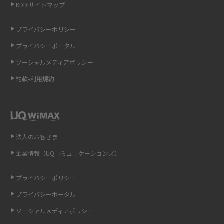
KDDIサイトマップ
LINEの引き継ぎ方法は？対象データや事前準備・条件・注意点などを解説
プライバシーポリシー
LINEの通知がこない時の原因と対処法9選！設定の確認手順も解説
プライバシーポータル
ソーシャルメディアポリシー
非通知設定とは？184で電話をかける方法やiPhone・Androidの設定を解説
約款•利用規約
iCloudの使用容量を減らす9つの方法！使用状況の確認手順も紹介
スマホのウィジェットとは？iPhone・Androidの設定方法やおススメを紹
介
法人のお客さま
リプライ機能とは？LINE、X（旧Twitter）、Instagram、TikTokで送る方法
企業情報（UQコミュニケーションズ）
を解説
プライバシーポリシー
インスタのDMの送り方は？便利機能の使い方や注意点をわかりやすく解説
プライバシーポータル
Bluetooth®とは？Wi-Fiとの違いやスマホ・PCとの接続方法を解説
ソーシャルメディアポリシー