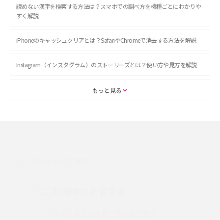
読めない漢字を検索する方法は？スマホでの調べ方を機種ごとにわかりや
すく解説
iPhoneのキャッシュクリアとは？SafariやChromeで消去する方法を解説
Instagram（インスタグラム）のストーリーズとは？使い方や見方を解説
ASMRとは？初心者向けの代表ジャンルや楽しみ方を解説
もっと見る
スマホのアラーム設定方法を解説！鳴らない原因と対処法、便利機能も紹
介
LINEで友だちを削除する方法は？方法ごとの影響や復活・復元する方法も
解説
サポートのご案内
プリペイドSIMとは？種類やメリット・デメリット、利用までの流れを解説
ご利用中のお客さま
MNOとは？MVNOやMVNEとの違いやメリット・デメリットを解説
よくあるご質問・各種お手続き