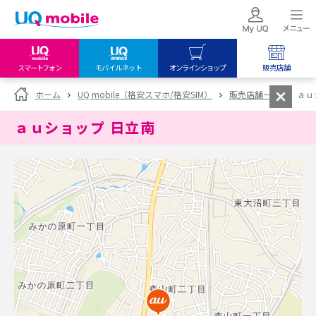
スマートフォン
モバイルネット
オンラインショップ
販売店舗
my UQ WiMAX
UQ mobile
UQ mobile
ホーム
UQ mobile（格安スマホ/格安SIM）
販売店舗一覧
ａｕ
UQ WiMAX ご契約の方
オンラインショップ
販売店舗
ａｕショップ 日立南
My UQ mobile
UQ WiMAX
UQ WiMAX
UQ mobile ご契約の方
オンラインショップ
販売店舗
UQ mobile
データチャージサイト