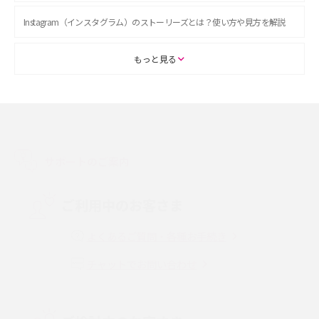
Instagram（インスタグラム）のストーリーズとは？使い方や見方を解説
ASMRとは？初心者向けの代表ジャンルや楽しみ方を解説
もっと見る
スマホのアラーム設定方法を解説！鳴らない原因と対処法、便利機能も紹
介
LINEで友だちを削除する方法は？方法ごとの影響や復活・復元する方法も
解説
サポートのご案内
プリペイドSIMとは？種類やメリット・デメリット、利用までの流れを解説
ご利用中のお客さま
MNOとは？MVNOやMVNEとの違いやメリット・デメリットを解説
よくあるご質問・各種お手続き
チャットでお問い合わせ
VPN接続とは？仕組みや必要性、メリット・デメリット、接続方法を解説
Threads（スレッズ）とは？主な機能や登録方法、投稿の仕方を解説