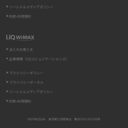
ソーシャルメディアポリシー
非通知設定とは？184で電話をかける方法やiPhone・Androidの設定を解説
約款•利用規約
iCloudの使用容量を減らす9つの方法！使用状況の確認手順も紹介
スマホのウィジェットとは？iPhone・Androidの設定方法やおススメを紹
介
法人のお客さま
リプライ機能とは？LINE、X（旧Twitter）、Instagram、TikTokで送る方法
企業情報（UQコミュニケーションズ）
を解説
プライバシーポリシー
インスタのDMの送り方は？便利機能の使い方や注意点をわかりやすく解説
プライバシーポータル
Bluetooth®とは？Wi-Fiとの違いやスマホ・PCとの接続方法を解説
ソーシャルメディアポリシー
約款•利用規約
LINEで送信取り消しをする方法は？相手に知られるのか、削除との違いも
紹介
KDDI株式会社 東京都公安委員会 第301001102509号
「iPhoneを探す」の使い方と設定方法を紹介！ブラウザやアプリから探す