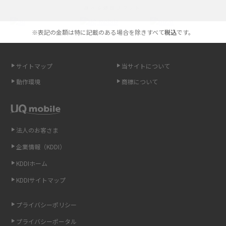
選べる通信ブランド
やすく解説
※表記の金額は特に記載のある場合を除きすべて
税込
です。
スマホが高い理由は？購入費用を抑える方法や端末を選ぶ時の注意点を解
説！
サイトマップ
当サイトについて
Androidスマホとは？特徴やメリット・デメリット、おススメ機種を紹介
動作環境
商標について
高校生にスマホ制限は必要？所持率やメリット・デメリットを詳しく紹介
スマホのネット通信速度が遅い原因は？すぐできる対処法や見直すポイン
トを解説
法人のお客さま
企業情報（KDDI）
スマホや携帯端末の通信速度制限とは？回避のコツや解除のタイミング・
KDDIホーム
方法を解説
KDDIサイトマップ
LINEの引き継ぎ方法は？対象データや事前準備・条件・注意点などを解説
プライバシーポリシー
LINEの通知がこない時の原因と対処法9選！設定の確認手順も解説
プライバシーポータル