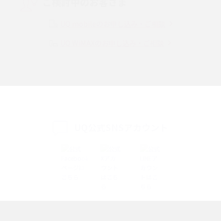
ご検討中のお客さま
Instagram（インスタグラム）でスクショするとバレる？バレるケースや撮
り方も解説
UQ mobileのお申し込み・ご相談
UQ WiMAXのお申し込み・ご相談
SMSとは？料金やできること、注意点や届かない時の対処法を解説
Discord（ディスコード）とは？使い方や用語の意味、便利な機能を解説
iPhone 16eとiPhone SE（第3世代）の違いは？サイズやスペックを比較し
て解説
UQ公式SNSアカウント
iPhone 16eとiPhone 14を徹底比較！スペック・機能の違いをわかりやすく
紹介
iPhone 16シリーズのモデルを比較！価格・サイズ・カメラ性能の違いを徹
底解説
iPhone 16とiPhone 15の違いは？カメラ・スペック・機能を徹底比較
iPhoneの機種変更のやり方は？事前準備・手順やデータ移行方法をわかり