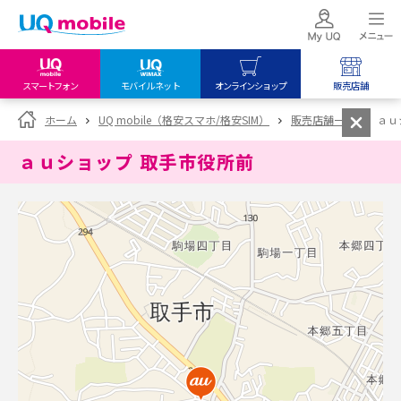
スマートフォン
モバイルネット
オンラインショップ
販売店舗
my UQ WiMAX
UQ mobile
UQ mobile
ホーム
UQ mobile（格安スマホ/格安SIM）
販売店舗一覧
ａｕ
UQ WiMAX ご契約の方
オンラインショップ
販売店舗
ａｕショップ 取手市役所前
My UQ mobile
UQ WiMAX
UQ WiMAX
UQ mobile ご契約の方
オンラインショップ
販売店舗
UQ mobile
データチャージサイト