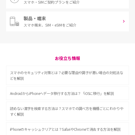
スマホ・SIM
ご契約プランをご紹介
製品・端末
スマホ端末、
SIM・eSIMをご紹介
お役立ち情報
スマホのセキュリティ対策とは？必要な理由や調子が悪い場合の対処法な
どを解説
AndroidからiPhoneへデータ移行する方法は？「iOSに移行」を解説
読めない漢字を検索する方法は？スマホでの調べ方を機種ごとにわかりや
すく解説
iPhoneのキャッシュクリアとは？SafariやChromeで消去する方法を解説