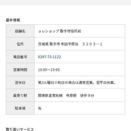
基本情報
店舗名
ａｕショップ 取手市役所前
住所
茨城県 取手市 寺田字原谷 ５２０３－１
電話番号
0297-73-1122
営業時間
10:00～19:00
定休日
第3火曜日※祝日の場合は通常営業。翌平日休業。
最寄り駅
関東鉄道常総線 寺原駅 徒歩９分
駐車場
有
取り扱いサービス