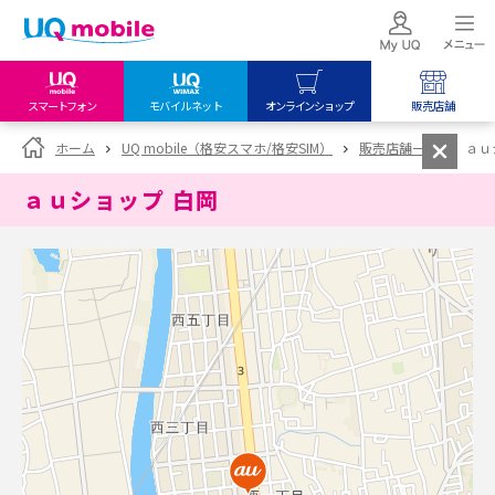
スマートフォン
モバイルネット
オンラインショップ
販売店舗
my UQ WiMAX
UQ mobile
UQ mobile
ホーム
UQ mobile（格安スマホ/格安SIM）
販売店舗一覧
ａｕ
UQ WiMAX ご契約の方
オンラインショップ
販売店舗
ａｕショップ 白岡
My UQ mobile
UQ WiMAX
UQ WiMAX
UQ mobile ご契約の方
オンラインショップ
販売店舗
UQ mobile
データチャージサイト