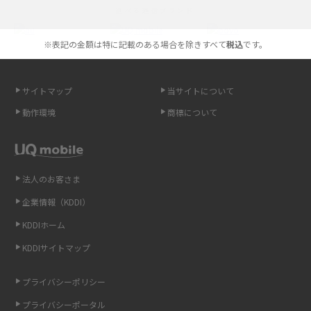
選べる通信ブランド
やすく解説
※表記の金額は特に記載のある場合を除きすべて
税込
です。
スマホが高い理由は？購入費用を抑える方法や端末を選ぶ時の注意点を解
説！
サイトマップ
当サイトについて
Androidスマホとは？特徴やメリット・デメリット、おススメ機種を紹介
動作環境
商標について
高校生にスマホ制限は必要？所持率やメリット・デメリットを詳しく紹介
スマホのネット通信速度が遅い原因は？すぐできる対処法や見直すポイン
トを解説
法人のお客さま
企業情報（KDDI）
スマホや携帯端末の通信速度制限とは？回避のコツや解除のタイミング・
KDDIホーム
方法を解説
KDDIサイトマップ
LINEの引き継ぎ方法は？対象データや事前準備・条件・注意点などを解説
プライバシーポリシー
LINEの通知がこない時の原因と対処法9選！設定の確認手順も解説
プライバシーポータル