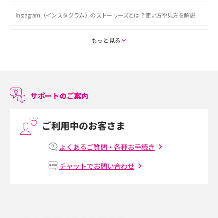
Instagram（インスタグラム）のストーリーズとは？使い方や見方を解説
ASMRとは？初心者向けの代表ジャンルや楽しみ方を解説
もっと見る
スマホのアラーム設定方法を解説！鳴らない原因と対処法、便利機能も紹
介
サポートのご案内
LINEで友だちを削除する方法は？方法ごとの影響や復活・復元する方法も
解説
ご利用中のお客さま
プリペイドSIMとは？種類やメリット・デメリット、利用までの流れを解説
よくあるご質問・各種お手続き
MNOとは？MVNOやMVNEとの違いやメリット・デメリットを解説
チャットでお問い合わせ
VPN接続とは？仕組みや必要性、メリット・デメリット、接続方法を解説
Threads（スレッズ）とは？主な機能や登録方法、投稿の仕方を解説