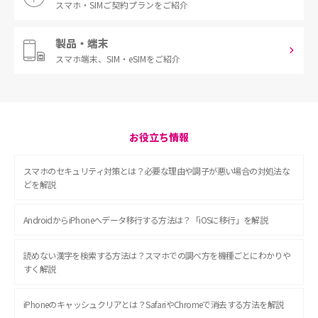
スマホ・SIM
ご契約プランをご紹介
製品・端末
スマホ端末、
SIM・eSIMをご紹介
お役立ち情報
スマホのセキュリティ対策とは？必要な理由や調子が悪い場合の対処法な
どを解説
AndroidからiPhoneへデータ移行する方法は？「iOSに移行」を解説
読めない漢字を検索する方法は？スマホでの調べ方を機種ごとにわかりや
すく解説
iPhoneのキャッシュクリアとは？SafariやChromeで消去する方法を解説