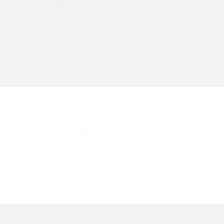
ご検討中のお客さま
Instagram（インスタグラム）でスクショするとバレる？バレるケースや撮
り方も解説
UQ mobileのお申し込み・ご相談
UQ WiMAXのお申し込み・ご相談
SMSとは？料金やできること、注意点や届かない時の対処法を解説
Discord（ディスコード）とは？使い方や用語の意味、便利な機能を解説
iPhone 16eとiPhone SE（第3世代）の違いは？サイズやスペックを比較し
て解説
UQ公式SNSアカウント
iPhone 16eとiPhone 14を徹底比較！スペック・機能の違いをわかりやすく
紹介
iPhone 16シリーズのモデルを比較！価格・サイズ・カメラ性能の違いを徹
底解説
iPhone 16とiPhone 15の違いは？カメラ・スペック・機能を徹底比較
iPhoneの機種変更のやり方は？事前準備・手順やデータ移行方法をわかり