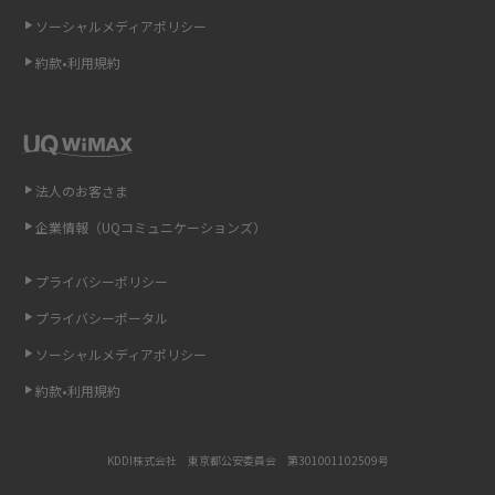
ソーシャルメディアポリシー
非通知設定とは？184で電話をかける方法やiPhone・Androidの設定を解説
約款•利用規約
iCloudの使用容量を減らす9つの方法！使用状況の確認手順も紹介
スマホのウィジェットとは？iPhone・Androidの設定方法やおススメを紹
介
法人のお客さま
リプライ機能とは？LINE、X（旧Twitter）、Instagram、TikTokで送る方法
企業情報（UQコミュニケーションズ）
を解説
プライバシーポリシー
インスタのDMの送り方は？便利機能の使い方や注意点をわかりやすく解説
プライバシーポータル
Bluetooth®とは？Wi-Fiとの違いやスマホ・PCとの接続方法を解説
ソーシャルメディアポリシー
約款•利用規約
LINEで送信取り消しをする方法は？相手に知られるのか、削除との違いも
紹介
KDDI株式会社 東京都公安委員会 第301001102509号
「iPhoneを探す」の使い方と設定方法を紹介！ブラウザやアプリから探す