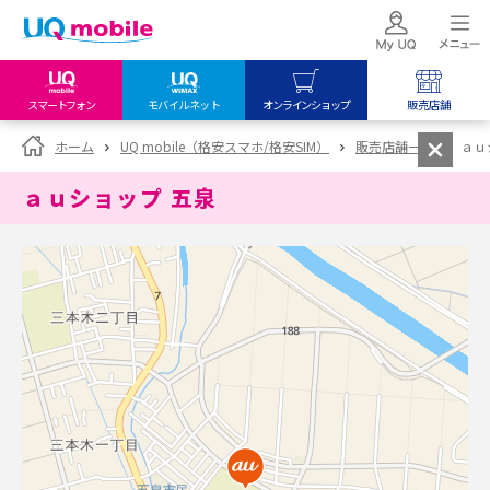
スマートフォン
モバイルネット
オンラインショップ
販売店舗
my UQ WiMAX
UQ mobile
UQ mobile
ホーム
UQ mobile（格安スマホ/格安SIM）
販売店舗一覧
ａｕ
UQ WiMAX ご契約の方
オンラインショップ
販売店舗
ａｕショップ 五泉
My UQ mobile
UQ WiMAX
UQ WiMAX
UQ mobile ご契約の方
オンラインショップ
販売店舗
UQ mobile
データチャージサイト