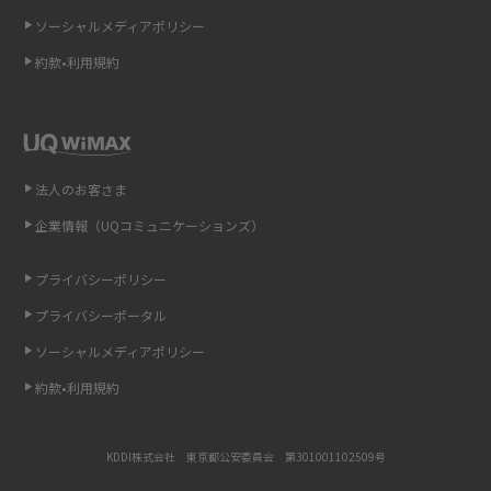
ソーシャルメディアポリシー
非通知設定とは？184で電話をかける方法やiPhone・Androidの設定を解説
約款•利用規約
iCloudの使用容量を減らす9つの方法！使用状況の確認手順も紹介
スマホのウィジェットとは？iPhone・Androidの設定方法やおススメを紹
介
法人のお客さま
リプライ機能とは？LINE、X（旧Twitter）、Instagram、TikTokで送る方法
企業情報（UQコミュニケーションズ）
を解説
プライバシーポリシー
インスタのDMの送り方は？便利機能の使い方や注意点をわかりやすく解説
プライバシーポータル
Bluetooth®とは？Wi-Fiとの違いやスマホ・PCとの接続方法を解説
ソーシャルメディアポリシー
約款•利用規約
LINEで送信取り消しをする方法は？相手に知られるのか、削除との違いも
紹介
KDDI株式会社 東京都公安委員会 第301001102509号
「iPhoneを探す」の使い方と設定方法を紹介！ブラウザやアプリから探す