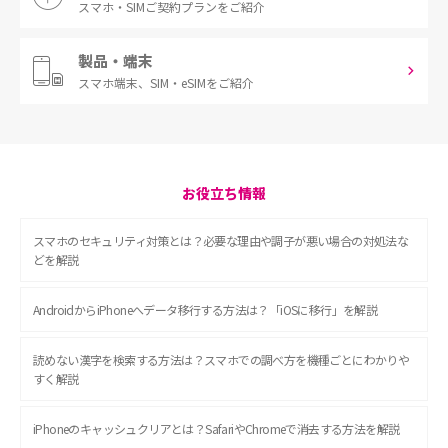
スマホ・SIM
ご契約プランをご紹介
製品・端末
スマホ端末、
SIM・eSIMをご紹介
お役立ち情報
スマホのセキュリティ対策とは？必要な理由や調子が悪い場合の対処法な
どを解説
AndroidからiPhoneへデータ移行する方法は？「iOSに移行」を解説
読めない漢字を検索する方法は？スマホでの調べ方を機種ごとにわかりや
すく解説
iPhoneのキャッシュクリアとは？SafariやChromeで消去する方法を解説