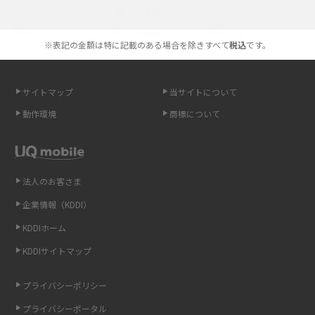
選べる通信ブランド
やすく解説
※表記の金額は特に記載のある場合を除きすべて
税込
です。
スマホが高い理由は？購入費用を抑える方法や端末を選ぶ時の注意点を解
説！
サイトマップ
当サイトについて
Androidスマホとは？特徴やメリット・デメリット、おススメ機種を紹介
動作環境
商標について
高校生にスマホ制限は必要？所持率やメリット・デメリットを詳しく紹介
スマホのネット通信速度が遅い原因は？すぐできる対処法や見直すポイン
トを解説
法人のお客さま
企業情報（KDDI）
スマホや携帯端末の通信速度制限とは？回避のコツや解除のタイミング・
KDDIホーム
方法を解説
KDDIサイトマップ
LINEの引き継ぎ方法は？対象データや事前準備・条件・注意点などを解説
プライバシーポリシー
LINEの通知がこない時の原因と対処法9選！設定の確認手順も解説
プライバシーポータル