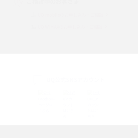
ご検討中のお客さま
Instagram（インスタグラム）でスクショするとバレる？バレるケースや撮
り方も解説
UQ mobileのお申し込み・ご相談
UQ WiMAXのお申し込み・ご相談
SMSとは？料金やできること、注意点や届かない時の対処法を解説
Discord（ディスコード）とは？使い方や用語の意味、便利な機能を解説
iPhone 16eとiPhone SE（第3世代）の違いは？サイズやスペックを比較し
て解説
UQ公式SNSアカウント
iPhone 16eとiPhone 14を徹底比較！スペック・機能の違いをわかりやすく
紹介
iPhone 16シリーズのモデルを比較！価格・サイズ・カメラ性能の違いを徹
底解説
iPhone 16とiPhone 15の違いは？カメラ・スペック・機能を徹底比較
iPhoneの機種変更のやり方は？事前準備・手順やデータ移行方法をわかり