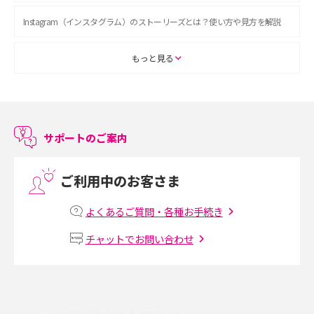
Instagram（インスタグラム）のストーリーズとは？使い方や見方を解説
ASMRとは？初心者向けの代表ジャンルや楽しみ方を解説
もっと見る
スマホのアラーム設定方法を解説！鳴らない原因と対処法、便利機能も紹
介
サポートのご案内
LINEで友だちを削除する方法は？方法ごとの影響や復活・復元する方法も
解説
ご利用中のお客さま
プリペイドSIMとは？種類やメリット・デメリット、利用までの流れを解説
よくあるご質問・各種お手続き
MNOとは？MVNOやMVNEとの違いやメリット・デメリットを解説
チャットでお問い合わせ
VPN接続とは？仕組みや必要性、メリット・デメリット、接続方法を解説
Threads（スレッズ）とは？主な機能や登録方法、投稿の仕方を解説