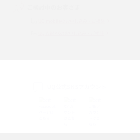
ご検討中のお客さま
Instagram（インスタグラム）でスクショするとバレる？バレるケースや撮
り方も解説
UQ mobileのお申し込み・ご相談
UQ WiMAXのお申し込み・ご相談
SMSとは？料金やできること、注意点や届かない時の対処法を解説
Discord（ディスコード）とは？使い方や用語の意味、便利な機能を解説
iPhone 16eとiPhone SE（第3世代）の違いは？サイズやスペックを比較し
て解説
UQ公式SNSアカウント
iPhone 16eとiPhone 14を徹底比較！スペック・機能の違いをわかりやすく
紹介
iPhone 16シリーズのモデルを比較！価格・サイズ・カメラ性能の違いを徹
底解説
iPhone 16とiPhone 15の違いは？カメラ・スペック・機能を徹底比較