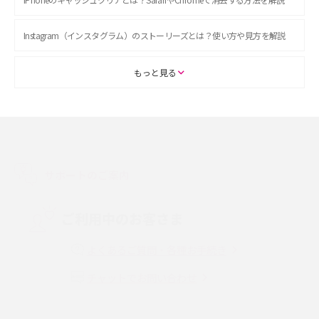
Instagram（インスタグラム）のストーリーズとは？使い方や見方を解説
ASMRとは？初心者向けの代表ジャンルや楽しみ方を解説
もっと見る
スマホのアラーム設定方法を解説！鳴らない原因と対処法、便利機能も紹
介
LINEで友だちを削除する方法は？方法ごとの影響や復活・復元する方法も
解説
サポートのご案内
プリペイドSIMとは？種類やメリット・デメリット、利用までの流れを解説
ご利用中のお客さま
MNOとは？MVNOやMVNEとの違いやメリット・デメリットを解説
よくあるご質問・各種お手続き
チャットでお問い合わせ
VPN接続とは？仕組みや必要性、メリット・デメリット、接続方法を解説
Threads（スレッズ）とは？主な機能や登録方法、投稿の仕方を解説