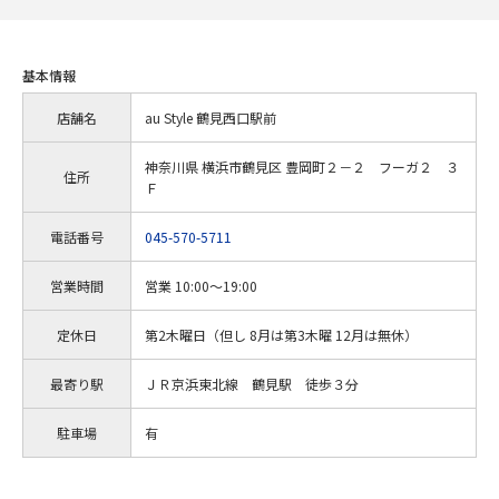
基本情報
店舗名
au Style 鶴見西口駅前
神奈川県 横浜市鶴見区 豊岡町２－２ フーガ２ ３
住所
Ｆ
電話番号
045-570-5711
営業時間
営業 10:00～19:00
定休日
第2木曜日（但し 8月は第3木曜 12月は無休）
最寄り駅
ＪＲ京浜東北線 鶴見駅 徒歩３分
駐車場
有