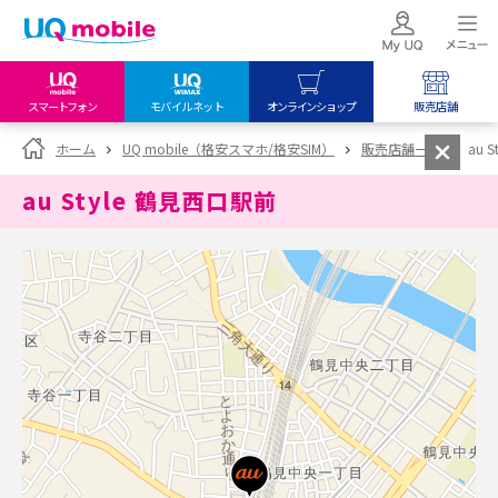
スマートフォン
モバイルネット
オンラインショップ
販売店舗
my UQ WiMAX
UQ mobile
UQ mobile
ホーム
UQ mobile（格安スマホ/格安SIM）
販売店舗一覧
au 
UQ WiMAX ご契約の方
オンラインショップ
販売店舗
au Style 鶴見西口駅前
My UQ mobile
UQ WiMAX
UQ WiMAX
UQ mobile ご契約の方
オンラインショップ
販売店舗
UQ mobile
データチャージサイト