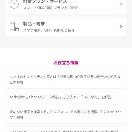
料金プラン・サービス
スマホ・SIM
ご契約プランをご紹介
製品・端末
スマホ端末、
SIM・eSIMをご紹介
お役立ち情報
スマホのセキュリティ対策とは？必要な理由や調子が悪い場合の対処法な
どを解説
AndroidからiPhoneへデータ移行する方法は？「iOSに移行」を解説
読めない漢字を検索する方法は？スマホでの調べ方を機種ごとにわかりや
すく解説
iPhoneのキャッシュクリアとは？SafariやChromeで消去する方法を解説