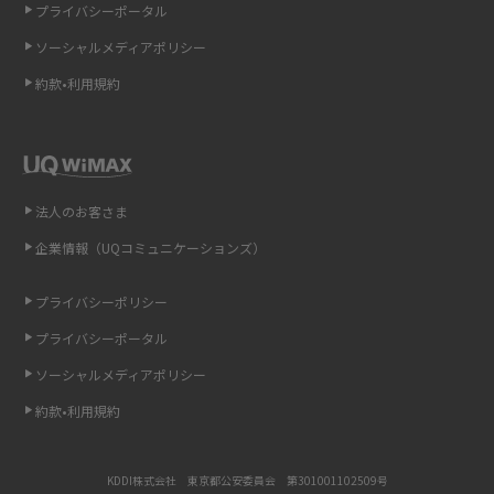
プライバシーポータル
ソーシャルメディアポリシー
非通知設定とは？184で電話をかける方法やiPhone・Androidの設定を解説
約款•利用規約
iCloudの使用容量を減らす9つの方法！使用状況の確認手順も紹介
スマホのウィジェットとは？iPhone・Androidの設定方法やおススメを紹
介
法人のお客さま
リプライ機能とは？LINE、X（旧Twitter）、Instagram、TikTokで送る方法
企業情報（UQコミュニケーションズ）
を解説
プライバシーポリシー
インスタのDMの送り方は？便利機能の使い方や注意点をわかりやすく解説
プライバシーポータル
Bluetooth®とは？Wi-Fiとの違いやスマホ・PCとの接続方法を解説
ソーシャルメディアポリシー
約款•利用規約
LINEで送信取り消しをする方法は？相手に知られるのか、削除との違いも
紹介
KDDI株式会社 東京都公安委員会 第301001102509号