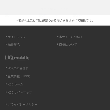
iPhoneの機種変更のやり方は？事前準備・手順やデータ移行方法をわかり
選べる通信ブランド
やすく解説
※表記の金額は特に記載のある場合を除きすべて
税込
です。
スマホが高い理由は？購入費用を抑える方法や端末を選ぶ時の注意点を解
説！
サイトマップ
当サイトについて
Androidスマホとは？特徴やメリット・デメリット、おススメ機種を紹介
動作環境
商標について
高校生にスマホ制限は必要？所持率やメリット・デメリットを詳しく紹介
スマホのネット通信速度が遅い原因は？すぐできる対処法や見直すポイン
トを解説
法人のお客さま
企業情報（KDDI）
スマホや携帯端末の通信速度制限とは？回避のコツや解除のタイミング・
KDDIホーム
方法を解説
KDDIサイトマップ
LINEの引き継ぎ方法は？対象データや事前準備・条件・注意点などを解説
プライバシーポリシー
LINEの通知がこない時の原因と対処法9選！設定の確認手順も解説