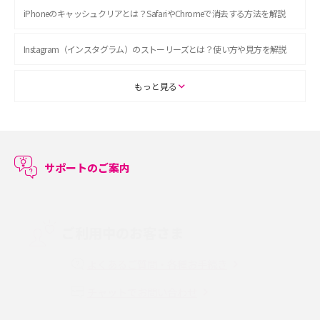
iPhoneのキャッシュクリアとは？SafariやChromeで消去する方法を解説
Instagram（インスタグラム）のストーリーズとは？使い方や見方を解説
ASMRとは？初心者向けの代表ジャンルや楽しみ方を解説
もっと見る
スマホのアラーム設定方法を解説！鳴らない原因と対処法、便利機能も紹
介
サポートのご案内
LINEで友だちを削除する方法は？方法ごとの影響や復活・復元する方法も
解説
プリペイドSIMとは？種類やメリット・デメリット、利用までの流れを解説
ご利用中のお客さま
MNOとは？MVNOやMVNEとの違いやメリット・デメリットを解説
よくあるご質問・各種お手続き
チャットでお問い合わせ
VPN接続とは？仕組みや必要性、メリット・デメリット、接続方法を解説