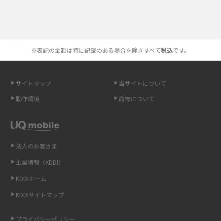
iPhoneの機種変更のやり方は？事前準備・手順やデータ移行方法をわかり
選べる通信ブランド
やすく解説
※表記の金額は特に記載のある場合を除きすべて
税込
です。
スマホが高い理由は？購入費用を抑える方法や端末を選ぶ時の注意点を解
説！
サイトマップ
当サイトについて
Androidスマホとは？特徴やメリット・デメリット、おススメ機種を紹介
動作環境
商標について
高校生にスマホ制限は必要？所持率やメリット・デメリットを詳しく紹介
スマホのネット通信速度が遅い原因は？すぐできる対処法や見直すポイン
トを解説
法人のお客さま
企業情報（KDDI）
スマホや携帯端末の通信速度制限とは？回避のコツや解除のタイミング・
KDDIホーム
方法を解説
KDDIサイトマップ
LINEの引き継ぎ方法は？対象データや事前準備・条件・注意点などを解説
プライバシーポリシー