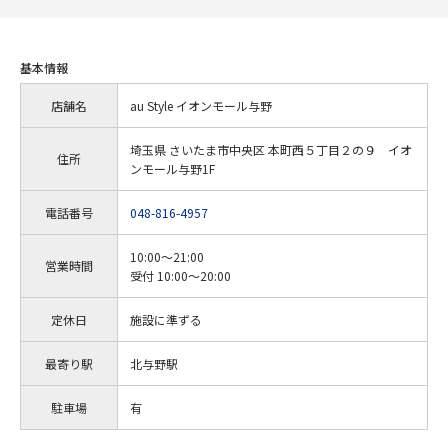
基本情報
店舗名
au Style イオンモール与野
埼玉県 さいたま市中央区 本町西５丁目２の９ イオ
住所
ンモール与野1F
電話番号
048-816-4957
10:00～21:00
営業時間
受付 10:00～20:00
定休日
施設に準ずる
最寄り駅
北与野駅
駐車場
有