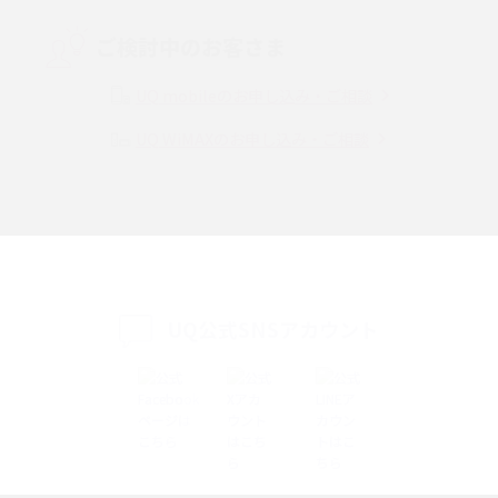
Threads（スレッズ）とは？主な機能や登録方法、投稿の仕方を解説
ご検討中のお客さま
Instagram（インスタグラム）でスクショするとバレる？バレるケースや撮
り方も解説
UQ mobileのお申し込み・ご相談
UQ WiMAXのお申し込み・ご相談
SMSとは？料金やできること、注意点や届かない時の対処法を解説
Discord（ディスコード）とは？使い方や用語の意味、便利な機能を解説
iPhone 16eとiPhone SE（第3世代）の違いは？サイズやスペックを比較し
て解説
UQ公式SNSアカウント
iPhone 16eとiPhone 14を徹底比較！スペック・機能の違いをわかりやすく
紹介
iPhone 16シリーズのモデルを比較！価格・サイズ・カメラ性能の違いを徹
底解説
iPhone 16とiPhone 15の違いは？カメラ・スペック・機能を徹底比較