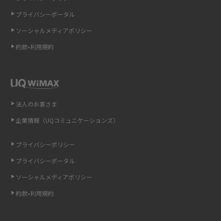
LINEの通知がこない時の原因と対処法9選！設定の確認手順も解説
プライバシーポータル
ソーシャルメディアポリシー
非通知設定とは？184で電話をかける方法やiPhone・Androidの設定を解説
約款•利用規約
iCloudの使用容量を減らす9つの方法！使用状況の確認手順も紹介
スマホのウィジェットとは？iPhone・Androidの設定方法やおススメを紹
介
法人のお客さま
リプライ機能とは？LINE、X（旧Twitter）、Instagram、TikTokで送る方法
企業情報（UQコミュニケーションズ）
を解説
プライバシーポリシー
インスタのDMの送り方は？便利機能の使い方や注意点をわかりやすく解説
プライバシーポータル
Bluetooth®とは？Wi-Fiとの違いやスマホ・PCとの接続方法を解説
ソーシャルメディアポリシー
約款•利用規約
LINEで送信取り消しをする方法は？相手に知られるのか、削除との違いも
紹介