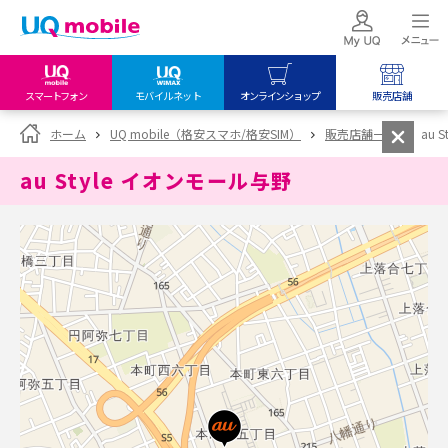
スマートフォン
モバイルネット
オンラインショップ
販売店舗
my UQ WiMAX
UQ mobile
UQ mobile
ホーム
UQ mobile（格安スマホ/格安SIM）
販売店舗一覧
au 
UQ WiMAX ご契約の方
オンラインショップ
販売店舗
au Style イオンモール与野
My UQ mobile
UQ WiMAX
UQ WiMAX
UQ mobile ご契約の方
オンラインショップ
販売店舗
UQ mobile
データチャージサイト