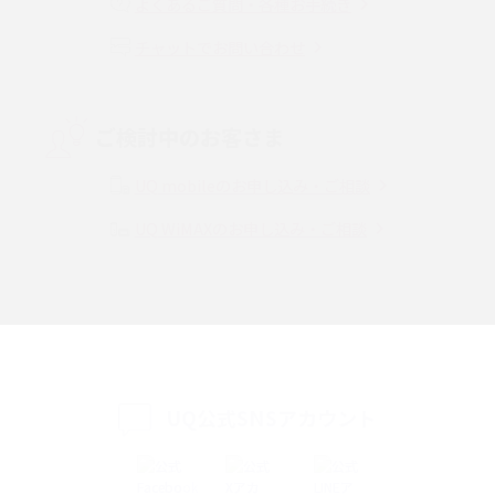
よくあるご質問・各種お手続き
チャットでお問い合わせ
VPN接続とは？仕組みや必要性、メリット・デメリット、接続方法を解説
Threads（スレッズ）とは？主な機能や登録方法、投稿の仕方を解説
ご検討中のお客さま
Instagram（インスタグラム）でスクショするとバレる？バレるケースや撮
り方も解説
UQ mobileのお申し込み・ご相談
UQ WiMAXのお申し込み・ご相談
SMSとは？料金やできること、注意点や届かない時の対処法を解説
Discord（ディスコード）とは？使い方や用語の意味、便利な機能を解説
iPhone 16eとiPhone SE（第3世代）の違いは？サイズやスペックを比較し
て解説
UQ公式SNSアカウント
iPhone 16eとiPhone 14を徹底比較！スペック・機能の違いをわかりやすく
紹介
iPhone 16シリーズのモデルを比較！価格・サイズ・カメラ性能の違いを徹