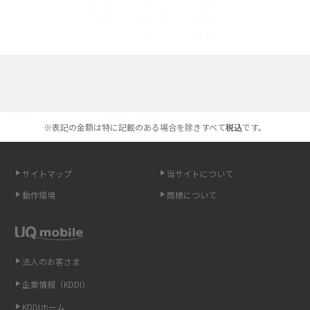
底解説
iPhone 16とiPhone 15の違いは？カメラ・スペック・機能を徹底比較
iPhoneの機種変更のやり方は？事前準備・手順やデータ移行方法をわかり
選べる通信ブランド
やすく解説
※表記の金額は特に記載のある場合を除きすべて
税込
です。
スマホが高い理由は？購入費用を抑える方法や端末を選ぶ時の注意点を解
説！
サイトマップ
当サイトについて
Androidスマホとは？特徴やメリット・デメリット、おススメ機種を紹介
動作環境
商標について
高校生にスマホ制限は必要？所持率やメリット・デメリットを詳しく紹介
スマホのネット通信速度が遅い原因は？すぐできる対処法や見直すポイン
トを解説
法人のお客さま
企業情報（KDDI）
スマホや携帯端末の通信速度制限とは？回避のコツや解除のタイミング・
KDDIホーム
方法を解説