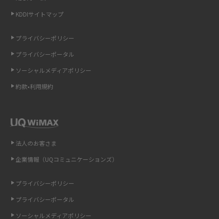
KDDIサイトマップ
LINEの引き継ぎ方法は？対象データや事前準備・条件・注意点などを解説
プライバシーポリシー
LINEの通知がこない時の原因と対処法9選！設定の確認手順も解説
プライバシーポータル
ソーシャルメディアポリシー
非通知設定とは？184で電話をかける方法やiPhone・Androidの設定を解説
約款•利用規約
iCloudの使用容量を減らす9つの方法！使用状況の確認手順も紹介
スマホのウィジェットとは？iPhone・Androidの設定方法やおススメを紹
介
法人のお客さま
リプライ機能とは？LINE、X（旧Twitter）、Instagram、TikTokで送る方法
企業情報（UQコミュニケーションズ）
を解説
プライバシーポリシー
インスタのDMの送り方は？便利機能の使い方や注意点をわかりやすく解説
プライバシーポータル
Bluetooth®とは？Wi-Fiとの違いやスマホ・PCとの接続方法を解説
ソーシャルメディアポリシー