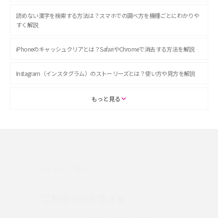
読めない漢字を検索する方法は？スマホでの調べ方を機種ごとにわかりや
すく解説
iPhoneのキャッシュクリアとは？SafariやChromeで消去する方法を解説
Instagram（インスタグラム）のストーリーズとは？使い方や見方を解説
ASMRとは？初心者向けの代表ジャンルや楽しみ方を解説
もっと見る
スマホのアラーム設定方法を解説！鳴らない原因と対処法、便利機能も紹
介
LINEで友だちを削除する方法は？方法ごとの影響や復活・復元する方法も
解説
サポートのご案内
プリペイドSIMとは？種類やメリット・デメリット、利用までの流れを解説
ご利用中のお客さま
MNOとは？MVNOやMVNEとの違いやメリット・デメリットを解説