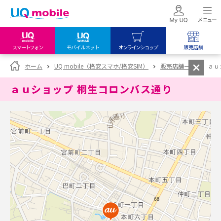
スマートフォン
モバイルネット
オンラインショップ
販売店舗
my UQ WiMAX
UQ mobile
UQ mobile
ホーム
UQ mobile（格安スマホ/格安SIM）
販売店舗一覧
ａｕ
UQ WiMAX ご契約の方
オンラインショップ
販売店舗
ａｕショップ 桐生コロンバス通り
My UQ mobile
UQ WiMAX
UQ WiMAX
UQ mobile ご契約の方
オンラインショップ
販売店舗
UQ mobile
データチャージサイト