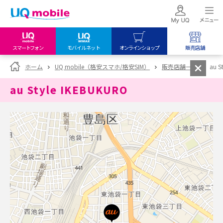
スマートフォン
モバイルネット
オンラインショップ
販売店舗
my UQ WiMAX
UQ mobile
UQ mobile
ホーム
UQ mobile（格安スマホ/格安SIM）
販売店舗一覧
au S
UQ WiMAX ご契約の方
オンラインショップ
販売店舗
au Style IKEBUKURO
My UQ mobile
UQ WiMAX
UQ WiMAX
UQ mobile ご契約の方
オンラインショップ
販売店舗
UQ mobile
データチャージサイト