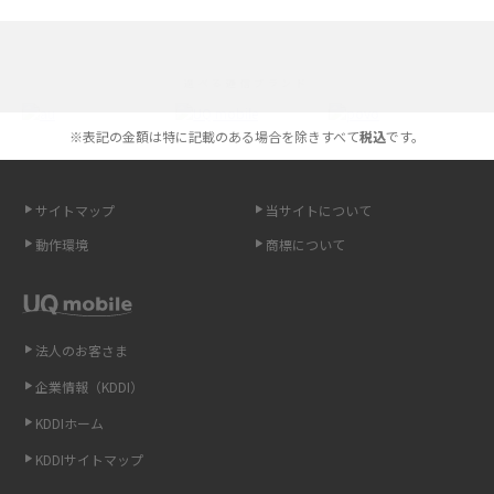
iPhone 16とiPhone 15の違いは？カメラ・スペック・機能を徹底比較
iPhoneの機種変更のやり方は？事前準備・手順やデータ移行方法をわかり
選べる通信ブランド
やすく解説
※表記の金額は特に記載のある場合を除きすべて
税込
です。
スマホが高い理由は？購入費用を抑える方法や端末を選ぶ時の注意点を解
説！
サイトマップ
当サイトについて
Androidスマホとは？特徴やメリット・デメリット、おススメ機種を紹介
動作環境
商標について
高校生にスマホ制限は必要？所持率やメリット・デメリットを詳しく紹介
スマホのネット通信速度が遅い原因は？すぐできる対処法や見直すポイン
トを解説
法人のお客さま
企業情報（KDDI）
スマホや携帯端末の通信速度制限とは？回避のコツや解除のタイミング・
KDDIホーム
方法を解説
KDDIサイトマップ
LINEの引き継ぎ方法は？対象データや事前準備・条件・注意点などを解説