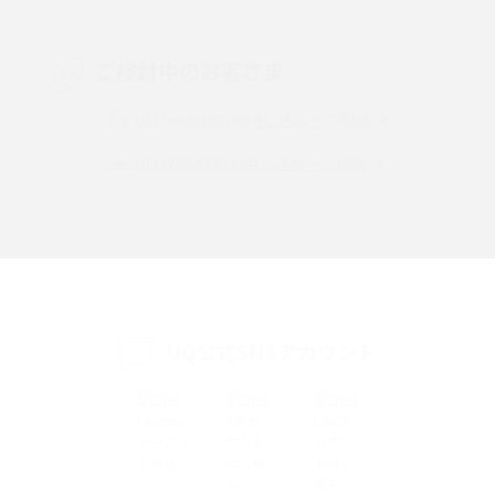
Threads（スレッズ）とは？主な機能や登録方法、投稿の仕方を解説
ご検討中のお客さま
Instagram（インスタグラム）でスクショするとバレる？バレるケースや撮
り方も解説
UQ mobileのお申し込み・ご相談
UQ WiMAXのお申し込み・ご相談
SMSとは？料金やできること、注意点や届かない時の対処法を解説
Discord（ディスコード）とは？使い方や用語の意味、便利な機能を解説
iPhone 16eとiPhone SE（第3世代）の違いは？サイズやスペックを比較し
て解説
UQ公式SNSアカウント
iPhone 16eとiPhone 14を徹底比較！スペック・機能の違いをわかりやすく
紹介
iPhone 16シリーズのモデルを比較！価格・サイズ・カメラ性能の違いを徹
底解説