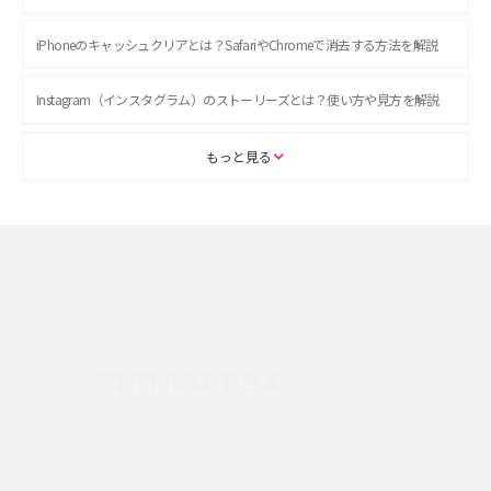
iPhoneのキャッシュクリアとは？SafariやChromeで消去する方法を解説
Instagram（インスタグラム）のストーリーズとは？使い方や見方を解説
ASMRとは？初心者向けの代表ジャンルや楽しみ方を解説
もっと見る
スマホのアラーム設定方法を解説！鳴らない原因と対処法、便利機能も紹
介
LINEで友だちを削除する方法は？方法ごとの影響や復活・復元する方法も
解説
サポートのご案内
プリペイドSIMとは？種類やメリット・デメリット、利用までの流れを解説
ご利用中のお客さま
MNOとは？MVNOやMVNEとの違いやメリット・デメリットを解説
よくあるご質問・各種お手続き
チャットでお問い合わせ
VPN接続とは？仕組みや必要性、メリット・デメリット、接続方法を解説