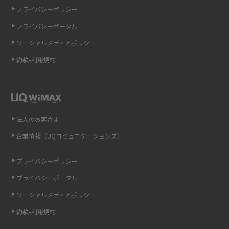
プライバシーポリシー
LINEの通知がこない時の原因と対処法9選！設定の確認手順も解説
プライバシーポータル
ソーシャルメディアポリシー
非通知設定とは？184で電話をかける方法やiPhone・Androidの設定を解説
約款•利用規約
iCloudの使用容量を減らす9つの方法！使用状況の確認手順も紹介
スマホのウィジェットとは？iPhone・Androidの設定方法やおススメを紹
介
法人のお客さま
リプライ機能とは？LINE、X（旧Twitter）、Instagram、TikTokで送る方法
企業情報（UQコミュニケーションズ）
を解説
プライバシーポリシー
インスタのDMの送り方は？便利機能の使い方や注意点をわかりやすく解説
プライバシーポータル
Bluetooth®とは？Wi-Fiとの違いやスマホ・PCとの接続方法を解説
ソーシャルメディアポリシー
約款•利用規約
LINEで送信取り消しをする方法は？相手に知られるのか、削除との違いも
紹介