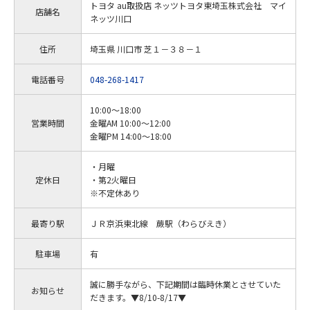
トヨタ au取扱店 ネッツトヨタ東埼玉株式会社 マイ
店舗名
ネッツ川口
住所
埼玉県 川口市 芝１－３８－１
電話番号
048-268-1417
10:00～18:00
営業時間
金曜AM 10:00～12:00
金曜PM 14:00～18:00
・月曜
定休日
・第2火曜日
※不定休あり
最寄り駅
ＪＲ京浜東北線 蕨駅（わらびえき）
駐車場
有
誠に勝手ながら、下記期間は臨時休業とさせていた
お知らせ
だきます。▼8/10-8/17▼