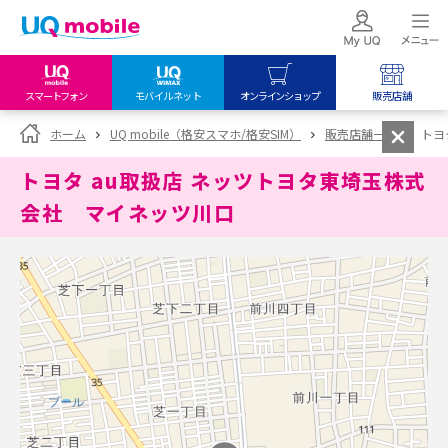
スマートフォン
モバイルネット
オンラインショップ
販売店舗
my UQ WiMAX
UQ mobile
UQ mobile
ホーム
UQ mobile（格安スマホ/格安SIM）
販売店舗一覧
トヨ
UQ WiMAX ご契約の方
オンラインショップ
販売店舗
トヨタ au取扱店 ネッツトヨタ東埼玉株式
My UQ mobile
UQ WiMAX
UQ WiMAX
会社 マイネッツ川口
UQ mobile ご契約の方
オンラインショップ
販売店舗
UQ mobile
データチャージサイト