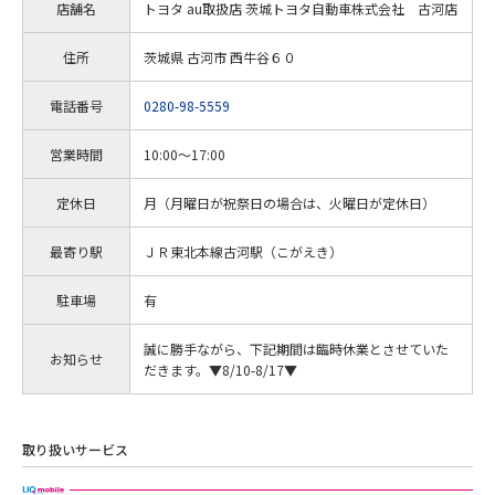
店舗名
トヨタ au取扱店 茨城トヨタ自動車株式会社 古河店
住所
茨城県 古河市 西牛谷６０
電話番号
0280-98-5559
営業時間
10:00～17:00
定休日
月（月曜日が祝祭日の場合は、火曜日が定休日）
最寄り駅
ＪＲ東北本線古河駅（こがえき）
駐車場
有
誠に勝手ながら、下記期間は臨時休業とさせていた
お知らせ
だきます。▼8/10-8/17▼
取り扱いサービス