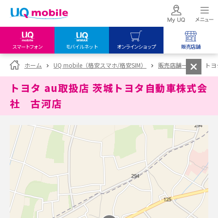
スマートフォン
モバイルネット
オンラインショップ
販売店舗
my UQ WiMAX
UQ mobile
UQ mobile
ホーム
UQ mobile（格安スマホ/格安SIM）
販売店舗一覧
トヨ
UQ WiMAX ご契約の方
オンラインショップ
販売店舗
トヨタ au取扱店 茨城トヨタ自動車株式会
My UQ mobile
UQ WiMAX
UQ WiMAX
社 古河店
UQ mobile ご契約の方
オンラインショップ
販売店舗
UQ mobile
データチャージサイト