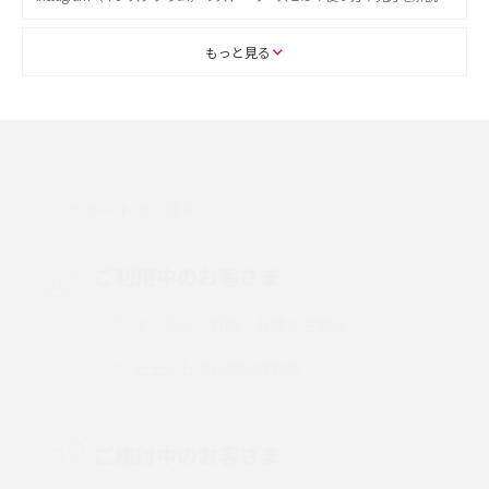
ASMRとは？初心者向けの代表ジャンルや楽しみ方を解説
もっと見る
スマホのアラーム設定方法を解説！鳴らない原因と対処法、便利機能も紹
介
LINEで友だちを削除する方法は？方法ごとの影響や復活・復元する方法も
解説
サポートのご案内
プリペイドSIMとは？種類やメリット・デメリット、利用までの流れを解説
ご利用中のお客さま
MNOとは？MVNOやMVNEとの違いやメリット・デメリットを解説
よくあるご質問・各種お手続き
チャットでお問い合わせ
VPN接続とは？仕組みや必要性、メリット・デメリット、接続方法を解説
Threads（スレッズ）とは？主な機能や登録方法、投稿の仕方を解説
ご検討中のお客さま
Instagram（インスタグラム）でスクショするとバレる？バレるケースや撮