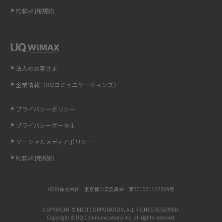
約款•利用規約
iCloudの使用容量を減らす9つの方法！使用状況の確認手順も紹介
スマホのウィジェットとは？iPhone・Androidの設定方法やおススメを紹
介
法人のお客さま
リプライ機能とは？LINE、X（旧Twitter）、Instagram、TikTokで送る方法
企業情報（UQコミュニケーションズ）
を解説
プライバシーポリシー
インスタのDMの送り方は？便利機能の使い方や注意点をわかりやすく解説
プライバシーポータル
Bluetooth®とは？Wi-Fiとの違いやスマホ・PCとの接続方法を解説
ソーシャルメディアポリシー
約款•利用規約
LINEで送信取り消しをする方法は？相手に知られるのか、削除との違いも
紹介
KDDI株式会社 東京都公安委員会 第301001102509号
「iPhoneを探す」の使い方と設定方法を紹介！ブラウザやアプリから探す
方法を詳しく解説
COPYRIGHT © KDDI CORPORATION, ALL RIGHTS RESERVED.
Copyright © UQ Communications Inc. all rights reserved.