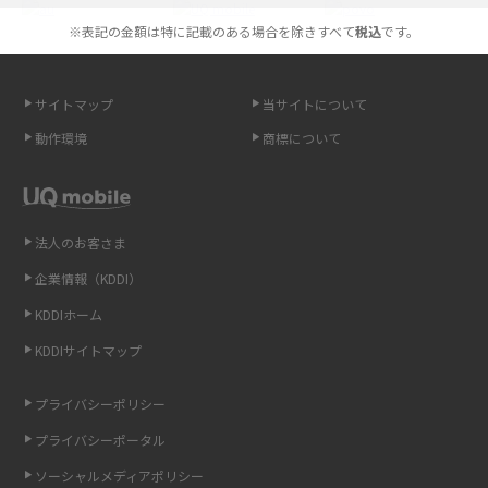
※表記の金額は特に記載のある場合を除きすべて
税込
です。
スマホが高い理由は？購入費用を抑える方法や端末を選ぶ時の注意点を解
説！
サイトマップ
当サイトについて
Androidスマホとは？特徴やメリット・デメリット、おススメ機種を紹介
動作環境
商標について
高校生にスマホ制限は必要？所持率やメリット・デメリットを詳しく紹介
スマホのネット通信速度が遅い原因は？すぐできる対処法や見直すポイン
トを解説
法人のお客さま
企業情報（KDDI）
スマホや携帯端末の通信速度制限とは？回避のコツや解除のタイミング・
KDDIホーム
方法を解説
KDDIサイトマップ
LINEの引き継ぎ方法は？対象データや事前準備・条件・注意点などを解説
プライバシーポリシー
LINEの通知がこない時の原因と対処法9選！設定の確認手順も解説
プライバシーポータル
ソーシャルメディアポリシー
非通知設定とは？184で電話をかける方法やiPhone・Androidの設定を解説