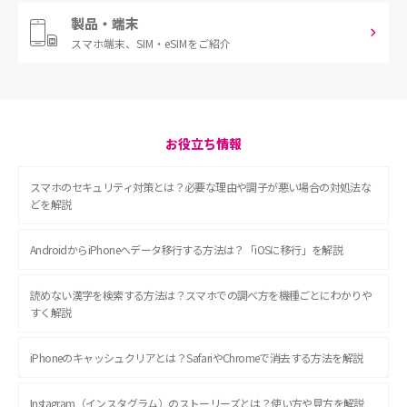
製品・端末
スマホ端末、
SIM・eSIMをご紹介
お役立ち情報
スマホのセキュリティ対策とは？必要な理由や調子が悪い場合の対処法な
どを解説
AndroidからiPhoneへデータ移行する方法は？「iOSに移行」を解説
読めない漢字を検索する方法は？スマホでの調べ方を機種ごとにわかりや
すく解説
iPhoneのキャッシュクリアとは？SafariやChromeで消去する方法を解説
Instagram（インスタグラム）のストーリーズとは？使い方や見方を解説