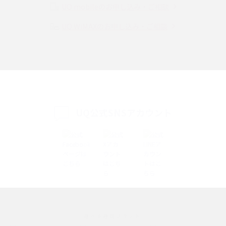
り方も解説
UQ mobileのお申し込み・ご相談
UQ WiMAXのお申し込み・ご相談
SMSとは？料金やできること、注意点や届かない時の対処法を解説
Discord（ディスコード）とは？使い方や用語の意味、便利な機能を解説
iPhone 16eとiPhone SE（第3世代）の違いは？サイズやスペックを比較し
て解説
UQ公式SNSアカウント
iPhone 16eとiPhone 14を徹底比較！スペック・機能の違いをわかりやすく
紹介
iPhone 16シリーズのモデルを比較！価格・サイズ・カメラ性能の違いを徹
底解説
iPhone 16とiPhone 15の違いは？カメラ・スペック・機能を徹底比較
iPhoneの機種変更のやり方は？事前準備・手順やデータ移行方法をわかり
選べる通信ブランド
やすく解説