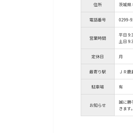
住所
茨城県
電話番号
0299-9
平日 9:
営業時間
土日 9:
定休日
月
最寄り駅
ＪＲ鹿
駐車場
有
誠に勝
お知らせ
きます。