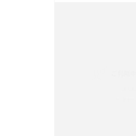
ック・機能を徹底比較
Androidスマホとは？特
ット、おススメ機種を紹介
スマホや携帯端末の通信速
コツや解除のタイミング・
ご利用
非通知設定とは？184で
iPhone・Androidの設定
よくあ
リプライ機能とは？LINE、X
チャッ
Instagram、TikTokで
LINEで送信取り消しをす
れるのか、削除との違いも