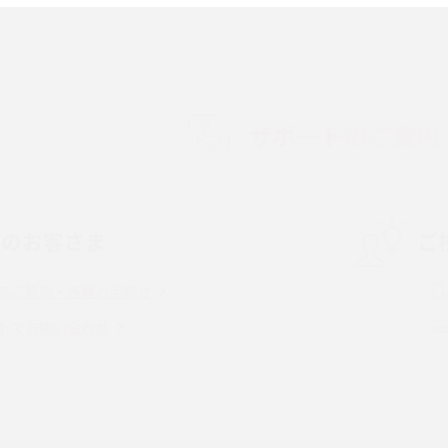
順やデータ移行方法をわかりやすく解説
徴やメリット・デメリ
高校生にスマホ制限は必要？所持率やメリッ
ト・デメリットを詳しく紹介
サポートのご案内
度制限とは？回避の
LINEの引き継ぎ方法は？対象データや事前準
方法を解説
備・条件・注意点などを解説
中のお客さま
ご
電話をかける方法や
iCloudの使用容量を減らす9つの方法！使用状
を解説
況の確認手順も紹介
るご質問・各種お手続き
（旧Twitter）、
インスタのDMの送り方は？便利機能の使い方
トでお問い合わせ
送る方法を解説
や注意点をわかりやすく解説
「iPhoneを探す」の使い方と設定方法を紹
る方法は？相手に知ら
介！ブラウザやアプリから探す方法を詳しく
紹介