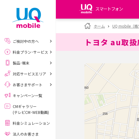
スマートフォン
my UQ WiMAX
ホーム
UQ mobile
UQ WiMAX ご契約の方
トヨタ au取
ご検討中の方へ
My UQ mobile
料金プラン･サービス
UQ mobile ご契約の方
製品･端末
UQ mobile
データチャージサイト
対応サービスエリア
お客さまサポート
キャンペーン一覧
CMギャラリー
(テレビCM･WEB動画)
料金シミュレーション
法人のお客さま