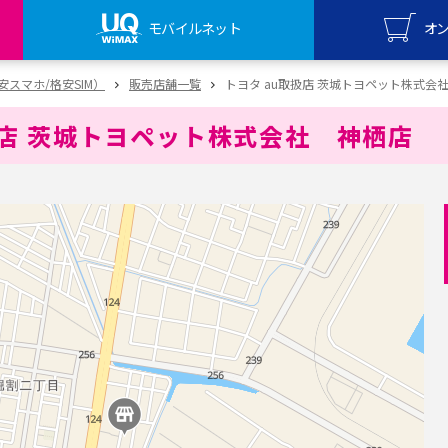
モバイルネット
オ
UQ mo
（格安スマホ/格安SIM）
販売店舗一覧
トヨタ au取扱店 茨城トヨペット株式会
オンライ
扱店 茨城トヨペット株式会社 神栖店
UQ Wi
オンライ