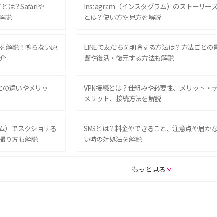
は？Safariや
Instagram（インスタグラム）のストーリー
解説
とは？使い方や見方を解説
を解説！鳴らない原
LINEで友だちを削除する方法は？方法ごとの
介
響や復活・復元する方法も解説
Eとの違いやメリッ
VPN接続とは？仕組みや必要性、メリット・
メリット、接続方法を解説
グラム）でスクショする
SMSとは？料金やできること、注意点や届か
撮り方も解説
い時の対処法を解説
SE（第3世代）の違い
iPhone 16eとiPhone 14を徹底比較！スペッ
もっと見る
較して解説
ク・機能の違いをわかりやすく紹介
15の違いは？カメラ・スペ
iPhoneの機種変更のやり方は？事前準備・手