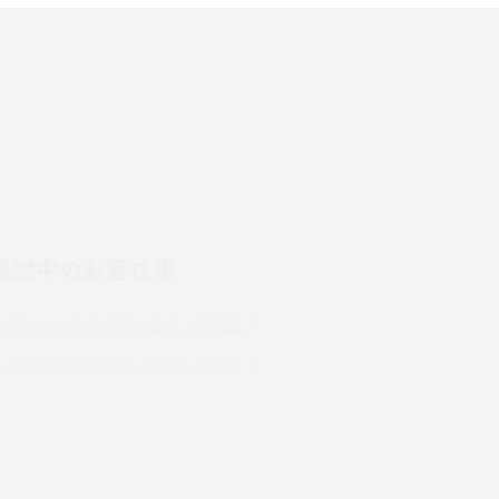
端末を選ぶ時の注意点を解説！
スマホのネット通信速度が遅い原因は？すぐで
きる対処法や見直すポイントを解説
LINEの通知がこない時の原因と対処法9選！設
定の確認手順も解説
検討中のお客さま
スマホのウィジェットとは？iPhone・Android
の設定方法やおススメを紹介
UQ mobileのお申し込み・ご相談
Bluetooth®とは？Wi-Fiとの違いやスマホ・PC
UQ WiMAXのお申し込み・ご相談
との接続方法を解説
Wi-Fiを快適に使うための速度はどれくらい？
解
用途別の目安・回線ごとの平均を紹介