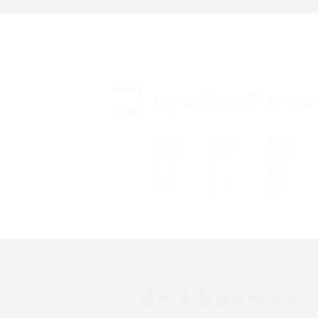
説
設定・変更方法を解
着信拒否とは？設定方法やブロックした番号
も紹介
確認方法を解説
UQ公式SNSアカウ
ップ設定方法や空き容量
ASMRとは？意味や動画の種類、楽しみ方を紹
介
介
の特典は？料金プランやメ
スマホの位置情報機能とは？有効にした場合
法を解説
メリットや注意点などを解説
ク方法・解除に向け
インスタグラムとは？登録や投稿の方法、基
機能をわかりやすく解説
選べる通信ブランド
とは？デメリットや
パケット通信料とは？どのようなサービスが
る？3Gサービスの終了についても解説