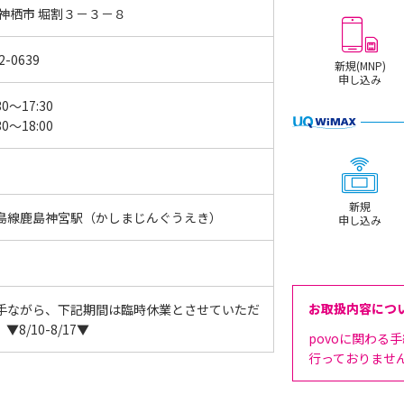
 神栖市 堀割３－３－８
2-0639
新規(MNP)
申し込み
30～17:30
30～18:00
新規
島線鹿島神宮駅（かしまじんぐうえき）
申し込み
お取扱内容につ
手ながら、下記期間は臨時休業とさせていただ
▼8/10-8/17▼
povoに関わる
行っておりませ