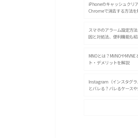
iPhoneのキャッシュクリアと
Chromeで消去する方法を
スマホのアラーム設定方法
因と対処法、便利機能も紹
MNOとは？MVNOやMVN
ト・デメリットを解説
Instagram（インスタ
とバレる？バレるケースや
iPhone 16eとiPhone 
は？サイズやスペックを比
iPhone 16とiPhone 