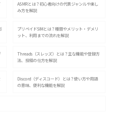
ズ
ASMRとは？初心者向けの代表ジャンルや楽し
み方を解説
影
プリペイドSIMとは？種類やメリット・デメリ
ット、利用までの流れを解説
デ
Threads（スレッズ）とは？主な機能や登録方
法、投稿の仕方を解説
な
Discord（ディスコード）とは？使い方や用語
の意味、便利な機能を解説
iPhone 16シリーズのモデルを比較！価格・サ
イズ・カメラ性能の違いを徹底解説
スマホが高い理由は？購入費用を抑える方法や