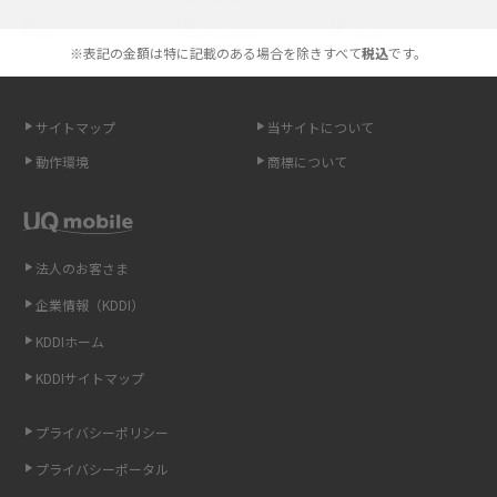
やすく解説
※表記の金額は特に記載のある場合を除きすべて
税込
です。
スマホが高い理由は？購入費用を抑える方法や端末を選ぶ時の注意点を解
説！
サイトマップ
当サイトについて
Androidスマホとは？特徴やメリット・デメリット、おススメ機種を紹介
動作環境
商標について
高校生にスマホ制限は必要？所持率やメリット・デメリットを詳しく紹介
スマホのネット通信速度が遅い原因は？すぐできる対処法や見直すポイン
トを解説
法人のお客さま
企業情報（KDDI）
スマホや携帯端末の通信速度制限とは？回避のコツや解除のタイミング・
KDDIホーム
方法を解説
KDDIサイトマップ
LINEの引き継ぎ方法は？対象データや事前準備・条件・注意点などを解説
プライバシーポリシー
LINEの通知がこない時の原因と対処法9選！設定の確認手順も解説
プライバシーポータル