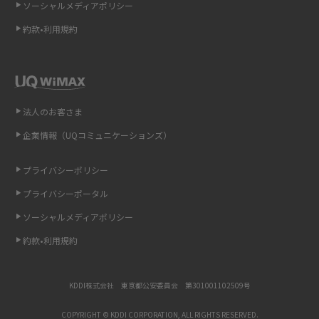
ソーシャルメディアポリシー
非通知設定とは？184で電話をかける方法やiPhone・Androidの設定を解説
約款•利用規約
iCloudの使用容量を減らす9つの方法！使用状況の確認手順も紹介
スマホのウィジェットとは？iPhone・Androidの設定方法やおススメを紹
介
法人のお客さま
リプライ機能とは？LINE、X（旧Twitter）、Instagram、TikTokで送る方法
企業情報（UQコミュニケーションズ）
を解説
プライバシーポリシー
インスタのDMの送り方は？便利機能の使い方や注意点をわかりやすく解説
プライバシーポータル
Bluetooth®とは？Wi-Fiとの違いやスマホ・PCとの接続方法を解説
ソーシャルメディアポリシー
約款•利用規約
LINEで送信取り消しをする方法は？相手に知られるのか、削除との違いも
紹介
KDDI株式会社 東京都公安委員会 第301001102509号
「iPhoneを探す」の使い方と設定方法を紹介！ブラウザやアプリから探す
方法を詳しく解説
COPYRIGHT © KDDI CORPORATION, ALL RIGHTS RESERVED.