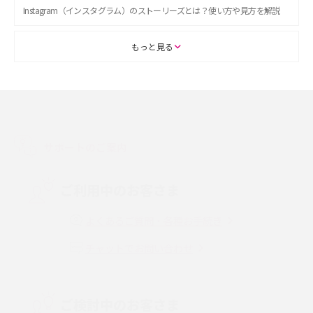
Instagram（インスタグラム）のストーリーズとは？使い方や見方を解説
ASMRとは？初心者向けの代表ジャンルや楽しみ方を解説
もっと見る
スマホのアラーム設定方法を解説！鳴らない原因と対処法、便利機能も紹
介
LINEで友だちを削除する方法は？方法ごとの影響や復活・復元する方法も
解説
サポートのご案内
プリペイドSIMとは？種類やメリット・デメリット、利用までの流れを解説
ご利用中のお客さま
MNOとは？MVNOやMVNEとの違いやメリット・デメリットを解説
よくあるご質問・各種お手続き
チャットでお問い合わせ
VPN接続とは？仕組みや必要性、メリット・デメリット、接続方法を解説
Threads（スレッズ）とは？主な機能や登録方法、投稿の仕方を解説
ご検討中のお客さま