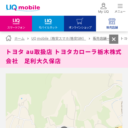
スマートフォン
モバイルネット
オンラインショップ
販売店舗
my UQ WiMAX
UQ mobile
UQ mobile
ホーム
UQ mobile（格安スマホ/格安SIM）
販売店舗一覧
トヨ
UQ WiMAX ご契約の方
オンラインショップ
販売店舗
トヨタ au取扱店 トヨタカローラ栃木株式
My UQ mobile
UQ WiMAX
UQ WiMAX
会社 足利大久保店
UQ mobile ご契約の方
オンラインショップ
販売店舗
UQ mobile
データチャージサイト