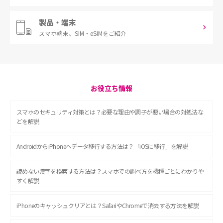
製品・端末
スマホ端末、
SIM・eSIMをご紹介
お役立ち情報
スマホのセキュリティ対策とは？必要な理由や調子が悪い場合の対処法な
どを解説
AndroidからiPhoneへデータ移行する方法は？「iOSに移行」を解説
読めない漢字を検索する方法は？スマホでの調べ方を機種ごとにわかりや
すく解説
iPhoneのキャッシュクリアとは？SafariやChromeで消去する方法を解説