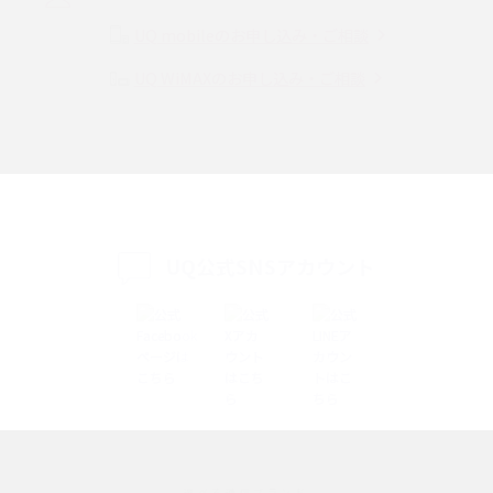
Instagram（インスタグラム）でスクショするとバレる？バレるケースや撮
り方も解説
UQ mobileのお申し込み・ご相談
UQ WiMAXのお申し込み・ご相談
SMSとは？料金やできること、注意点や届かない時の対処法を解説
Discord（ディスコード）とは？使い方や用語の意味、便利な機能を解説
iPhone 16eとiPhone SE（第3世代）の違いは？サイズやスペックを比較し
て解説
UQ公式SNSアカウント
iPhone 16eとiPhone 14を徹底比較！スペック・機能の違いをわかりやすく
紹介
iPhone 16シリーズのモデルを比較！価格・サイズ・カメラ性能の違いを徹
底解説
iPhone 16とiPhone 15の違いは？カメラ・スペック・機能を徹底比較
iPhoneの機種変更のやり方は？事前準備・手順やデータ移行方法をわかり
選べる通信ブランド