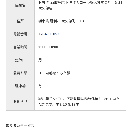
トヨタ au取扱店 トヨタカローラ栃木株式会社 足利
店舗名
大久保店
住所
栃木県 足利市 大久保町１１０１
電話番号
0284-91-0521
営業時間
9:00～18:00
定休日
月
最寄り駅
ＪＲ両毛線とみた駅
駐車場
有
誠に勝手ながら、下記期間は臨時休業とさせていた
お知らせ
だきます。▼8/10-8/18▼
取り扱いサービス