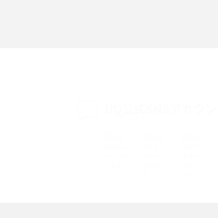
「iPhoneを探す」の使い方と設定方法を紹
る方法は？相手に知ら
介！ブラウザやアプリから探す方法を詳しく
紹介
説
設定・変更方法を解
着信拒否とは？設定方法やブロックした番号
も紹介
確認方法を解説
UQ公式SNSアカウ
ップ設定方法や空き容量
ASMRとは？意味や動画の種類、楽しみ方を紹
介
介
の特典は？料金プランやメ
スマホの位置情報機能とは？有効にした場合
法を解説
メリットや注意点などを解説
ク方法・解除に向け
インスタグラムとは？登録や投稿の方法、基
機能をわかりやすく解説