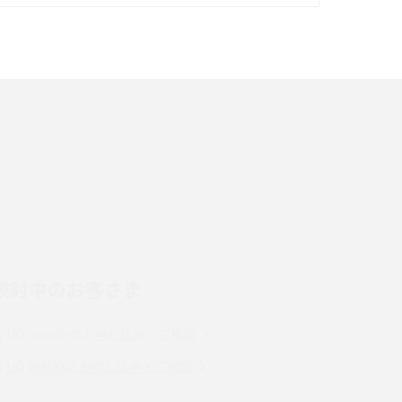
イズ・カメラ性能の違いを徹底解説
スマホが高い理由は？購入費用を抑える方法や
端末を選ぶ時の注意点を解説！
スマホのネット通信速度が遅い原因は？すぐで
きる対処法や見直すポイントを解説
LINEの通知がこない時の原因と対処法9選！設
定の確認手順も解説
検討中のお客さま
スマホのウィジェットとは？iPhone・Android
の設定方法やおススメを紹介
UQ mobileのお申し込み・ご相談
Bluetooth®とは？Wi-Fiとの違いやスマホ・PC
UQ WiMAXのお申し込み・ご相談
との接続方法を解説