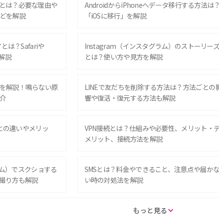
とは？必要な理由や
AndroidからiPhoneへデータ移行する方法は
どを解説
「iOSに移行」を解説
は？Safariや
Instagram（インスタグラム）のストーリー
解説
とは？使い方や見方を解説
を解説！鳴らない原
LINEで友だちを削除する方法は？方法ごとの
介
響や復活・復元する方法も解説
Eとの違いやメリッ
VPN接続とは？仕組みや必要性、メリット・
メリット、接続方法を解説
グラム）でスクショする
SMSとは？料金やできること、注意点や届か
撮り方も解説
い時の対処法を解説
SE（第3世代）の違い
iPhone 16eとiPhone 14を徹底比較！スペッ
もっと見る