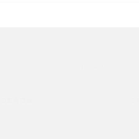
較して解説
ク・機能の違いをわかりやすく紹介
15の違いは？カメラ・スペ
iPhoneの機種変更のやり方は？事前準備・手
順やデータ移行方法をわかりやすく解説
徴やメリット・デメリ
高校生にスマホ制限は必要？所持率やメリッ
ト・デメリットを詳しく紹介
サポートのご案内
度制限とは？回避の
LINEの引き継ぎ方法は？対象データや事前準
方法を解説
備・条件・注意点などを解説
中のお客さま
ご
電話をかける方法や
iCloudの使用容量を減らす9つの方法！使用状
を解説
況の確認手順も紹介
るご質問・各種お手続き
（旧Twitter）、
インスタのDMの送り方は？便利機能の使い方
トでお問い合わせ
送る方法を解説
や注意点をわかりやすく解説