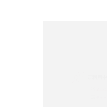
は？サイズやスペックを比
iPhone 16とiPhone 
ック・機能を徹底比較
Androidスマホとは？特
ット、おススメ機種を紹介
スマホや携帯端末の通信速
コツや解除のタイミング・
ご利用
非通知設定とは？184で
iPhone・Androidの設定
よくあ
リプライ機能とは？LINE、X
チャッ
Instagram、TikTokで