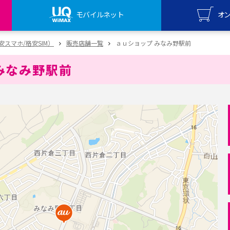
モバイルネット
オ
UQ mo
（格安スマホ/格安SIM）
販売店舗一覧
ａｕショップ みなみ野駅前
オンライ
みなみ野駅前
UQ Wi
オンライ