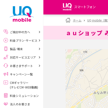
スマートフォン
my UQ WiMAX
ホーム
UQ mobile
UQ WiMAX ご契約の方
ａｕショップ 
ご検討中の方へ
My UQ mobile
料金プラン･サービス
UQ mobile ご契約の方
製品･端末
UQ mobile
データチャージサイト
対応サービスエリア
お客さまサポート
キャンペーン一覧
CMギャラリー
(テレビCM･WEB動画)
料金シミュレーション
法人のお客さま