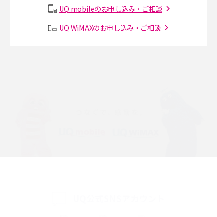
UQ mobileのお申し込み・ご相談
Instagram（インスタグラム）でスクショするとバレる？バレるケースや撮
り方も解説
UQ WiMAXのお申し込み・ご相談
SMSとは？料金やできること、注意点や届かない時の対処法を解説
Discord（ディスコード）とは？使い方や用語の意味、便利な機能を解説
iPhone 16eとiPhone SE（第3世代）の違いは？サイズやスペックを比較し
て解説
iPhone 16eとiPhone 14を徹底比較！スペック・機能の違いをわかりやすく
紹介
iPhone 16シリーズのモデルを比較！価格・サイズ・カメラ性能の違いを徹
底解説
iPhone 16とiPhone 15の違いは？カメラ・スペック・機能を徹底比較
UQ公式SNSアカウント
iPhoneの機種変更のやり方は？事前準備・手順やデータ移行方法をわかり