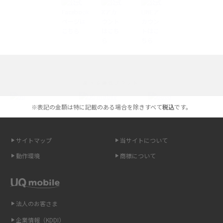
やすく解説
スマホが高い理由は？購入費用を抑える方法や端末を選ぶ時の注意点を解
説！
Androidスマホとは？特徴やメリット・デメリット、おススメ機種を紹介
選べる通信ブランド
高校生にスマホ制限は必要？所持率やメリット・デメリットを詳しく紹介
※表記の金額は特に記載のある場合を除きすべて
税込
です。
スマホのネット通信速度が遅い原因は？すぐできる対処法や見直すポイン
トを解説
サイトマップ
当サイトについて
スマホや携帯端末の通信速度制限とは？回避のコツや解除のタイミング・
動作環境
商標について
方法を解説
LINEの引き継ぎ方法は？対象データや事前準備・条件・注意点などを解説
法人のお客さま
LINEの通知がこない時の原因と対処法9選！設定の確認手順も解説
企業情報（KDDI）