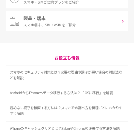
スマホ・SIM
ご契約プランをご紹介
製品・端末
スマホ端末、
SIM・eSIMをご紹介
お役立ち情報
スマホのセキュリティ対策とは？必要な理由や調子が悪い場合の対処法な
どを解説
AndroidからiPhoneへデータ移行する方法は？「iOSに移行」を解説
読めない漢字を検索する方法は？スマホでの調べ方を機種ごとにわかりや
すく解説
iPhoneのキャッシュクリアとは？SafariやChromeで消去する方法を解説