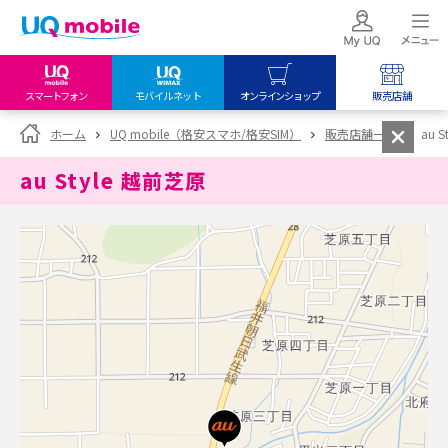
スマートフォン
モバイルネット
オンラインショップ
販売店舗
my UQ WiMAX
UQ mobile
UQ mobile
ホーム
UQ mobile（格安スマホ/格安SIM）
販売店舗一覧
au 
UQ WiMAX ご契約の方
オンラインショップ
販売店舗
au Style 越前芝原
My UQ mobile
UQ WiMAX
UQ WiMAX
UQ mobile ご契約の方
オンラインショップ
販売店舗
UQ mobile
データチャージサイト