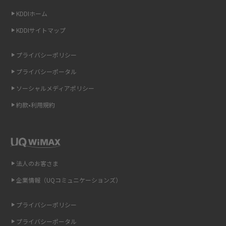
KDDIホーム
非通知設定とは？184で電話をかける方法やiPhone・Androidの設定を解説
KDDIサイトマップ
iCloudの使用容量を減らす9つの方法！使用状況の確認手順も紹介
プライバシーポリシー
スマホのウィジェットとは？iPhone・Androidの設定方法やおススメを紹
プライバシーポータル
介
ソーシャルメディアポリシー
リプライ機能とは？LINE、X（旧Twitter）、Instagram、TikTokで送る方法
約款•利用規約
を解説
インスタのDMの送り方は？便利機能の使い方や注意点をわかりやすく解説
Bluetooth®とは？Wi-Fiとの違いやスマホ・PCとの接続方法を解説
法人のお客さま
企業情報（UQコミュニケーションズ）
LINEで送信取り消しをする方法は？相手に知られるのか、削除との違いも
紹介
プライバシーポリシー
「iPhoneを探す」の使い方と設定方法を紹介！ブラウザやアプリから探す
プライバシーポータル