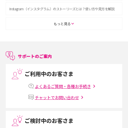
Instagram（インスタグラム）のストーリーズとは？使い方や見方を解説
ASMRとは？初心者向けの代表ジャンルや楽しみ方を解説
もっと見る
スマホのアラーム設定方法を解説！鳴らない原因と対処法、便利機能も紹
介
サポートのご案内
LINEで友だちを削除する方法は？方法ごとの影響や復活・復元する方法も
解説
ご利用中のお客さま
プリペイドSIMとは？種類やメリット・デメリット、利用までの流れを解説
よくあるご質問・各種お手続き
MNOとは？MVNOやMVNEとの違いやメリット・デメリットを解説
チャットでお問い合わせ
VPN接続とは？仕組みや必要性、メリット・デメリット、接続方法を解説
ご検討中のお客さま
Threads（スレッズ）とは？主な機能や登録方法、投稿の仕方を解説