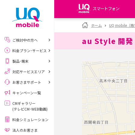
スマートフォン
my UQ WiMAX
ホーム
UQ mobile
UQ WiMAX ご契約の方
au Style 開発
ご検討中の方へ
My UQ mobile
料金プラン･サービス
UQ mobile ご契約の方
製品･端末
UQ mobile
データチャージサイト
対応サービスエリア
お客さまサポート
キャンペーン一覧
CMギャラリー
(テレビCM･WEB動画)
料金シミュレーション
法人のお客さま