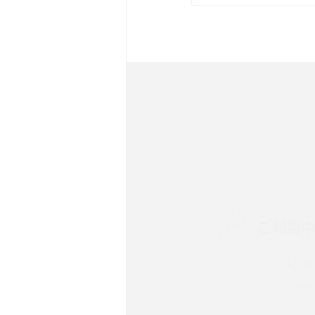
は？サイズやスペックを比
iPhone 16とiPhone 
ック・機能を徹底比較
Androidスマホとは？特
ット、おススメ機種を紹介
スマホや携帯端末の通信速
コツや解除のタイミング・
ご利用
非通知設定とは？184で
iPhone・Androidの設定
よくあ
リプライ機能とは？LINE、X
チャッ
Instagram、TikTokで