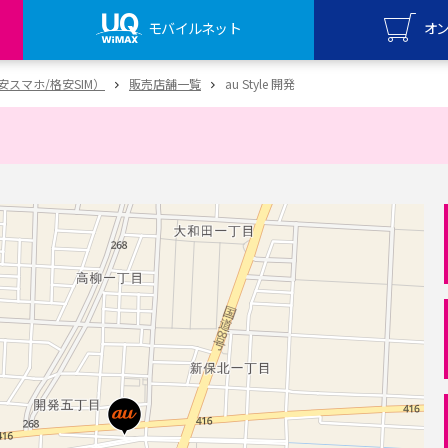
モバイルネット
オ
UQ mo
（格安スマホ/格安SIM）
販売店舗一覧
au Style 開発
オンライ
UQ Wi
オンライ