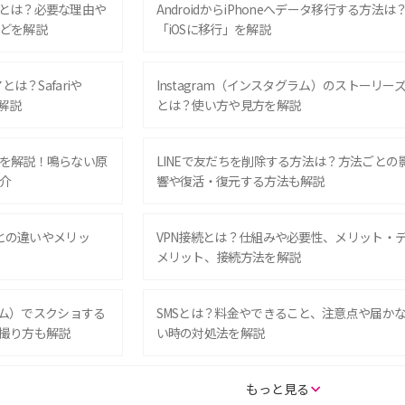
とは？必要な理由や
AndroidからiPhoneへデータ移行する方法は
どを解説
「iOSに移行」を解説
は？Safariや
Instagram（インスタグラム）のストーリー
解説
とは？使い方や見方を解説
を解説！鳴らない原
LINEで友だちを削除する方法は？方法ごとの
介
響や復活・復元する方法も解説
Eとの違いやメリッ
VPN接続とは？仕組みや必要性、メリット・
メリット、接続方法を解説
グラム）でスクショする
SMSとは？料金やできること、注意点や届か
撮り方も解説
い時の対処法を解説
SE（第3世代）の違い
iPhone 16eとiPhone 14を徹底比較！スペッ
もっと見る