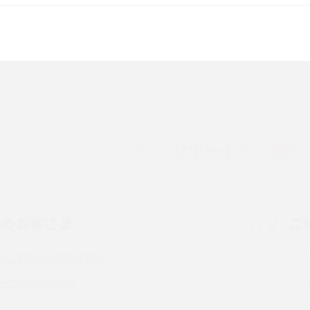
較して解説
ク・機能の違いをわかりやすく紹介
15の違いは？カメラ・スペ
iPhoneの機種変更のやり方は？事前準備・手
順やデータ移行方法をわかりやすく解説
徴やメリット・デメリ
高校生にスマホ制限は必要？所持率やメリッ
ト・デメリットを詳しく紹介
サポートのご案内
度制限とは？回避の
LINEの引き継ぎ方法は？対象データや事前準
方法を解説
備・条件・注意点などを解説
中のお客さま
ご
電話をかける方法や
iCloudの使用容量を減らす9つの方法！使用状
を解説
況の確認手順も紹介
るご質問・各種お手続き
（旧Twitter）、
インスタのDMの送り方は？便利機能の使い方
トでお問い合わせ
送る方法を解説
や注意点をわかりやすく解説