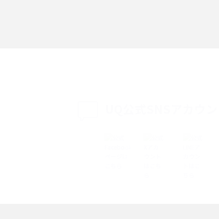
「iPhoneを探す」の使い方と設定方法を紹
る方法は？相手に知ら
介！ブラウザやアプリから探す方法を詳しく
紹介
説
設定・変更方法を解
着信拒否とは？設定方法やブロックした番号
も紹介
確認方法を解説
UQ公式SNSアカウ
ップ設定方法や空き容量
ASMRとは？意味や動画の種類、楽しみ方を紹
介
介
の特典は？料金プランやメ
スマホの位置情報機能とは？有効にした場合
法を解説
メリットや注意点などを解説
ク方法・解除に向け
インスタグラムとは？登録や投稿の方法、基
機能をわかりやすく解説