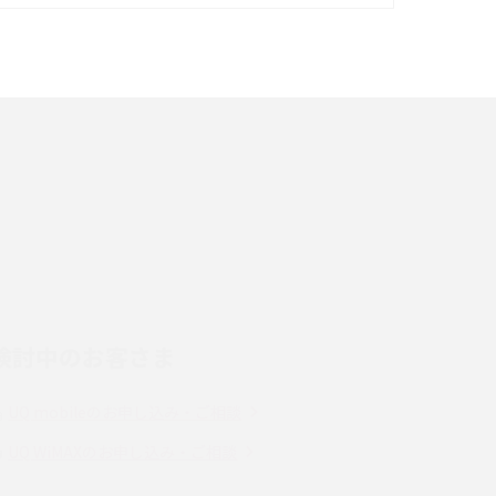
イズ・カメラ性能の違いを徹底解説
スマホが高い理由は？購入費用を抑える方法や
端末を選ぶ時の注意点を解説！
スマホのネット通信速度が遅い原因は？すぐで
きる対処法や見直すポイントを解説
LINEの通知がこない時の原因と対処法9選！設
定の確認手順も解説
検討中のお客さま
スマホのウィジェットとは？iPhone・Android
の設定方法やおススメを紹介
UQ mobileのお申し込み・ご相談
Bluetooth®とは？Wi-Fiとの違いやスマホ・PC
UQ WiMAXのお申し込み・ご相談
との接続方法を解説