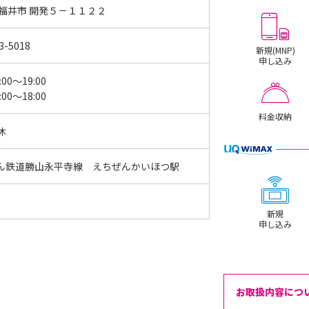
 福井市 開発５－１１２２
3-5018
新規(MNP)
申し込み
:00～19:00
:00～18:00
料金収納
休
ん鉄道勝山永平寺線 えちぜんかいほつ駅
新規
申し込み
お取扱内容につ