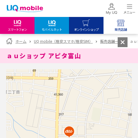
スマートフォン
モバイルネット
オンラインショップ
販売店舗
my UQ WiMAX
UQ mobile
UQ mobile
ホーム
UQ mobile（格安スマホ/格安SIM）
販売店舗一覧
ａｕ
UQ WiMAX ご契約の方
オンラインショップ
販売店舗
ａｕショップ アピタ富山
My UQ mobile
UQ WiMAX
UQ WiMAX
UQ mobile ご契約の方
オンラインショップ
販売店舗
UQ mobile
データチャージサイト