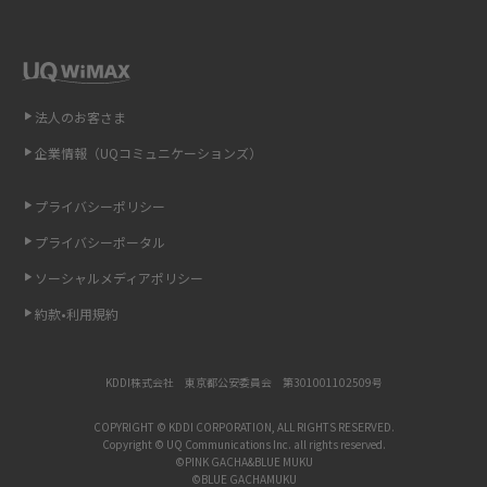
iCloudの使用容量を減らす9つの方法！使用状況の確認手順も紹介
スマホのウィジェットとは？iPhone・Androidの設定方法やおススメを紹
介
法人のお客さま
リプライ機能とは？LINE、X（旧Twitter）、Instagram、TikTokで送る方法
企業情報（UQコミュニケーションズ）
を解説
プライバシーポリシー
インスタのDMの送り方は？便利機能の使い方や注意点をわかりやすく解説
プライバシーポータル
Bluetooth®とは？Wi-Fiとの違いやスマホ・PCとの接続方法を解説
ソーシャルメディアポリシー
約款•利用規約
LINEで送信取り消しをする方法は？相手に知られるのか、削除との違いも
紹介
KDDI株式会社 東京都公安委員会 第301001102509号
「iPhoneを探す」の使い方と設定方法を紹介！ブラウザやアプリから探す
方法を詳しく解説
COPYRIGHT © KDDI CORPORATION, ALL RIGHTS RESERVED.
Copyright © UQ Communications Inc. all rights reserved.
©PINK GACHA&BLUE MUKU
Wi-Fiを快適に使うための速度はどれくらい？用途別の目安・回線ごとの平
©BLUE GACHAMUKU