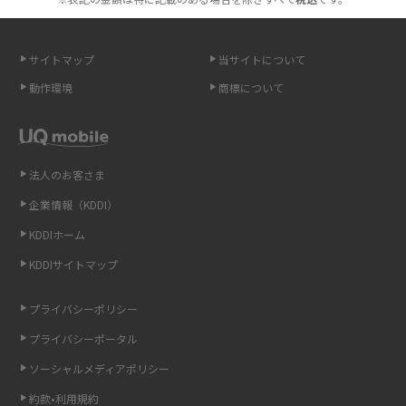
スマホが高い理由は？購入費用を抑える方法や端末を選ぶ時の注意点を解
説！
サイトマップ
当サイトについて
Androidスマホとは？特徴やメリット・デメリット、おススメ機種を紹介
動作環境
商標について
高校生にスマホ制限は必要？所持率やメリット・デメリットを詳しく紹介
スマホのネット通信速度が遅い原因は？すぐできる対処法や見直すポイン
トを解説
法人のお客さま
企業情報（KDDI）
スマホや携帯端末の通信速度制限とは？回避のコツや解除のタイミング・
KDDIホーム
方法を解説
KDDIサイトマップ
LINEの引き継ぎ方法は？対象データや事前準備・条件・注意点などを解説
プライバシーポリシー
LINEの通知がこない時の原因と対処法9選！設定の確認手順も解説
プライバシーポータル
ソーシャルメディアポリシー
非通知設定とは？184で電話をかける方法やiPhone・Androidの設定を解説
約款•利用規約