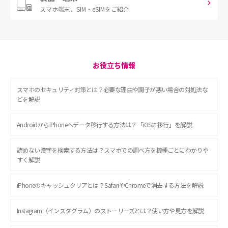
スマホ端末、
SIM・eSIMをご紹介
お役立ち情報
スマホのセキュリティ対策とは？必要な理由や調子が悪い場合の対処法な
どを解説
AndroidからiPhoneへデータ移行する方法は？「iOSに移行」を解説
読めない漢字を検索する方法は？スマホでの調べ方を機種ごとにわかりや
すく解説
iPhoneのキャッシュクリアとは？SafariやChromeで消去する方法を解説
Instagram（インスタグラム）のストーリーズとは？使い方や見方を解説