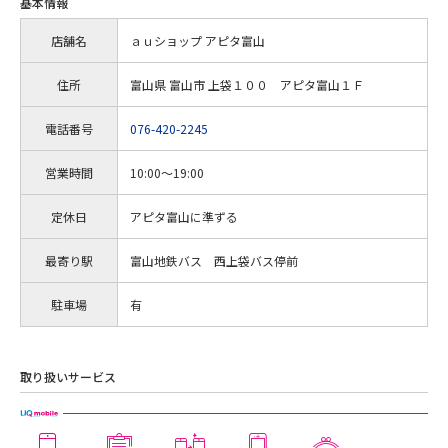
基本情報
店舗名
ａｕショップ アピタ富山
住所
富山県 富山市 上袋１００ アピタ富山１Ｆ
電話番号
076-420-2245
営業時間
10:00～19:00
定休日
アピタ富山に準ずる
最寄り駅
富山地鉄バス 西上袋バス停前
駐車場
有
取り扱いサービス