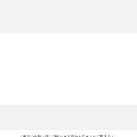
UQ WiMAXのお申し込み・ご相談
SMSとは？料金やできること、注意点や届かない時の対処法を解説
Discord（ディスコード）とは？使い方や用語の意味、便利な機能を解説
iPhone 16eとiPhone SE（第3世代）の違いは？サイズやスペックを比較し
て解説
UQ公式SNSアカウント
iPhone 16eとiPhone 14を徹底比較！スペック・機能の違いをわかりやすく
紹介
iPhone 16シリーズのモデルを比較！価格・サイズ・カメラ性能の違いを徹
底解説
iPhone 16とiPhone 15の違いは？カメラ・スペック・機能を徹底比較
iPhoneの機種変更のやり方は？事前準備・手順やデータ移行方法をわかり
選べる通信ブランド
やすく解説
※表記の金額は特に記載のある場合を除きすべて
税込
です。