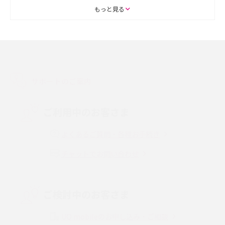
ASMRとは？初心者向けの代表ジャンルや楽しみ方を解説
もっと見る
スマホのアラーム設定方法を解説！鳴らない原因と対処法、便利機能も紹
介
LINEで友だちを削除する方法は？方法ごとの影響や復活・復元する方法も
解説
サポートのご案内
プリペイドSIMとは？種類やメリット・デメリット、利用までの流れを解説
ご利用中のお客さま
MNOとは？MVNOやMVNEとの違いやメリット・デメリットを解説
よくあるご質問・各種お手続き
チャットでお問い合わせ
VPN接続とは？仕組みや必要性、メリット・デメリット、接続方法を解説
Threads（スレッズ）とは？主な機能や登録方法、投稿の仕方を解説
ご検討中のお客さま
Instagram（インスタグラム）でスクショするとバレる？バレるケースや撮
り方も解説
UQ mobileのお申し込み・ご相談