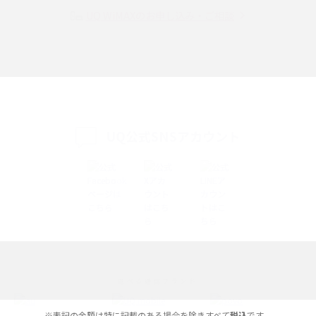
UQ WiMAXのお申し込み・ご相談
SMSとは？料金やできること、注意点や届かない時の対処法を解説
Discord（ディスコード）とは？使い方や用語の意味、便利な機能を解説
iPhone 16eとiPhone SE（第3世代）の違いは？サイズやスペックを比較し
て解説
UQ公式SNSアカウント
iPhone 16eとiPhone 14を徹底比較！スペック・機能の違いをわかりやすく
紹介
iPhone 16シリーズのモデルを比較！価格・サイズ・カメラ性能の違いを徹
底解説
iPhone 16とiPhone 15の違いは？カメラ・スペック・機能を徹底比較
iPhoneの機種変更のやり方は？事前準備・手順やデータ移行方法をわかり
選べる通信ブランド
やすく解説
※表記の金額は特に記載のある場合を除きすべて
税込
です。