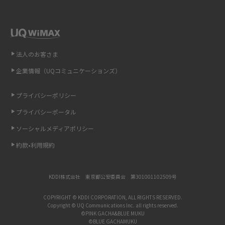
iCloudの使用容量を減らす9つの方法！使用状況の確認手順も紹介
スマホのウィジェットとは？iPhone・Androidの設定方法やおススメを紹
介
法人のお客さま
リプライ機能とは？LINE、X（旧Twitter）、Instagram、TikTokで送る方法
企業情報（UQコミュニケーションズ）
を解説
プライバシーポリシー
インスタのDMの送り方は？便利機能の使い方や注意点をわかりやすく解説
プライバシーポータル
Bluetooth®とは？Wi-Fiとの違いやスマホ・PCとの接続方法を解説
ソーシャルメディアポリシー
約款•利用規約
LINEで送信取り消しをする方法は？相手に知られるのか、削除との違いも
紹介
KDDI株式会社 東京都公安委員会 第301001102509号
「iPhoneを探す」の使い方と設定方法を紹介！ブラウザやアプリから探す
方法を詳しく解説
COPYRIGHT © KDDI CORPORATION, ALL RIGHTS RESERVED.
Copyright © UQ Communications Inc. all rights reserved.
©PINK GACHA&BLUE MUKU
Wi-Fiを快適に使うための速度はどれくらい？用途別の目安・回線ごとの平
©BLUE GACHAMUKU