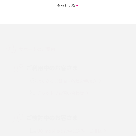
ASMRとは？初心者向けの代表ジャンルや楽しみ方を解説
もっと見る
スマホのアラーム設定方法を解説！鳴らない原因と対処法、便利機能も紹
介
LINEで友だちを削除する方法は？方法ごとの影響や復活・復元する方法も
解説
サポートのご案内
プリペイドSIMとは？種類やメリット・デメリット、利用までの流れを解説
ご利用中のお客さま
MNOとは？MVNOやMVNEとの違いやメリット・デメリットを解説
よくあるご質問・各種お手続き
チャットでお問い合わせ
VPN接続とは？仕組みや必要性、メリット・デメリット、接続方法を解説
Threads（スレッズ）とは？主な機能や登録方法、投稿の仕方を解説
ご検討中のお客さま
Instagram（インスタグラム）でスクショするとバレる？バレるケースや撮
り方も解説
UQ mobileのお申し込み・ご相談