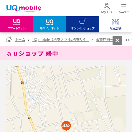
スマートフォン
モバイルネット
オンラインショップ
販売店舗
my UQ WiMAX
UQ mobile
UQ mobile
ホーム
UQ mobile（格安スマホ/格安SIM）
販売店舗一覧
ａｕ
UQ WiMAX ご契約の方
オンラインショップ
販売店舗
ａｕショップ 婦中
My UQ mobile
UQ WiMAX
UQ WiMAX
UQ mobile ご契約の方
オンラインショップ
販売店舗
UQ mobile
データチャージサイト