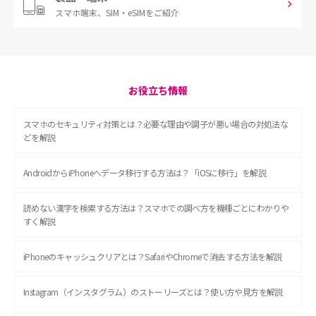
スマホ端末、
SIM・eSIMをご紹介
お役立ち情報
スマホのセキュリティ対策とは？必要な理由や調子が悪い場合の対処法な
どを解説
AndroidからiPhoneへデータ移行する方法は？「iOSに移行」を解説
読めない漢字を検索する方法は？スマホでの調べ方を機種ごとにわかりや
すく解説
iPhoneのキャッシュクリアとは？SafariやChromeで消去する方法を解説
Instagram（インスタグラム）のストーリーズとは？使い方や見方を解説