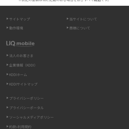
スマホが高い理由は？購入費用を抑える方法や端末を選ぶ時の注意点を解
説！
サイトマップ
当サイトについて
Androidスマホとは？特徴やメリット・デメリット、おススメ機種を紹介
動作環境
商標について
高校生にスマホ制限は必要？所持率やメリット・デメリットを詳しく紹介
スマホのネット通信速度が遅い原因は？すぐできる対処法や見直すポイン
トを解説
法人のお客さま
企業情報（KDDI）
スマホや携帯端末の通信速度制限とは？回避のコツや解除のタイミング・
KDDIホーム
方法を解説
KDDIサイトマップ
LINEの引き継ぎ方法は？対象データや事前準備・条件・注意点などを解説
プライバシーポリシー
LINEの通知がこない時の原因と対処法9選！設定の確認手順も解説
プライバシーポータル
ソーシャルメディアポリシー
非通知設定とは？184で電話をかける方法やiPhone・Androidの設定を解説
約款•利用規約