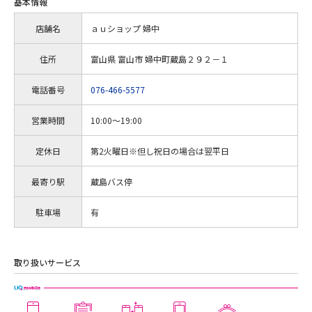
基本情報
店舗名
ａｕショップ 婦中
住所
富山県 富山市 婦中町蔵島２９２－１
電話番号
076-466-5577
営業時間
10:00～19:00
定休日
第2火曜日※但し祝日の場合は翌平日
最寄り駅
蔵島バス停
駐車場
有
取り扱いサービス