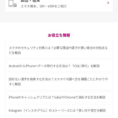
製品・端末
スマホ端末、
SIM・eSIMをご紹介
お役立ち情報
スマホのセキュリティ対策とは？必要な理由や調子が悪い場合の対処法な
どを解説
AndroidからiPhoneへデータ移行する方法は？「iOSに移行」を解説
読めない漢字を検索する方法は？スマホでの調べ方を機種ごとにわかりや
すく解説
iPhoneのキャッシュクリアとは？SafariやChromeで消去する方法を解説
Instagram（インスタグラム）のストーリーズとは？使い方や見方を解説