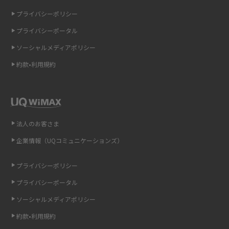
iCloudの使用容量を減らす9つの方法！使用状況の確認手順も紹介
プライバシーポリシー
プライバシーポータル
スマホのウィジェットとは？iPhone・Androidの設定方法やおススメを紹
介
ソーシャルメディアポリシー
約款•利用規約
リプライ機能とは？LINE、X（旧Twitter）、Instagram、TikTokで送る方法
を解説
インスタのDMの送り方は？便利機能の使い方や注意点をわかりやすく解説
法人のお客さま
Bluetooth®とは？Wi-Fiとの違いやスマホ・PCとの接続方法を解説
企業情報（UQコミュニケーションズ）
LINEで送信取り消しをする方法は？相手に知られるのか、削除との違いも
プライバシーポリシー
紹介
プライバシーポータル
「iPhoneを探す」の使い方と設定方法を紹介！ブラウザやアプリから探す
ソーシャルメディアポリシー
方法を詳しく解説
約款•利用規約
Wi-Fiを快適に使うための速度はどれくらい？用途別の目安・回線ごとの平