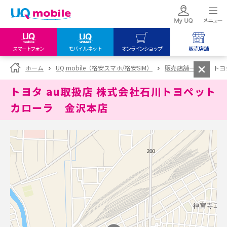
スマートフォン
モバイルネット
オンラインショップ
販売店舗
my UQ WiMAX
UQ mobile
UQ mobile
ホーム
UQ mobile（格安スマホ/格安SIM）
販売店舗一覧
トヨ
UQ WiMAX ご契約の方
オンラインショップ
販売店舗
トヨタ au取扱店 株式会社石川トヨペット
My UQ mobile
UQ WiMAX
UQ WiMAX
カローラ 金沢本店
UQ mobile ご契約の方
オンラインショップ
販売店舗
UQ mobile
データチャージサイト