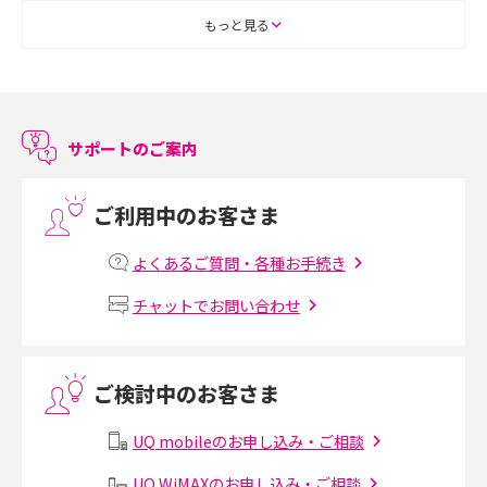
ASMRとは？初心者向けの代表ジャンルや楽しみ方を解説
もっと見る
スマホのアラーム設定方法を解説！鳴らない原因と対処法、便利機能も紹
介
サポートのご案内
LINEで友だちを削除する方法は？方法ごとの影響や復活・復元する方法も
解説
ご利用中のお客さま
プリペイドSIMとは？種類やメリット・デメリット、利用までの流れを解説
よくあるご質問・各種お手続き
MNOとは？MVNOやMVNEとの違いやメリット・デメリットを解説
チャットでお問い合わせ
VPN接続とは？仕組みや必要性、メリット・デメリット、接続方法を解説
ご検討中のお客さま
Threads（スレッズ）とは？主な機能や登録方法、投稿の仕方を解説
UQ mobileのお申し込み・ご相談
Instagram（インスタグラム）でスクショするとバレる？バレるケースや撮
り方も解説
UQ WiMAXのお申し込み・ご相談