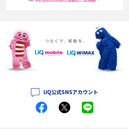
SMSとは？料金やできること、注意点や届かない時の対処法を解説
Discord（ディスコード）とは？使い方や用語の意味、便利な機能を解説
iPhone 16eとiPhone SE（第3世代）の違いは？サイズやスペックを比較し
て解説
iPhone 16eとiPhone 14を徹底比較！スペック・機能の違いをわかりやすく
紹介
iPhone 16シリーズのモデルを比較！価格・サイズ・カメラ性能の違いを徹
底解説
UQ公式SNSアカウント
iPhone 16とiPhone 15の違いは？カメラ・スペック・機能を徹底比較
iPhoneの機種変更のやり方は？事前準備・手順やデータ移行方法をわかり
やすく解説