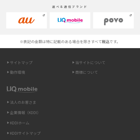
スマホが高い理由は？購入費用を抑える方法や端末を選ぶ時の注意点を解
選べる通信ブランド
説！
Androidスマホとは？特徴やメリット・デメリット、おススメ機種を紹介
高校生にスマホ制限は必要？所持率やメリット・デメリットを詳しく紹介
※表記の金額は特に記載のある場合を除きすべて
税込
です。
スマホのネット通信速度が遅い原因は？すぐできる対処法や見直すポイン
トを解説
サイトマップ
当サイトについて
動作環境
商標について
スマホや携帯端末の通信速度制限とは？回避のコツや解除のタイミング・
方法を解説
LINEの引き継ぎ方法は？対象データや事前準備・条件・注意点などを解説
法人のお客さま
企業情報（KDDI）
LINEの通知がこない時の原因と対処法9選！設定の確認手順も解説
KDDIホーム
非通知設定とは？184で電話をかける方法やiPhone・Androidの設定を解説
KDDIサイトマップ