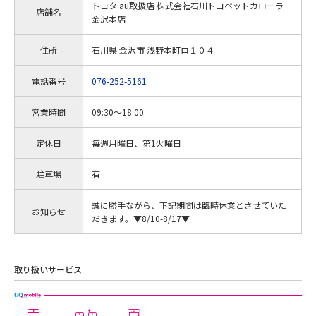
トヨタ au取扱店 株式会社石川トヨペットカローラ
店舗名
金沢本店
住所
石川県 金沢市 浅野本町ロ１０４
電話番号
076-252-5161
営業時間
09:30～18:00
定休日
毎週月曜日、第1火曜日
駐車場
有
誠に勝手ながら、下記期間は臨時休業とさせていた
お知らせ
だきます。▼8/10-8/17▼
取り扱いサービス