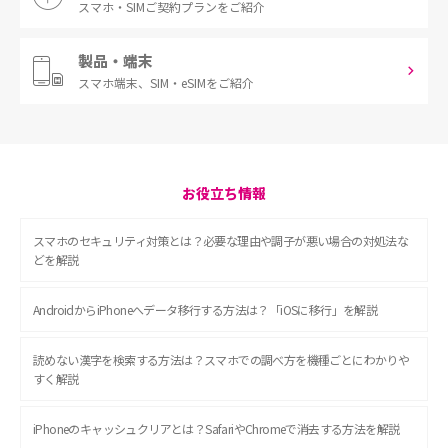
スマホ・SIM
ご契約プランをご紹介
製品・端末
スマホ端末、
SIM・eSIMをご紹介
お役立ち情報
スマホのセキュリティ対策とは？必要な理由や調子が悪い場合の対処法な
どを解説
AndroidからiPhoneへデータ移行する方法は？「iOSに移行」を解説
読めない漢字を検索する方法は？スマホでの調べ方を機種ごとにわかりや
すく解説
iPhoneのキャッシュクリアとは？SafariやChromeで消去する方法を解説