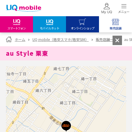
スマートフォン
モバイルネット
オンラインショップ
販売店舗
my UQ WiMAX
UQ mobile
UQ mobile
ホーム
UQ mobile（格安スマホ/格安SIM）
販売店舗一覧
au S
UQ WiMAX ご契約の方
オンラインショップ
販売店舗
au Style 栗東
My UQ mobile
UQ WiMAX
UQ WiMAX
UQ mobile ご契約の方
オンラインショップ
販売店舗
UQ mobile
データチャージサイト