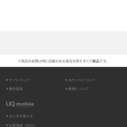
やすく解説
スマホが高い理由は？購入費用を抑える方法や端末を選ぶ時の注意点を解
説！
Androidスマホとは？特徴やメリット・デメリット、おススメ機種を紹介
選べる通信ブランド
高校生にスマホ制限は必要？所持率やメリット・デメリットを詳しく紹介
※表記の金額は特に記載のある場合を除きすべて
税込
です。
スマホのネット通信速度が遅い原因は？すぐできる対処法や見直すポイン
トを解説
サイトマップ
当サイトについて
スマホや携帯端末の通信速度制限とは？回避のコツや解除のタイミング・
動作環境
商標について
方法を解説
LINEの引き継ぎ方法は？対象データや事前準備・条件・注意点などを解説
法人のお客さま
LINEの通知がこない時の原因と対処法9選！設定の確認手順も解説
企業情報（KDDI）