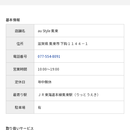
基本情報
店舗名
au Style 栗東
住所
滋賀県 栗東市 下鈎１１４４－１
電話番号
077-554-8091
営業時間
10:00～19:00
定休日
年中無休
最寄り駅
ＪＲ東海道本線栗東駅（りっとうえき）
駐車場
有
取り扱いサービス