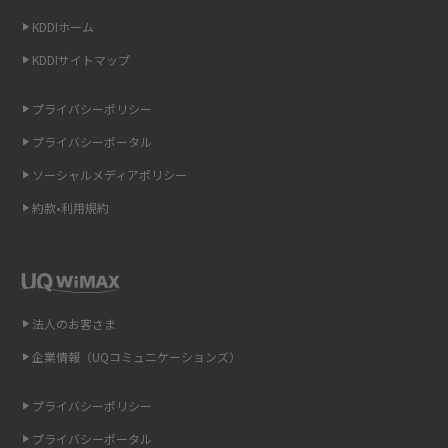
KDDIホーム
非通知設定とは？184で電話をかける方法やiPhone・Androidの設定を解説
KDDIサイトマップ
iCloudの使用容量を減らす9つの方法！使用状況の確認手順も紹介
プライバシーポリシー
スマホのウィジェットとは？iPhone・Androidの設定方法やおススメを紹
プライバシーポータル
介
ソーシャルメディアポリシー
リプライ機能とは？LINE、X（旧Twitter）、Instagram、TikTokで送る方法
約款•利用規約
を解説
インスタのDMの送り方は？便利機能の使い方や注意点をわかりやすく解説
Bluetooth®とは？Wi-Fiとの違いやスマホ・PCとの接続方法を解説
法人のお客さま
企業情報（UQコミュニケーションズ）
LINEで送信取り消しをする方法は？相手に知られるのか、削除との違いも
紹介
プライバシーポリシー
「iPhoneを探す」の使い方と設定方法を紹介！ブラウザやアプリから探す
プライバシーポータル