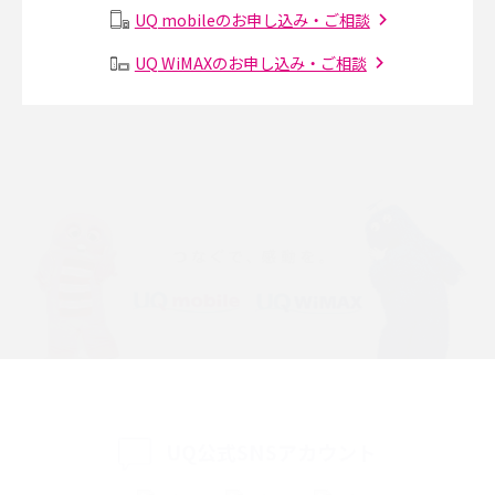
UQ mobileのお申し込み・ご相談
Instagram（インスタグラム）でスクショするとバレる？バレるケースや撮
り方も解説
UQ WiMAXのお申し込み・ご相談
SMSとは？料金やできること、注意点や届かない時の対処法を解説
Discord（ディスコード）とは？使い方や用語の意味、便利な機能を解説
iPhone 16eとiPhone SE（第3世代）の違いは？サイズやスペックを比較し
て解説
iPhone 16eとiPhone 14を徹底比較！スペック・機能の違いをわかりやすく
紹介
iPhone 16シリーズのモデルを比較！価格・サイズ・カメラ性能の違いを徹
底解説
iPhone 16とiPhone 15の違いは？カメラ・スペック・機能を徹底比較
UQ公式SNSアカウント
iPhoneの機種変更のやり方は？事前準備・手順やデータ移行方法をわかり