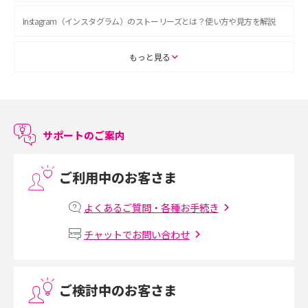
Instagram（インスタグラム）のストーリーズとは？使い方や見方を解説
ASMRとは？初心者向けの代表ジャンルや楽しみ方を解説
もっと見る
スマホのアラーム設定方法を解説！鳴らない原因と対処法、便利機能も紹
介
サポートのご案内
LINEで友だちを削除する方法は？方法ごとの影響や復活・復元する方法も
解説
ご利用中のお客さま
プリペイドSIMとは？種類やメリット・デメリット、利用までの流れを解説
よくあるご質問・各種お手続き
MNOとは？MVNOやMVNEとの違いやメリット・デメリットを解説
チャットでお問い合わせ
VPN接続とは？仕組みや必要性、メリット・デメリット、接続方法を解説
ご検討中のお客さま
Threads（スレッズ）とは？主な機能や登録方法、投稿の仕方を解説