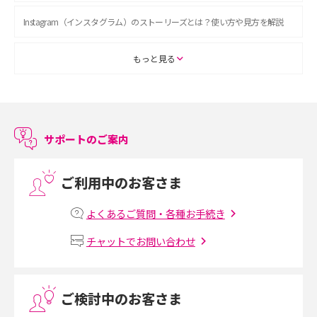
Instagram（インスタグラム）のストーリーズとは？使い方や見方を解説
ASMRとは？初心者向けの代表ジャンルや楽しみ方を解説
もっと見る
スマホのアラーム設定方法を解説！鳴らない原因と対処法、便利機能も紹
介
サポートのご案内
LINEで友だちを削除する方法は？方法ごとの影響や復活・復元する方法も
解説
ご利用中のお客さま
プリペイドSIMとは？種類やメリット・デメリット、利用までの流れを解説
よくあるご質問・各種お手続き
MNOとは？MVNOやMVNEとの違いやメリット・デメリットを解説
チャットでお問い合わせ
VPN接続とは？仕組みや必要性、メリット・デメリット、接続方法を解説
ご検討中のお客さま
Threads（スレッズ）とは？主な機能や登録方法、投稿の仕方を解説