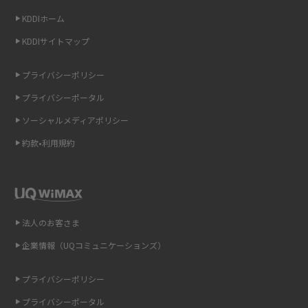
KDDIホーム
非通知設定とは？184で電話をかける方法やiPhone・Androidの設定を解説
KDDIサイトマップ
iCloudの使用容量を減らす9つの方法！使用状況の確認手順も紹介
プライバシーポリシー
スマホのウィジェットとは？iPhone・Androidの設定方法やおススメを紹
プライバシーポータル
介
ソーシャルメディアポリシー
リプライ機能とは？LINE、X（旧Twitter）、Instagram、TikTokで送る方法
約款•利用規約
を解説
インスタのDMの送り方は？便利機能の使い方や注意点をわかりやすく解説
Bluetooth®とは？Wi-Fiとの違いやスマホ・PCとの接続方法を解説
法人のお客さま
企業情報（UQコミュニケーションズ）
LINEで送信取り消しをする方法は？相手に知られるのか、削除との違いも
紹介
プライバシーポリシー
「iPhoneを探す」の使い方と設定方法を紹介！ブラウザやアプリから探す
プライバシーポータル