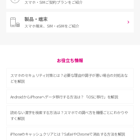
スマホ・SIM
ご契約プランをご紹介
製品・端末
スマホ端末、
SIM・eSIMをご紹介
お役立ち情報
スマホのセキュリティ対策とは？必要な理由や調子が悪い場合の対処法な
どを解説
AndroidからiPhoneへデータ移行する方法は？「iOSに移行」を解説
読めない漢字を検索する方法は？スマホでの調べ方を機種ごとにわかりや
すく解説
iPhoneのキャッシュクリアとは？SafariやChromeで消去する方法を解説