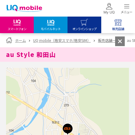
スマートフォン
モバイルネット
オンラインショップ
販売店舗
my UQ WiMAX
UQ mobile
UQ mobile
ホーム
UQ mobile（格安スマホ/格安SIM）
販売店舗一覧
au 
UQ WiMAX ご契約の方
オンラインショップ
販売店舗
au Style 和田山
My UQ mobile
UQ WiMAX
UQ WiMAX
UQ mobile ご契約の方
オンラインショップ
販売店舗
UQ mobile
データチャージサイト