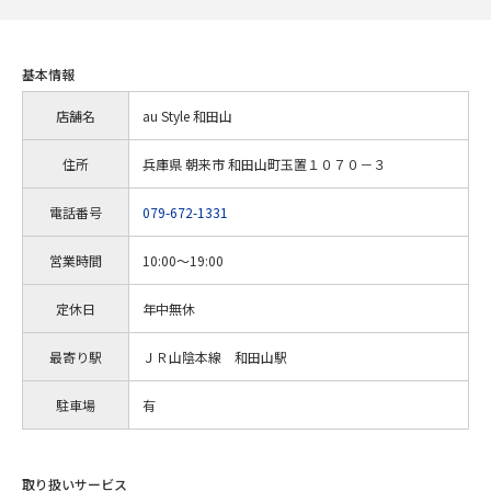
基本情報
店舗名
au Style 和田山
住所
兵庫県 朝来市 和田山町玉置１０７０－３
電話番号
079-672-1331
営業時間
10:00～19:00
定休日
年中無休
最寄り駅
ＪＲ山陰本線 和田山駅
駐車場
有
取り扱いサービス