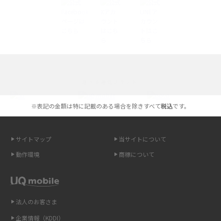
やすく解説
スマホが高い理由は？購入費用を抑える方法や端末を選ぶ時の注意点を解
説！
Androidスマホとは？特徴やメリット・デメリット、おススメ機種を紹介
選べる通信ブランド
高校生にスマホ制限は必要？所持率やメリット・デメリットを詳しく紹介
※表記の金額は特に記載のある場合を除きすべて
税込
です。
スマホのネット通信速度が遅い原因は？すぐできる対処法や見直すポイン
トを解説
サイトマップ
当サイトについて
スマホや携帯端末の通信速度制限とは？回避のコツや解除のタイミング・
動作環境
商標について
方法を解説
LINEの引き継ぎ方法は？対象データや事前準備・条件・注意点などを解説
法人のお客さま
LINEの通知がこない時の原因と対処法9選！設定の確認手順も解説
企業情報（KDDI）