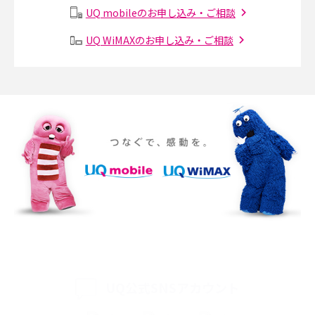
UQ mobileのお申し込み・ご相談
Instagram（インスタグラム）でスクショするとバレる？バレるケースや撮
り方も解説
UQ WiMAXのお申し込み・ご相談
SMSとは？料金やできること、注意点や届かない時の対処法を解説
Discord（ディスコード）とは？使い方や用語の意味、便利な機能を解説
iPhone 16eとiPhone SE（第3世代）の違いは？サイズやスペックを比較し
て解説
iPhone 16eとiPhone 14を徹底比較！スペック・機能の違いをわかりやすく
紹介
iPhone 16シリーズのモデルを比較！価格・サイズ・カメラ性能の違いを徹
底解説
iPhone 16とiPhone 15の違いは？カメラ・スペック・機能を徹底比較
UQ公式SNSアカウント
iPhoneの機種変更のやり方は？事前準備・手順やデータ移行方法をわかり