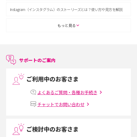
Instagram（インスタグラム）のストーリーズとは？使い方や見方を解説
ASMRとは？初心者向けの代表ジャンルや楽しみ方を解説
もっと見る
スマホのアラーム設定方法を解説！鳴らない原因と対処法、便利機能も紹
介
サポートのご案内
LINEで友だちを削除する方法は？方法ごとの影響や復活・復元する方法も
解説
ご利用中のお客さま
プリペイドSIMとは？種類やメリット・デメリット、利用までの流れを解説
よくあるご質問・各種お手続き
MNOとは？MVNOやMVNEとの違いやメリット・デメリットを解説
チャットでお問い合わせ
VPN接続とは？仕組みや必要性、メリット・デメリット、接続方法を解説
ご検討中のお客さま
Threads（スレッズ）とは？主な機能や登録方法、投稿の仕方を解説