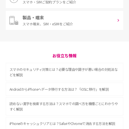
スマホ・SIM
ご契約プランをご紹介
製品・端末
スマホ端末、
SIM・eSIMをご紹介
お役立ち情報
スマホのセキュリティ対策とは？必要な理由や調子が悪い場合の対処法な
どを解説
AndroidからiPhoneへデータ移行する方法は？「iOSに移行」を解説
読めない漢字を検索する方法は？スマホでの調べ方を機種ごとにわかりや
すく解説
iPhoneのキャッシュクリアとは？SafariやChromeで消去する方法を解説