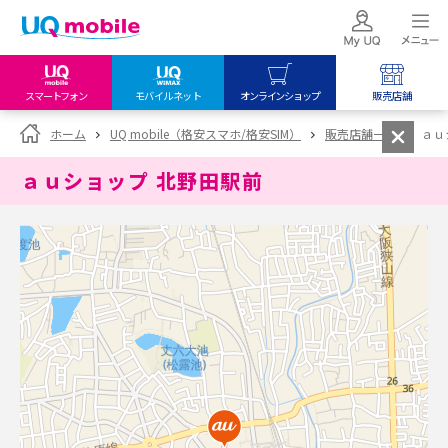
スマートフォン
モバイルネット
オンラインショップ
販売店舗
my UQ WiMAX
UQ mobile
UQ mobile
ホーム
UQ mobile（格安スマホ/格安SIM）
販売店舗一覧
ａｕ
UQ WiMAX ご契約の方
オンラインショップ
販売店舗
ａｕショップ 北野田駅前
My UQ mobile
UQ WiMAX
UQ WiMAX
UQ mobile ご契約の方
オンラインショップ
販売店舗
UQ mobile
データチャージサイト