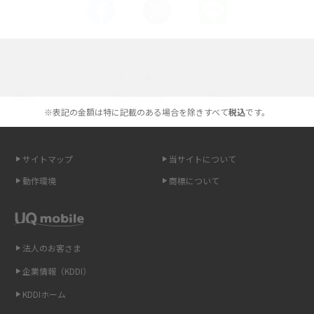
やすく解説
スマホが高い理由は？購入費用を抑える方法や端末を選ぶ時の注意点を解
説！
選べる通信ブランド
Androidスマホとは？特徴やメリット・デメリット、おススメ機種を紹介
※表記の金額は特に記載のある場合を除きすべて
税込
です。
高校生にスマホ制限は必要？所持率やメリット・デメリットを詳しく紹介
サイトマップ
当サイトについて
スマホのネット通信速度が遅い原因は？すぐできる対処法や見直すポイン
トを解説
動作環境
商標について
スマホや携帯端末の通信速度制限とは？回避のコツや解除のタイミング・
方法を解説
法人のお客さま
LINEの引き継ぎ方法は？対象データや事前準備・条件・注意点などを解説
企業情報（KDDI）
KDDIホーム
LINEの通知がこない時の原因と対処法9選！設定の確認手順も解説