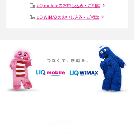
UQ mobileのお申し込み・ご相談
Instagram（インスタグラム）でスクショするとバレる？バレるケースや撮
り方も解説
UQ WiMAXのお申し込み・ご相談
SMSとは？料金やできること、注意点や届かない時の対処法を解説
Discord（ディスコード）とは？使い方や用語の意味、便利な機能を解説
iPhone 16eとiPhone SE（第3世代）の違いは？サイズやスペックを比較し
て解説
iPhone 16eとiPhone 14を徹底比較！スペック・機能の違いをわかりやすく
紹介
iPhone 16シリーズのモデルを比較！価格・サイズ・カメラ性能の違いを徹
底解説
iPhone 16とiPhone 15の違いは？カメラ・スペック・機能を徹底比較
UQ公式SNSアカウント
iPhoneの機種変更のやり方は？事前準備・手順やデータ移行方法をわかり