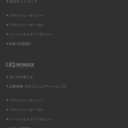
KDDIサイトマップ
非通知設定とは？184で電話をかける方法やiPhone・Androidの設定を解説
プライバシーポリシー
iCloudの使用容量を減らす9つの方法！使用状況の確認手順も紹介
プライバシーポータル
ソーシャルメディアポリシー
スマホのウィジェットとは？iPhone・Androidの設定方法やおススメを紹
介
約款•利用規約
リプライ機能とは？LINE、X（旧Twitter）、Instagram、TikTokで送る方法
を解説
インスタのDMの送り方は？便利機能の使い方や注意点をわかりやすく解説
法人のお客さま
企業情報（UQコミュニケーションズ）
Bluetooth®とは？Wi-Fiとの違いやスマホ・PCとの接続方法を解説
プライバシーポリシー
LINEで送信取り消しをする方法は？相手に知られるのか、削除との違いも
プライバシーポータル
紹介
ソーシャルメディアポリシー
「iPhoneを探す」の使い方と設定方法を紹介！ブラウザやアプリから探す