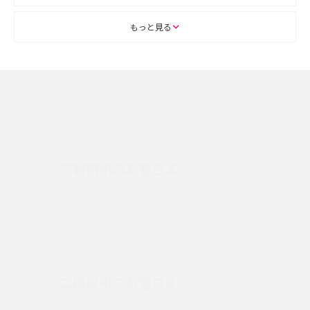
ASMRとは？初心者向けの代表ジャンルや楽しみ方を解説
もっと見る
スマホのアラーム設定方法を解説！鳴らない原因と対処法、便利機能も紹
介
LINEで友だちを削除する方法は？方法ごとの影響や復活・復元する方法も
解説
サポートのご案内
プリペイドSIMとは？種類やメリット・デメリット、利用までの流れを解説
ご利用中のお客さま
MNOとは？MVNOやMVNEとの違いやメリット・デメリットを解説
よくあるご質問・各種お手続き
チャットでお問い合わせ
VPN接続とは？仕組みや必要性、メリット・デメリット、接続方法を解説
Threads（スレッズ）とは？主な機能や登録方法、投稿の仕方を解説
ご検討中のお客さま
Instagram（インスタグラム）でスクショするとバレる？バレるケースや撮
り方も解説