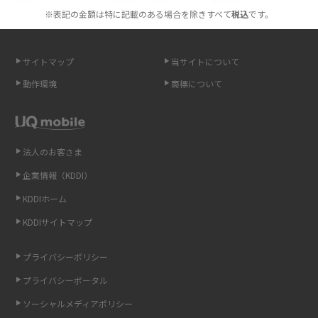
※表記の金額は特に記載のある場合を除きすべて
税込
です。
スマホが高い理由は？購入費用を抑える方法や端末を選ぶ時の注意点を解
説！
サイトマップ
当サイトについて
Androidスマホとは？特徴やメリット・デメリット、おススメ機種を紹介
動作環境
商標について
高校生にスマホ制限は必要？所持率やメリット・デメリットを詳しく紹介
スマホのネット通信速度が遅い原因は？すぐできる対処法や見直すポイン
トを解説
法人のお客さま
企業情報（KDDI）
スマホや携帯端末の通信速度制限とは？回避のコツや解除のタイミング・
KDDIホーム
方法を解説
KDDIサイトマップ
LINEの引き継ぎ方法は？対象データや事前準備・条件・注意点などを解説
プライバシーポリシー
LINEの通知がこない時の原因と対処法9選！設定の確認手順も解説
プライバシーポータル
ソーシャルメディアポリシー
非通知設定とは？184で電話をかける方法やiPhone・Androidの設定を解説