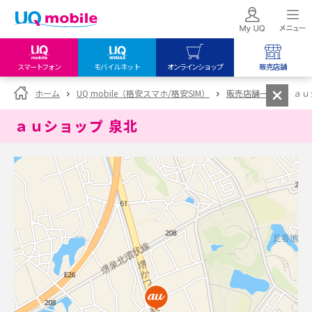
スマートフォン
モバイルネット
オンラインショップ
販売店舗
my UQ WiMAX
UQ mobile
UQ mobile
ホーム
UQ mobile（格安スマホ/格安SIM）
販売店舗一覧
ａｕ
UQ WiMAX ご契約の方
オンラインショップ
販売店舗
ａｕショップ 泉北
My UQ mobile
UQ WiMAX
UQ WiMAX
UQ mobile ご契約の方
オンラインショップ
販売店舗
UQ mobile
データチャージサイト