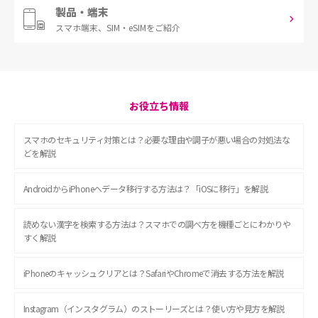
製品・端末
スマホ端末、
SIM・eSIMをご紹介
お役立ち情報
スマホのセキュリティ対策とは？必要な理由や調子が悪い場合の対処法な
どを解説
AndroidからiPhoneへデータ移行する方法は？「iOSに移行」を解説
読めない漢字を検索する方法は？スマホでの調べ方を機種ごとにわかりや
すく解説
iPhoneのキャッシュクリアとは？SafariやChromeで消去する方法を解説
Instagram（インスタグラム）のストーリーズとは？使い方や見方を解説