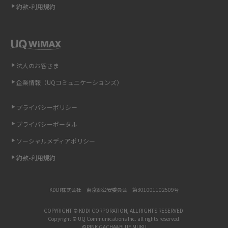
約款•利用規約
iCloudの使用容量を減らす9つの方法！使用状況の確認手順も紹介
スマホのウィジェットとは？iPhone・Androidの設定方法やおススメを紹
介
法人のお客さま
リプライ機能とは？LINE、X（旧Twitter）、Instagram、TikTokで送る方法
企業情報（UQコミュニケーションズ）
を解説
プライバシーポリシー
インスタのDMの送り方は？便利機能の使い方や注意点をわかりやすく解説
プライバシーポータル
Bluetooth®とは？Wi-Fiとの違いやスマホ・PCとの接続方法を解説
ソーシャルメディアポリシー
約款•利用規約
LINEで送信取り消しをする方法は？相手に知られるのか、削除との違いも
紹介
KDDI株式会社 東京都公安委員会 第301001102509号
「iPhoneを探す」の使い方と設定方法を紹介！ブラウザやアプリから探す
方法を詳しく解説
COPYRIGHT © KDDI CORPORATION, ALL RIGHTS RESERVED.
Copyright © UQ Communications Inc. all rights reserved.
©PINK GACHA&BLUE MUKU