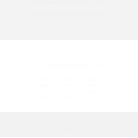
UQ mobileのお申し込み・ご相談
UQ WiMAXのお申し込み・ご相談
SMSとは？料金やできること、注意点や届かない時の対処法を解説
Discord（ディスコード）とは？使い方や用語の意味、便利な機能を解説
iPhone 16eとiPhone SE（第3世代）の違いは？サイズやスペックを比較し
て解説
UQ公式SNSアカウント
iPhone 16eとiPhone 14を徹底比較！スペック・機能の違いをわかりやすく
紹介
iPhone 16シリーズのモデルを比較！価格・サイズ・カメラ性能の違いを徹
底解説
iPhone 16とiPhone 15の違いは？カメラ・スペック・機能を徹底比較
iPhoneの機種変更のやり方は？事前準備・手順やデータ移行方法をわかり
選べる通信ブランド
やすく解説