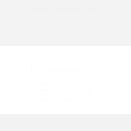
Instagram（インスタグラム）でスクショするとバレる？バレるケースや撮
り方も解説
UQ mobileのお申し込み・ご相談
UQ WiMAXのお申し込み・ご相談
SMSとは？料金やできること、注意点や届かない時の対処法を解説
Discord（ディスコード）とは？使い方や用語の意味、便利な機能を解説
iPhone 16eとiPhone SE（第3世代）の違いは？サイズやスペックを比較し
て解説
UQ公式SNSアカウント
iPhone 16eとiPhone 14を徹底比較！スペック・機能の違いをわかりやすく
紹介
iPhone 16シリーズのモデルを比較！価格・サイズ・カメラ性能の違いを徹
底解説
iPhone 16とiPhone 15の違いは？カメラ・スペック・機能を徹底比較
iPhoneの機種変更のやり方は？事前準備・手順やデータ移行方法をわかり
選べる通信ブランド