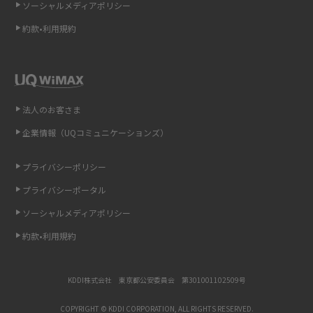
ソーシャルメディアポリシー
非通知設定とは？184で電話をかける方法やiPhone・Androidの設定を解説
約款•利用規約
iCloudの使用容量を減らす9つの方法！使用状況の確認手順も紹介
スマホのウィジェットとは？iPhone・Androidの設定方法やおススメを紹
介
法人のお客さま
リプライ機能とは？LINE、X（旧Twitter）、Instagram、TikTokで送る方法
企業情報（UQコミュニケーションズ）
を解説
プライバシーポリシー
インスタのDMの送り方は？便利機能の使い方や注意点をわかりやすく解説
プライバシーポータル
Bluetooth®とは？Wi-Fiとの違いやスマホ・PCとの接続方法を解説
ソーシャルメディアポリシー
約款•利用規約
LINEで送信取り消しをする方法は？相手に知られるのか、削除との違いも
紹介
KDDI株式会社 東京都公安委員会 第301001102509号
「iPhoneを探す」の使い方と設定方法を紹介！ブラウザやアプリから探す
方法を詳しく解説
COPYRIGHT © KDDI CORPORATION, ALL RIGHTS RESERVED.