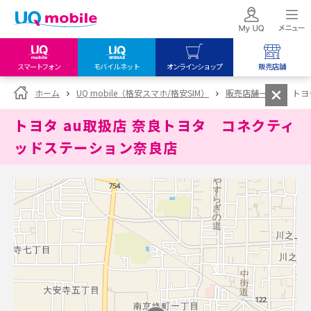
スマートフォン
モバイルネット
オンラインショップ
販売店舗
my UQ WiMAX
UQ mobile
UQ mobile
ホーム
UQ mobile（格安スマホ/格安SIM）
販売店舗一覧
トヨ
UQ WiMAX ご契約の方
オンラインショップ
販売店舗
トヨタ au取扱店 奈良トヨタ コネクティ
My UQ mobile
UQ WiMAX
UQ WiMAX
ッドステーション奈良店
UQ mobile ご契約の方
オンラインショップ
販売店舗
UQ mobile
データチャージサイト