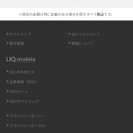
やすく解説
※表記の金額は特に記載のある場合を除きすべて
税込
です。
スマホが高い理由は？購入費用を抑える方法や端末を選ぶ時の注意点を解
説！
サイトマップ
当サイトについて
Androidスマホとは？特徴やメリット・デメリット、おススメ機種を紹介
動作環境
商標について
高校生にスマホ制限は必要？所持率やメリット・デメリットを詳しく紹介
スマホのネット通信速度が遅い原因は？すぐできる対処法や見直すポイン
トを解説
法人のお客さま
企業情報（KDDI）
スマホや携帯端末の通信速度制限とは？回避のコツや解除のタイミング・
KDDIホーム
方法を解説
KDDIサイトマップ
LINEの引き継ぎ方法は？対象データや事前準備・条件・注意点などを解説
プライバシーポリシー
LINEの通知がこない時の原因と対処法9選！設定の確認手順も解説
プライバシーポータル