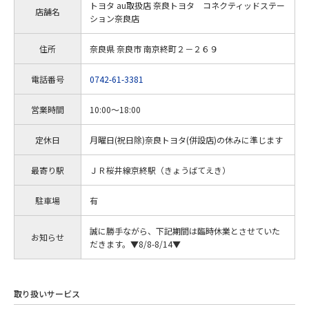
トヨタ au取扱店 奈良トヨタ コネクティッドステー
店舗名
ション奈良店
住所
奈良県 奈良市 南京終町２－２６９
電話番号
0742-61-3381
営業時間
10:00～18:00
定休日
月曜日(祝日除)奈良トヨタ(併設店)の休みに準じます
最寄り駅
ＪＲ桜井線京終駅（きょうばてえき）
駐車場
有
誠に勝手ながら、下記期間は臨時休業とさせていた
お知らせ
だきます。▼8/8-8/14▼
取り扱いサービス