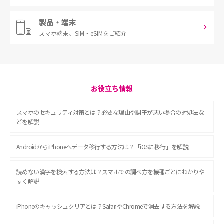
製品・端末
スマホ端末、
SIM・eSIMをご紹介
お役立ち情報
スマホのセキュリティ対策とは？必要な理由や調子が悪い場合の対処法な
どを解説
AndroidからiPhoneへデータ移行する方法は？「iOSに移行」を解説
読めない漢字を検索する方法は？スマホでの調べ方を機種ごとにわかりや
すく解説
iPhoneのキャッシュクリアとは？SafariやChromeで消去する方法を解説