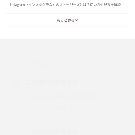
Instagram（インスタグラム）のストーリーズとは？使い方や見方を解説
ASMRとは？初心者向けの代表ジャンルや楽しみ方を解説
もっと見る
スマホのアラーム設定方法を解説！鳴らない原因と対処法、便利機能も紹
介
LINEで友だちを削除する方法は？方法ごとの影響や復活・復元する方法も
解説
サポートのご案内
プリペイドSIMとは？種類やメリット・デメリット、利用までの流れを解説
ご利用中のお客さま
MNOとは？MVNOやMVNEとの違いやメリット・デメリットを解説
よくあるご質問・各種お手続き
チャットでお問い合わせ
VPN接続とは？仕組みや必要性、メリット・デメリット、接続方法を解説
Threads（スレッズ）とは？主な機能や登録方法、投稿の仕方を解説
ご検討中のお客さま