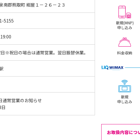
 泉南郡熊取町 紺屋１－２６－２３
1-5155
新規(MNP)
申し込み
19:00
曜日※祝日の場合は通常営業。翌日振替休業。
料金収納
駅
新規
日通常営業のお知らせ
申し込み
13日
お取扱内容につ