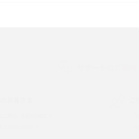
較して解説
ク・機能の違いをわかりやすく紹介
15の違いは？カメラ・スペ
iPhoneの機種変更のやり方は？事前準備・手
順やデータ移行方法をわかりやすく解説
徴やメリット・デメリ
高校生にスマホ制限は必要？所持率やメリッ
ト・デメリットを詳しく紹介
サポートのご案内
度制限とは？回避の
LINEの引き継ぎ方法は？対象データや事前準
方法を解説
備・条件・注意点などを解説
中のお客さま
ご
電話をかける方法や
iCloudの使用容量を減らす9つの方法！使用状
を解説
況の確認手順も紹介
るご質問・各種お手続き
（旧Twitter）、
インスタのDMの送り方は？便利機能の使い方
トでお問い合わせ
送る方法を解説
や注意点をわかりやすく解説