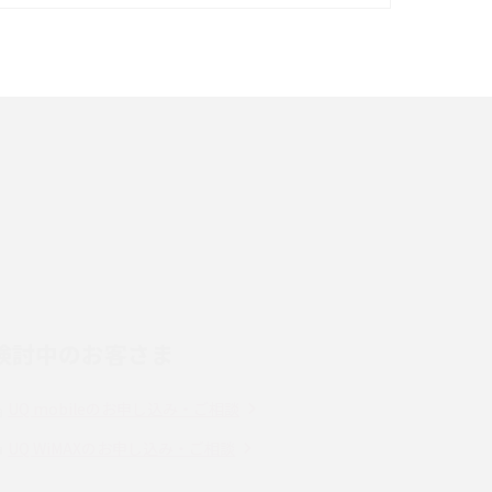
イズ・カメラ性能の違いを徹底解説
スマホが高い理由は？購入費用を抑える方法や
端末を選ぶ時の注意点を解説！
スマホのネット通信速度が遅い原因は？すぐで
きる対処法や見直すポイントを解説
LINEの通知がこない時の原因と対処法9選！設
定の確認手順も解説
検討中のお客さま
スマホのウィジェットとは？iPhone・Android
の設定方法やおススメを紹介
UQ mobileのお申し込み・ご相談
Bluetooth®とは？Wi-Fiとの違いやスマホ・PC
UQ WiMAXのお申し込み・ご相談
との接続方法を解説