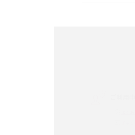
は？サイズやスペックを比
iPhone 16とiPhone 
ック・機能を徹底比較
Androidスマホとは？特
ット、おススメ機種を紹介
スマホや携帯端末の通信速
コツや解除のタイミング・
ご利用
非通知設定とは？184で
iPhone・Androidの設定
よくあ
リプライ機能とは？LINE、X
チャッ
Instagram、TikTokで