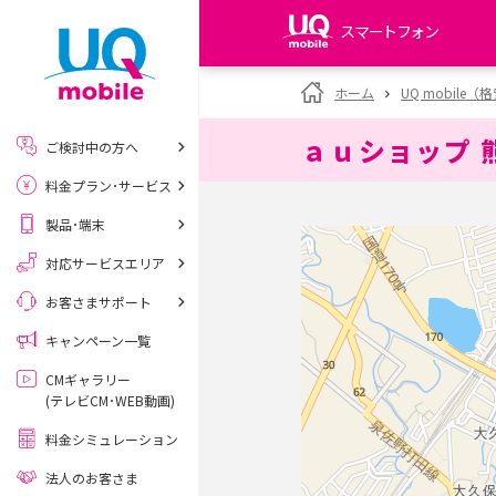
スマートフォン
my UQ WiMAX
ホーム
UQ mobile
UQ WiMAX ご契約の方
ａｕショップ 
ご検討中の方へ
My UQ mobile
料金プラン･サービス
UQ mobile ご契約の方
製品･端末
UQ mobile
データチャージサイト
対応サービスエリア
お客さまサポート
キャンペーン一覧
CMギャラリー
(テレビCM･WEB動画)
料金シミュレーション
法人のお客さま