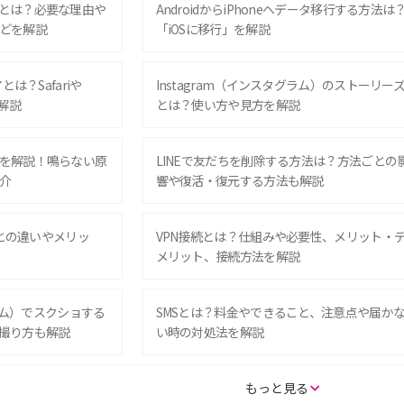
とは？必要な理由や
AndroidからiPhoneへデータ移行する方法は
どを解説
「iOSに移行」を解説
は？Safariや
Instagram（インスタグラム）のストーリー
解説
とは？使い方や見方を解説
を解説！鳴らない原
LINEで友だちを削除する方法は？方法ごとの
介
響や復活・復元する方法も解説
Eとの違いやメリッ
VPN接続とは？仕組みや必要性、メリット・
メリット、接続方法を解説
グラム）でスクショする
SMSとは？料金やできること、注意点や届か
撮り方も解説
い時の対処法を解説
SE（第3世代）の違い
iPhone 16eとiPhone 14を徹底比較！スペッ
もっと見る