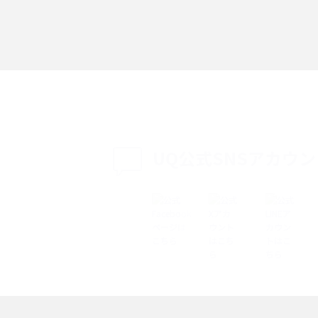
「iPhoneを探す」の使い方と設定方法を紹
る方法は？相手に知ら
介！ブラウザやアプリから探す方法を詳しく
紹介
説
設定・変更方法を解
着信拒否とは？設定方法やブロックした番号
も紹介
確認方法を解説
UQ公式SNSアカウ
ップ設定方法や空き容量
ASMRとは？意味や動画の種類、楽しみ方を紹
介
介
の特典は？料金プランやメ
スマホの位置情報機能とは？有効にした場合
法を解説
メリットや注意点などを解説
ク方法・解除に向け
インスタグラムとは？登録や投稿の方法、基
機能をわかりやすく解説