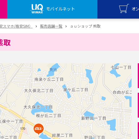
モバイルネット
オ
UQ mo
（格安スマホ/格安SIM）
販売店舗一覧
ａｕショップ 熊取
オンライ
熊取
UQ Wi
オンライ