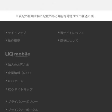
選べる通信ブランド
やすく解説
※表記の金額は特に記載のある場合を除きすべて
税込
です。
スマホが高い理由は？購入費用を抑える方法や端末を選ぶ時の注意点を解
説！
サイトマップ
当サイトについて
Androidスマホとは？特徴やメリット・デメリット、おススメ機種を紹介
動作環境
商標について
高校生にスマホ制限は必要？所持率やメリット・デメリットを詳しく紹介
スマホのネット通信速度が遅い原因は？すぐできる対処法や見直すポイン
トを解説
法人のお客さま
企業情報（KDDI）
スマホや携帯端末の通信速度制限とは？回避のコツや解除のタイミング・
KDDIホーム
方法を解説
KDDIサイトマップ
LINEの引き継ぎ方法は？対象データや事前準備・条件・注意点などを解説
プライバシーポリシー
LINEの通知がこない時の原因と対処法9選！設定の確認手順も解説
プライバシーポータル