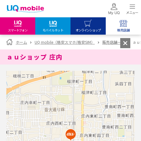
スマートフォン
モバイルネット
オンラインショップ
販売店舗
my UQ WiMAX
UQ mobile
UQ mobile
ホーム
UQ mobile（格安スマホ/格安SIM）
販売店舗一覧
ａｕ
UQ WiMAX ご契約の方
オンラインショップ
販売店舗
ａｕショップ 庄内
My UQ mobile
UQ WiMAX
UQ WiMAX
UQ mobile ご契約の方
オンラインショップ
販売店舗
UQ mobile
データチャージサイト