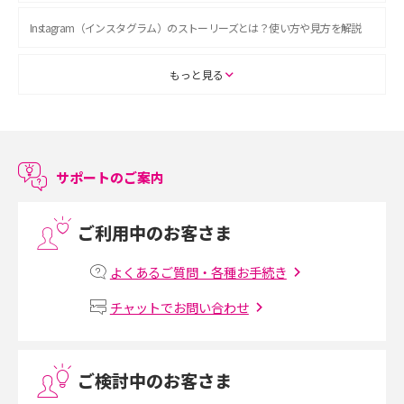
Instagram（インスタグラム）のストーリーズとは？使い方や見方を解説
ASMRとは？初心者向けの代表ジャンルや楽しみ方を解説
もっと見る
スマホのアラーム設定方法を解説！鳴らない原因と対処法、便利機能も紹
介
サポートのご案内
LINEで友だちを削除する方法は？方法ごとの影響や復活・復元する方法も
解説
ご利用中のお客さま
プリペイドSIMとは？種類やメリット・デメリット、利用までの流れを解説
よくあるご質問・各種お手続き
MNOとは？MVNOやMVNEとの違いやメリット・デメリットを解説
チャットでお問い合わせ
VPN接続とは？仕組みや必要性、メリット・デメリット、接続方法を解説
ご検討中のお客さま
Threads（スレッズ）とは？主な機能や登録方法、投稿の仕方を解説