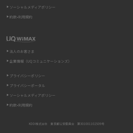
ソーシャルメディアポリシー
非通知設定とは？184で電話をかける方法やiPhone・Androidの設定を解説
約款•利用規約
iCloudの使用容量を減らす9つの方法！使用状況の確認手順も紹介
スマホのウィジェットとは？iPhone・Androidの設定方法やおススメを紹
介
法人のお客さま
リプライ機能とは？LINE、X（旧Twitter）、Instagram、TikTokで送る方法
企業情報（UQコミュニケーションズ）
を解説
プライバシーポリシー
インスタのDMの送り方は？便利機能の使い方や注意点をわかりやすく解説
プライバシーポータル
Bluetooth®とは？Wi-Fiとの違いやスマホ・PCとの接続方法を解説
ソーシャルメディアポリシー
約款•利用規約
LINEで送信取り消しをする方法は？相手に知られるのか、削除との違いも
紹介
KDDI株式会社 東京都公安委員会 第301001102509号
「iPhoneを探す」の使い方と設定方法を紹介！ブラウザやアプリから探す