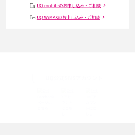
UQ mobileのお申し込み・ご相談
Instagram（インスタグラム）でスクショするとバレる？バレるケースや撮
り方も解説
UQ WiMAXのお申し込み・ご相談
SMSとは？料金やできること、注意点や届かない時の対処法を解説
Discord（ディスコード）とは？使い方や用語の意味、便利な機能を解説
iPhone 16eとiPhone SE（第3世代）の違いは？サイズやスペックを比較し
て解説
UQ公式SNSアカウント
iPhone 16eとiPhone 14を徹底比較！スペック・機能の違いをわかりやすく
紹介
iPhone 16シリーズのモデルを比較！価格・サイズ・カメラ性能の違いを徹
底解説
iPhone 16とiPhone 15の違いは？カメラ・スペック・機能を徹底比較
iPhoneの機種変更のやり方は？事前準備・手順やデータ移行方法をわかり