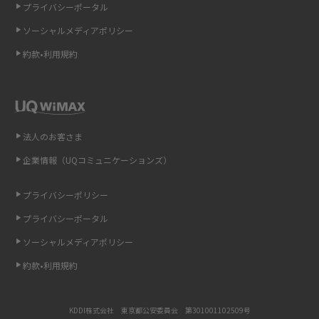
プライバシーポータル
ソーシャルメディアポリシー
非通知設定とは？184で電話をかける方法やiPhone・Androidの設定を解説
約款•利用規約
iCloudの使用容量を減らす9つの方法！使用状況の確認手順も紹介
スマホのウィジェットとは？iPhone・Androidの設定方法やおススメを紹
介
法人のお客さま
リプライ機能とは？LINE、X（旧Twitter）、Instagram、TikTokで送る方法
企業情報（UQコミュニケーションズ）
を解説
プライバシーポリシー
インスタのDMの送り方は？便利機能の使い方や注意点をわかりやすく解説
プライバシーポータル
Bluetooth®とは？Wi-Fiとの違いやスマホ・PCとの接続方法を解説
ソーシャルメディアポリシー
約款•利用規約
LINEで送信取り消しをする方法は？相手に知られるのか、削除との違いも
紹介
KDDI株式会社 東京都公安委員会 第301001102509号