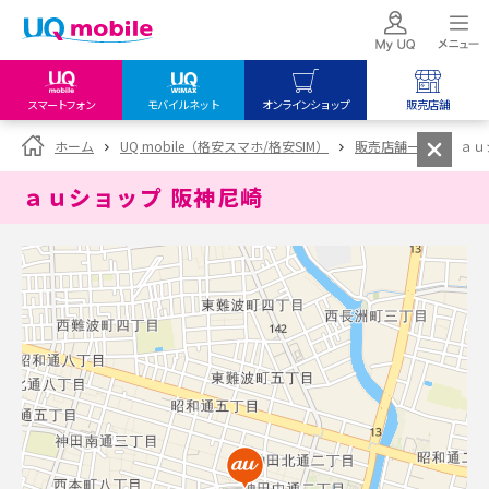
スマートフォン
モバイルネット
オンラインショップ
販売店舗
my UQ WiMAX
UQ mobile
UQ mobile
ホーム
UQ mobile（格安スマホ/格安SIM）
販売店舗一覧
ａｕ
UQ WiMAX ご契約の方
オンラインショップ
販売店舗
ａｕショップ 阪神尼崎
My UQ mobile
UQ WiMAX
UQ WiMAX
UQ mobile ご契約の方
オンラインショップ
販売店舗
UQ mobile
データチャージサイト