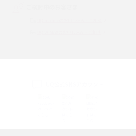
ご検討中のお客さま
Instagram（インスタグラム）でスクショするとバレる？バレるケースや撮
り方も解説
UQ mobileのお申し込み・ご相談
UQ WiMAXのお申し込み・ご相談
SMSとは？料金やできること、注意点や届かない時の対処法を解説
Discord（ディスコード）とは？使い方や用語の意味、便利な機能を解説
iPhone 16eとiPhone SE（第3世代）の違いは？サイズやスペックを比較し
て解説
UQ公式SNSアカウント
iPhone 16eとiPhone 14を徹底比較！スペック・機能の違いをわかりやすく
紹介
iPhone 16シリーズのモデルを比較！価格・サイズ・カメラ性能の違いを徹
底解説
iPhone 16とiPhone 15の違いは？カメラ・スペック・機能を徹底比較