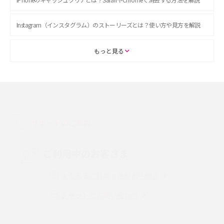
Instagram（インスタグラム）のストーリーズとは？使い方や見方を解説
ASMRとは？初心者向けの代表ジャンルや楽しみ方を解説
もっと見る
スマホのアラーム設定方法を解説！鳴らない原因と対処法、便利機能も紹
介
LINEで友だちを削除する方法は？方法ごとの影響や復活・復元する方法も
解説
サポートのご案内
プリペイドSIMとは？種類やメリット・デメリット、利用までの流れを解説
ご利用中のお客さま
MNOとは？MVNOやMVNEとの違いやメリット・デメリットを解説
よくあるご質問・各種お手続き
チャットでお問い合わせ
VPN接続とは？仕組みや必要性、メリット・デメリット、接続方法を解説
Threads（スレッズ）とは？主な機能や登録方法、投稿の仕方を解説