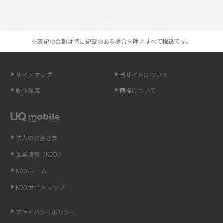
iPhoneの機種変更のやり方は？事前準備・手順やデータ移行方法をわかり
選べる通信ブランド
やすく解説
※表記の金額は特に記載のある場合を除きすべて
税込
です。
スマホが高い理由は？購入費用を抑える方法や端末を選ぶ時の注意点を解
説！
サイトマップ
当サイトについて
Androidスマホとは？特徴やメリット・デメリット、おススメ機種を紹介
動作環境
商標について
高校生にスマホ制限は必要？所持率やメリット・デメリットを詳しく紹介
スマホのネット通信速度が遅い原因は？すぐできる対処法や見直すポイン
トを解説
法人のお客さま
企業情報（KDDI）
スマホや携帯端末の通信速度制限とは？回避のコツや解除のタイミング・
KDDIホーム
方法を解説
KDDIサイトマップ
LINEの引き継ぎ方法は？対象データや事前準備・条件・注意点などを解説
プライバシーポリシー
LINEの通知がこない時の原因と対処法9選！設定の確認手順も解説