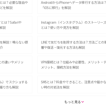
とは？必要な理由や
AndroidからiPhoneへデータ移行する方法は
どを解説
「iOSに移行」を解説
は？Safariや
Instagram（インスタグラム）のストーリー
解説
とは？使い方や見方を解説
を解説！鳴らない原
LINEで友だちを削除する方法は？方法ごとの
介
響や復活・復元する方法も解説
Eとの違いやメリッ
VPN接続とは？仕組みや必要性、メリット・
メリット、接続方法を解説
グラム）でスクショする
SMSとは？料金やできること、注意点や届か
撮り方も解説
い時の対処法を解説
SE（第3世代）の違い
iPhone 16eとiPhone 14を徹底比較！スペッ
もっと見る