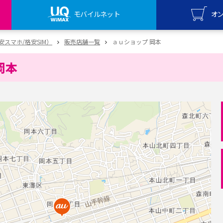
モバイルネット
オ
UQ mo
（格安スマホ/格安SIM）
販売店舗一覧
ａｕショップ 岡本
オンライ
岡本
UQ Wi
オンライ