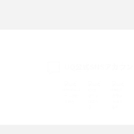
「iPhoneを探す」の使い方と設定方法を紹
る方法は？相手に知ら
介！ブラウザやアプリから探す方法を詳しく
紹介
説
設定・変更方法を解
着信拒否とは？設定方法やブロックした番号
も紹介
確認方法を解説
UQ公式SNSアカウ
ップ設定方法や空き容量
ASMRとは？意味や動画の種類、楽しみ方を紹
介
介
の特典は？料金プランやメ
スマホの位置情報機能とは？有効にした場合
法を解説
メリットや注意点などを解説
ク方法・解除に向け
インスタグラムとは？登録や投稿の方法、基
機能をわかりやすく解説