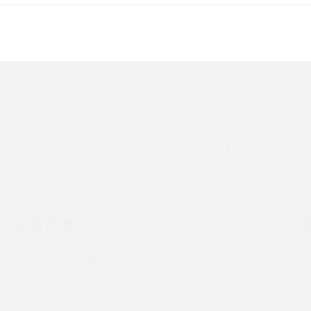
較して解説
ク・機能の違いをわかりやすく紹介
15の違いは？カメラ・スペ
iPhoneの機種変更のやり方は？事前準備・手
順やデータ移行方法をわかりやすく解説
徴やメリット・デメリ
高校生にスマホ制限は必要？所持率やメリッ
ト・デメリットを詳しく紹介
サポートのご案内
度制限とは？回避の
LINEの引き継ぎ方法は？対象データや事前準
方法を解説
備・条件・注意点などを解説
中のお客さま
ご
電話をかける方法や
iCloudの使用容量を減らす9つの方法！使用状
を解説
況の確認手順も紹介
るご質問・各種お手続き
（旧Twitter）、
インスタのDMの送り方は？便利機能の使い方
トでお問い合わせ
送る方法を解説
や注意点をわかりやすく解説