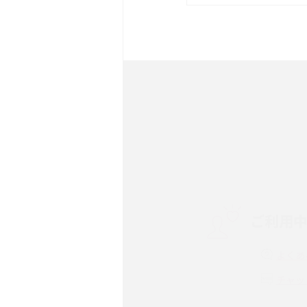
は？サイズやスペックを比
iPhone 16とiPhone 
ック・機能を徹底比較
Androidスマホとは？特
ット、おススメ機種を紹介
スマホや携帯端末の通信速
コツや解除のタイミング・
ご利用
非通知設定とは？184で
iPhone・Androidの設定
よくあ
リプライ機能とは？LINE、X
チャッ
Instagram、TikTokで