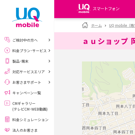
スマートフォン
my UQ WiMAX
ホーム
UQ mobile
UQ WiMAX ご契約の方
ａｕショップ 
ご検討中の方へ
My UQ mobile
料金プラン･サービス
UQ mobile ご契約の方
製品･端末
UQ mobile
データチャージサイト
対応サービスエリア
お客さまサポート
キャンペーン一覧
CMギャラリー
(テレビCM･WEB動画)
料金シミュレーション
法人のお客さま