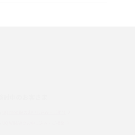
イズ・カメラ性能の違いを徹底解説
スマホが高い理由は？購入費用を抑える方法や
端末を選ぶ時の注意点を解説！
スマホのネット通信速度が遅い原因は？すぐで
きる対処法や見直すポイントを解説
LINEの通知がこない時の原因と対処法9選！設
定の確認手順も解説
検討中のお客さま
スマホのウィジェットとは？iPhone・Android
の設定方法やおススメを紹介
UQ mobileのお申し込み・ご相談
Bluetooth®とは？Wi-Fiとの違いやスマホ・PC
UQ WiMAXのお申し込み・ご相談
との接続方法を解説