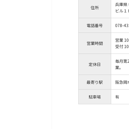
兵庫県
住所
ビル１
電話番号
078-43
営業 10
営業時間
受付 10
毎月第
定休日
業。
最寄り駅
阪急岡
駐車場
有