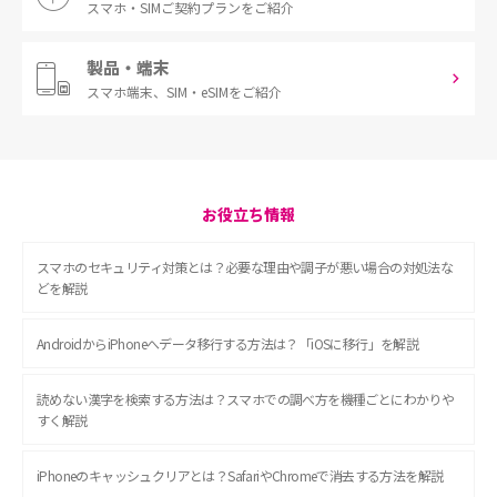
スマホ・SIM
ご契約プランをご紹介
製品・端末
スマホ端末、
SIM・eSIMをご紹介
お役立ち情報
スマホのセキュリティ対策とは？必要な理由や調子が悪い場合の対処法な
どを解説
AndroidからiPhoneへデータ移行する方法は？「iOSに移行」を解説
読めない漢字を検索する方法は？スマホでの調べ方を機種ごとにわかりや
すく解説
iPhoneのキャッシュクリアとは？SafariやChromeで消去する方法を解説