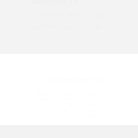
ご検討中のお客さま
Instagram（インスタグラム）でスクショするとバレる？バレるケースや撮
り方も解説
UQ mobileのお申し込み・ご相談
UQ WiMAXのお申し込み・ご相談
SMSとは？料金やできること、注意点や届かない時の対処法を解説
Discord（ディスコード）とは？使い方や用語の意味、便利な機能を解説
iPhone 16eとiPhone SE（第3世代）の違いは？サイズやスペックを比較し
て解説
UQ公式SNSアカウント
iPhone 16eとiPhone 14を徹底比較！スペック・機能の違いをわかりやすく
紹介
iPhone 16シリーズのモデルを比較！価格・サイズ・カメラ性能の違いを徹
底解説
iPhone 16とiPhone 15の違いは？カメラ・スペック・機能を徹底比較
iPhoneの機種変更のやり方は？事前準備・手順やデータ移行方法をわかり