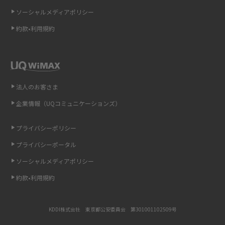
ソーシャルメディアポリシー
非通知設定とは？184で電話をかける方法やiPhone・Androidの設定を解説
約款•利用規約
iCloudの使用容量を減らす9つの方法！使用状況の確認手順も紹介
スマホのウィジェットとは？iPhone・Androidの設定方法やおススメを紹
介
法人のお客さま
リプライ機能とは？LINE、X（旧Twitter）、Instagram、TikTokで送る方法
企業情報（UQコミュニケーションズ）
を解説
プライバシーポリシー
インスタのDMの送り方は？便利機能の使い方や注意点をわかりやすく解説
プライバシーポータル
Bluetooth®とは？Wi-Fiとの違いやスマホ・PCとの接続方法を解説
ソーシャルメディアポリシー
約款•利用規約
LINEで送信取り消しをする方法は？相手に知られるのか、削除との違いも
紹介
KDDI株式会社 東京都公安委員会 第301001102509号
「iPhoneを探す」の使い方と設定方法を紹介！ブラウザやアプリから探す