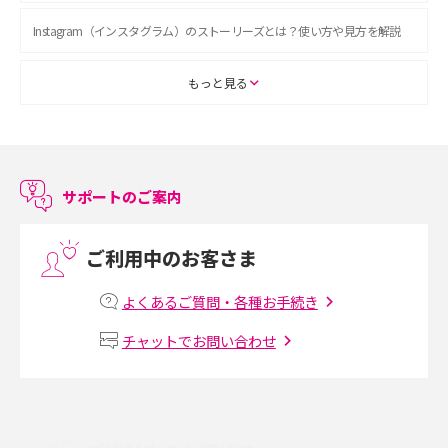
Instagram（インスタグラム）のストーリーズとは？使い方や見方を解説
ASMRとは？初心者向けの代表ジャンルや楽しみ方を解説
もっと見る
スマホのアラーム設定方法を解説！鳴らない原因と対処法、便利機能も紹
介
サポートのご案内
LINEで友だちを削除する方法は？方法ごとの影響や復活・復元する方法も
解説
ご利用中のお客さま
プリペイドSIMとは？種類やメリット・デメリット、利用までの流れを解説
よくあるご質問・各種お手続き
MNOとは？MVNOやMVNEとの違いやメリット・デメリットを解説
チャットでお問い合わせ
VPN接続とは？仕組みや必要性、メリット・デメリット、接続方法を解説
Threads（スレッズ）とは？主な機能や登録方法、投稿の仕方を解説