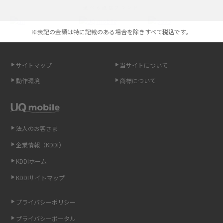
選べる通信ブランド
やすく解説
※表記の金額は特に記載のある場合を除きすべて
税込
です。
スマホが高い理由は？購入費用を抑える方法や端末を選ぶ時の注意点を解
説！
サイトマップ
当サイトについて
Androidスマホとは？特徴やメリット・デメリット、おススメ機種を紹介
動作環境
商標について
高校生にスマホ制限は必要？所持率やメリット・デメリットを詳しく紹介
スマホのネット通信速度が遅い原因は？すぐできる対処法や見直すポイン
トを解説
法人のお客さま
企業情報（KDDI）
スマホや携帯端末の通信速度制限とは？回避のコツや解除のタイミング・
KDDIホーム
方法を解説
KDDIサイトマップ
LINEの引き継ぎ方法は？対象データや事前準備・条件・注意点などを解説
プライバシーポリシー
LINEの通知がこない時の原因と対処法9選！設定の確認手順も解説
プライバシーポータル