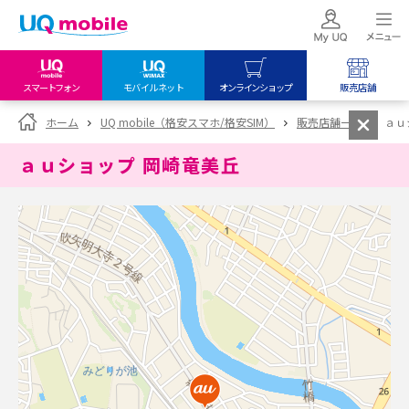
スマートフォン
モバイルネット
オンラインショップ
販売店舗
my UQ WiMAX
UQ mobile
UQ mobile
ホーム
UQ mobile（格安スマホ/格安SIM）
販売店舗一覧
ａｕ
UQ WiMAX ご契約の方
オンラインショップ
販売店舗
ａｕショップ 岡崎竜美丘
My UQ mobile
UQ WiMAX
UQ WiMAX
UQ mobile ご契約の方
オンラインショップ
販売店舗
UQ mobile
データチャージサイト