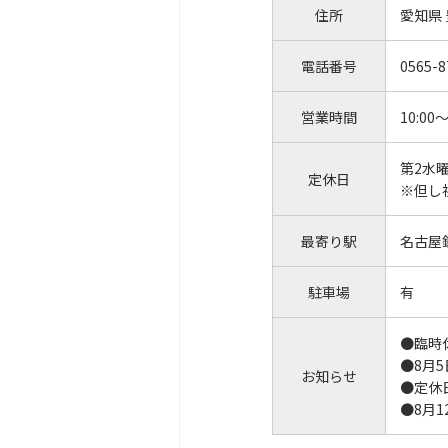
住所
愛知県 豊
電話番号
0565-8
営業時間
10:00～
第2水
定休日
※但し
最寄り駅
名古屋
駐車場
有
●臨時
●8月
お知らせ
●定休
●8月