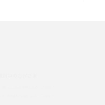
イズ・カメラ性能の違いを徹底解説
スマホが高い理由は？購入費用を抑える方法や
端末を選ぶ時の注意点を解説！
スマホのネット通信速度が遅い原因は？すぐで
きる対処法や見直すポイントを解説
LINEの通知がこない時の原因と対処法9選！設
定の確認手順も解説
検討中のお客さま
スマホのウィジェットとは？iPhone・Android
の設定方法やおススメを紹介
UQ mobileのお申し込み・ご相談
Bluetooth®とは？Wi-Fiとの違いやスマホ・PC
UQ WiMAXのお申し込み・ご相談
との接続方法を解説