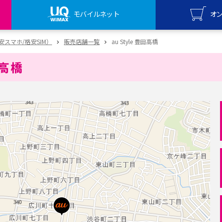
モバイルネット
オ
UQ mo
（格安スマホ/格安SIM）
販売店舗一覧
au Style 豊田高橋
オンライ
田高橋
UQ Wi
オンライ