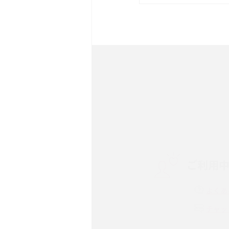
は？サイズやスペックを比
iPhone 16とiPhone 
ック・機能を徹底比較
Androidスマホとは？特
ット、おススメ機種を紹介
スマホや携帯端末の通信速
コツや解除のタイミング・
ご利用
非通知設定とは？184で
iPhone・Androidの設定
よくあ
リプライ機能とは？LINE、X
チャッ
Instagram、TikTokで