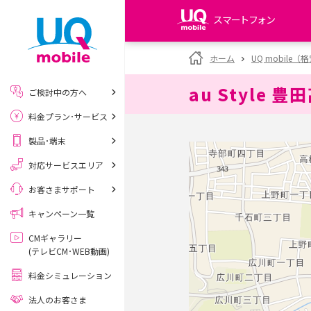
スマートフォン
my UQ WiMAX
ホーム
UQ mobile
UQ WiMAX ご契約の方
au Style 豊
ご検討中の方へ
My UQ mobile
料金プラン･サービス
UQ mobile ご契約の方
製品･端末
UQ mobile
データチャージサイト
対応サービスエリア
お客さまサポート
キャンペーン一覧
CMギャラリー
(テレビCM･WEB動画)
料金シミュレーション
法人のお客さま