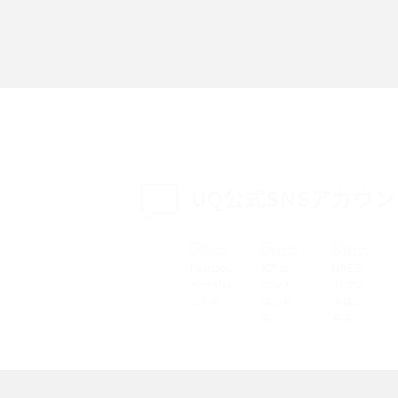
「iPhoneを探す」の使い方と設定方法を紹
る方法は？相手に知ら
介！ブラウザやアプリから探す方法を詳しく
紹介
説
設定・変更方法を解
着信拒否とは？設定方法やブロックした番号
も紹介
確認方法を解説
UQ公式SNSアカウ
ップ設定方法や空き容量
ASMRとは？意味や動画の種類、楽しみ方を紹
介
介
の特典は？料金プランやメ
スマホの位置情報機能とは？有効にした場合
法を解説
メリットや注意点などを解説
ク方法・解除に向け
インスタグラムとは？登録や投稿の方法、基
機能をわかりやすく解説