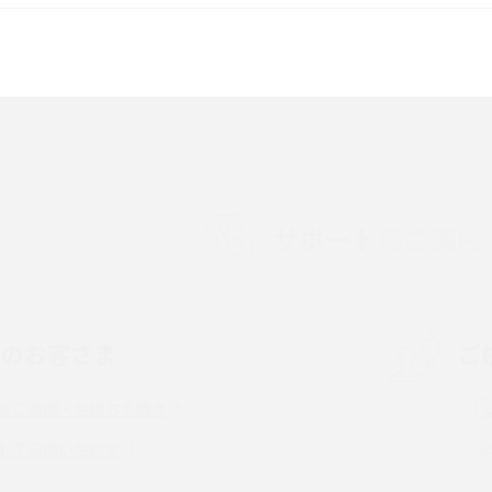
較して解説
ク・機能の違いをわかりやすく紹介
15の違いは？カメラ・スペ
iPhoneの機種変更のやり方は？事前準備・手
順やデータ移行方法をわかりやすく解説
徴やメリット・デメリ
高校生にスマホ制限は必要？所持率やメリッ
ト・デメリットを詳しく紹介
サポートのご案内
度制限とは？回避の
LINEの引き継ぎ方法は？対象データや事前準
方法を解説
備・条件・注意点などを解説
中のお客さま
ご
電話をかける方法や
iCloudの使用容量を減らす9つの方法！使用状
を解説
況の確認手順も紹介
るご質問・各種お手続き
（旧Twitter）、
インスタのDMの送り方は？便利機能の使い方
トでお問い合わせ
送る方法を解説
や注意点をわかりやすく解説