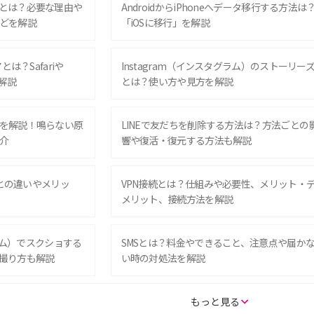
とは？必要な理由や
AndroidからiPhoneへデータ移行する方法は
どを解説
「iOSに移行」を解説
は？Safariや
Instagram（インスタグラム）のストーリー
解説
とは？使い方や見方を解説
を解説！鳴らない原
LINEで友だちを削除する方法は？方法ごとの
介
響や復活・復元する方法も解説
Eとの違いやメリッ
VPN接続とは？仕組みや必要性、メリット・
メリット、接続方法を解説
グラム）でスクショする
SMSとは？料金やできること、注意点や届か
撮り方も解説
い時の対処法を解説
SE（第3世代）の違い
iPhone 16eとiPhone 14を徹底比較！スペッ
もっと見る