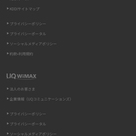
KDDIサイトマップ
LINEの引き継ぎ方法は？対象データや事前準備・条件・注意点などを解説
プライバシーポリシー
LINEの通知がこない時の原因と対処法9選！設定の確認手順も解説
プライバシーポータル
ソーシャルメディアポリシー
非通知設定とは？184で電話をかける方法やiPhone・Androidの設定を解説
約款•利用規約
iCloudの使用容量を減らす9つの方法！使用状況の確認手順も紹介
スマホのウィジェットとは？iPhone・Androidの設定方法やおススメを紹
介
法人のお客さま
リプライ機能とは？LINE、X（旧Twitter）、Instagram、TikTokで送る方法
企業情報（UQコミュニケーションズ）
を解説
プライバシーポリシー
インスタのDMの送り方は？便利機能の使い方や注意点をわかりやすく解説
プライバシーポータル
Bluetooth®とは？Wi-Fiとの違いやスマホ・PCとの接続方法を解説
ソーシャルメディアポリシー