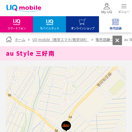
スマートフォン
モバイルネット
オンラインショップ
販売店舗
my UQ WiMAX
UQ mobile
UQ mobile
ホーム
UQ mobile（格安スマホ/格安SIM）
販売店舗一覧
au 
UQ WiMAX ご契約の方
オンラインショップ
販売店舗
au Style 三好南
My UQ mobile
UQ WiMAX
UQ WiMAX
UQ mobile ご契約の方
オンラインショップ
販売店舗
UQ mobile
データチャージサイト