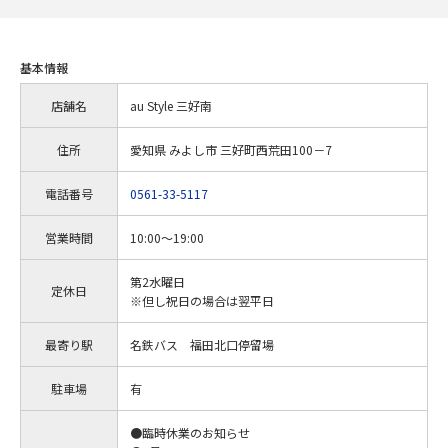
基本情報
店舗名
au Style 三好南
住所
愛知県 みよし市 三好町西荒田100－7
電話番号
0561-33-5117
営業時間
10:00～19:00
第2水曜日
定休日
※但し祝日の場合は翌平日
最寄り駅
名鉄バス 福田北口停留場
駐車場
有
●臨時休業のお知らせ