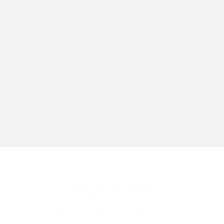
よくあるご質問・各種お手続き
チャットでお問い合わせ
VPN接続とは？仕組みや必要性、メリット・デメリット、接続方法を解説
Threads（スレッズ）とは？主な機能や登録方法、投稿の仕方を解説
ご検討中のお客さま
Instagram（インスタグラム）でスクショするとバレる？バレるケースや撮
り方も解説
UQ mobileのお申し込み・ご相談
UQ WiMAXのお申し込み・ご相談
SMSとは？料金やできること、注意点や届かない時の対処法を解説
Discord（ディスコード）とは？使い方や用語の意味、便利な機能を解説
iPhone 16eとiPhone SE（第3世代）の違いは？サイズやスペックを比較し
て解説
UQ公式SNSアカウント
iPhone 16eとiPhone 14を徹底比較！スペック・機能の違いをわかりやすく
紹介
iPhone 16シリーズのモデルを比較！価格・サイズ・カメラ性能の違いを徹