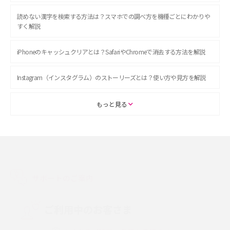
読めない漢字を検索する方法は？スマホでの調べ方を機種ごとにわかりや
すく解説
iPhoneのキャッシュクリアとは？SafariやChromeで消去する方法を解説
Instagram（インスタグラム）のストーリーズとは？使い方や見方を解説
ASMRとは？初心者向けの代表ジャンルや楽しみ方を解説
もっと見る
スマホのアラーム設定方法を解説！鳴らない原因と対処法、便利機能も紹
介
LINEで友だちを削除する方法は？方法ごとの影響や復活・復元する方法も
解説
サポートのご案内
プリペイドSIMとは？種類やメリット・デメリット、利用までの流れを解説
ご利用中のお客さま
MNOとは？MVNOやMVNEとの違いやメリット・デメリットを解説