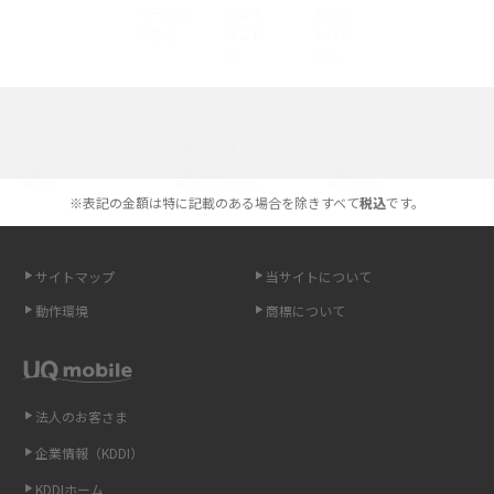
底解説
iPhone 16とiPhone 15の違いは？カメラ・スペック・機能を徹底比較
iPhoneの機種変更のやり方は？事前準備・手順やデータ移行方法をわかり
選べる通信ブランド
やすく解説
※表記の金額は特に記載のある場合を除きすべて
税込
です。
スマホが高い理由は？購入費用を抑える方法や端末を選ぶ時の注意点を解
説！
サイトマップ
当サイトについて
Androidスマホとは？特徴やメリット・デメリット、おススメ機種を紹介
動作環境
商標について
高校生にスマホ制限は必要？所持率やメリット・デメリットを詳しく紹介
スマホのネット通信速度が遅い原因は？すぐできる対処法や見直すポイン
トを解説
法人のお客さま
企業情報（KDDI）
スマホや携帯端末の通信速度制限とは？回避のコツや解除のタイミング・
KDDIホーム
方法を解説