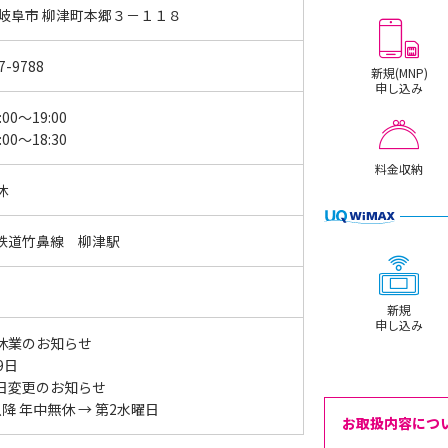
 岐阜市 柳津町本郷３－１１８
7-9788
新規(MNP)
申し込み
:00～19:00
:00～18:30
料金収納
休
鉄道竹鼻線 柳津駅
新規
申し込み
休業のお知らせ
19日
日変更のお知らせ
降 年中無休 → 第2水曜日
お取扱内容につ