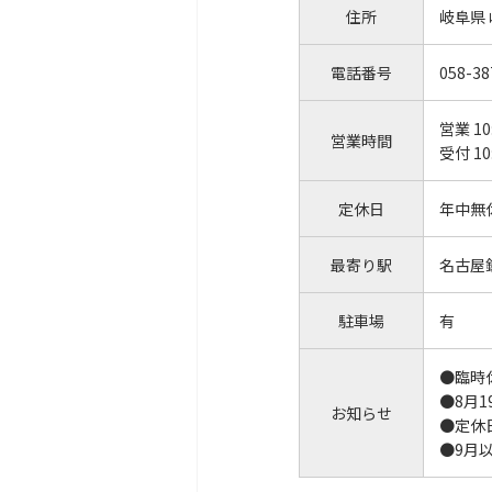
住所
岐阜県
電話番号
058-38
営業 10
営業時間
受付 10
定休日
年中無
最寄り駅
名古屋
駐車場
有
●臨時
●8月
お知らせ
●定休
●9月以