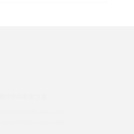
イズ・カメラ性能の違いを徹底解説
スマホが高い理由は？購入費用を抑える方法や
端末を選ぶ時の注意点を解説！
スマホのネット通信速度が遅い原因は？すぐで
きる対処法や見直すポイントを解説
LINEの通知がこない時の原因と対処法9選！設
定の確認手順も解説
検討中のお客さま
スマホのウィジェットとは？iPhone・Android
の設定方法やおススメを紹介
UQ mobileのお申し込み・ご相談
Bluetooth®とは？Wi-Fiとの違いやスマホ・PC
UQ WiMAXのお申し込み・ご相談
との接続方法を解説