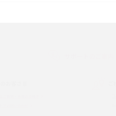
較して解説
ク・機能の違いをわかりやすく紹介
15の違いは？カメラ・スペ
iPhoneの機種変更のやり方は？事前準備・手
順やデータ移行方法をわかりやすく解説
徴やメリット・デメリ
高校生にスマホ制限は必要？所持率やメリッ
ト・デメリットを詳しく紹介
サポートのご案内
度制限とは？回避の
LINEの引き継ぎ方法は？対象データや事前準
方法を解説
備・条件・注意点などを解説
中のお客さま
ご
電話をかける方法や
iCloudの使用容量を減らす9つの方法！使用状
を解説
況の確認手順も紹介
るご質問・各種お手続き
（旧Twitter）、
インスタのDMの送り方は？便利機能の使い方
トでお問い合わせ
送る方法を解説
や注意点をわかりやすく解説