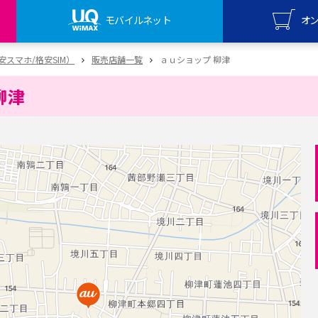
モバイルネット
オ
UQ mo
（格安スマホ/格安SIM）
販売店舗一覧
ａｕショップ 柳津
オンライ
柳津
UQ Wi
オンライ