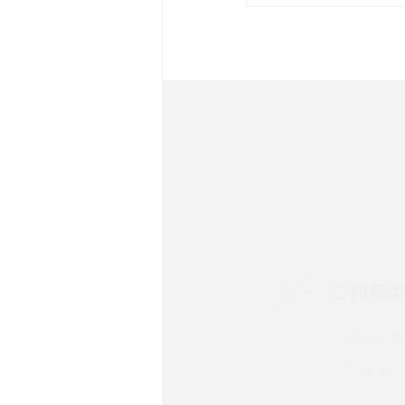
は？サイズやスペックを比
iPhone 16とiPhone 
ック・機能を徹底比較
Androidスマホとは？特
ット、おススメ機種を紹介
スマホや携帯端末の通信速
コツや解除のタイミング・
ご利用
非通知設定とは？184で
iPhone・Androidの設定
よくあ
リプライ機能とは？LINE、X
チャッ
Instagram、TikTokで