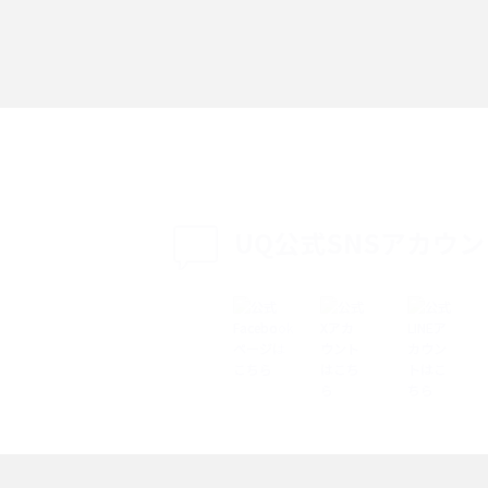
「iPhoneを探す」の使い方と設定方法を紹
る方法は？相手に知ら
介！ブラウザやアプリから探す方法を詳しく
紹介
説
設定・変更方法を解
着信拒否とは？設定方法やブロックした番号
も紹介
確認方法を解説
UQ公式SNSアカウ
ップ設定方法や空き容量
ASMRとは？意味や動画の種類、楽しみ方を紹
介
介
の特典は？料金プランやメ
スマホの位置情報機能とは？有効にした場合
法を解説
メリットや注意点などを解説
ク方法・解除に向け
インスタグラムとは？登録や投稿の方法、基
機能をわかりやすく解説