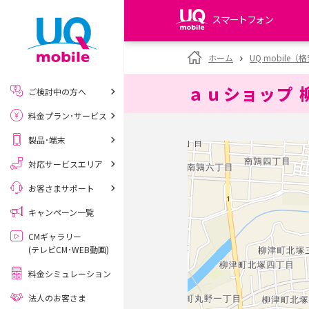
スマートフォン
my UQ WiMAX
ホーム
UQ mobile
UQ WiMAX ご契約の方
ａｕショップ 
ご検討中の方へ
My UQ mobile
料金プラン･サービス
UQ mobile ご契約の方
製品･端末
UQ mobile
データチャージサイト
対応サービスエリア
お客さまサポート
キャンペーン一覧
CMギャラリー
(テレビCM･WEB動画)
料金シミュレーション
法人のお客さま