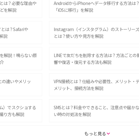
とは？必要な理由や
AndroidからiPhoneへデータ移行する方法は
どを解説
「iOSに移行」を解説
は？Safariや
Instagram（インスタグラム）のストーリー
解説
とは？使い方や見方を解説
を解説！鳴らない原
LINEで友だちを削除する方法は？方法ごとの
介
響や復活・復元する方法も解説
Eとの違いやメリッ
VPN接続とは？仕組みや必要性、メリット・
メリット、接続方法を解説
グラム）でスクショする
SMSとは？料金やできること、注意点や届か
撮り方も解説
い時の対処法を解説
SE（第3世代）の違い
iPhone 16eとiPhone 14を徹底比較！スペッ
もっと見る