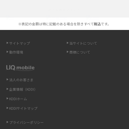
iPhoneの機種変更のやり方は？事前準備・手順やデータ移行方法をわかり
選べる通信ブランド
やすく解説
※表記の金額は特に記載のある場合を除きすべて
税込
です。
スマホが高い理由は？購入費用を抑える方法や端末を選ぶ時の注意点を解
説！
サイトマップ
当サイトについて
Androidスマホとは？特徴やメリット・デメリット、おススメ機種を紹介
動作環境
商標について
高校生にスマホ制限は必要？所持率やメリット・デメリットを詳しく紹介
スマホのネット通信速度が遅い原因は？すぐできる対処法や見直すポイン
トを解説
法人のお客さま
企業情報（KDDI）
スマホや携帯端末の通信速度制限とは？回避のコツや解除のタイミング・
KDDIホーム
方法を解説
KDDIサイトマップ
LINEの引き継ぎ方法は？対象データや事前準備・条件・注意点などを解説
プライバシーポリシー
LINEの通知がこない時の原因と対処法9選！設定の確認手順も解説