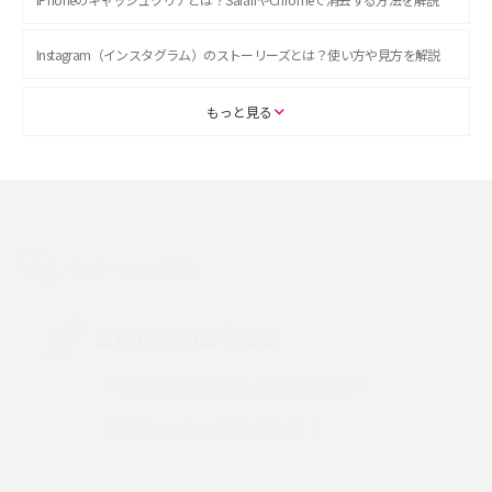
Instagram（インスタグラム）のストーリーズとは？使い方や見方を解説
ASMRとは？初心者向けの代表ジャンルや楽しみ方を解説
もっと見る
スマホのアラーム設定方法を解説！鳴らない原因と対処法、便利機能も紹
介
LINEで友だちを削除する方法は？方法ごとの影響や復活・復元する方法も
解説
サポートのご案内
プリペイドSIMとは？種類やメリット・デメリット、利用までの流れを解説
ご利用中のお客さま
MNOとは？MVNOやMVNEとの違いやメリット・デメリットを解説
よくあるご質問・各種お手続き
チャットでお問い合わせ
VPN接続とは？仕組みや必要性、メリット・デメリット、接続方法を解説
Threads（スレッズ）とは？主な機能や登録方法、投稿の仕方を解説