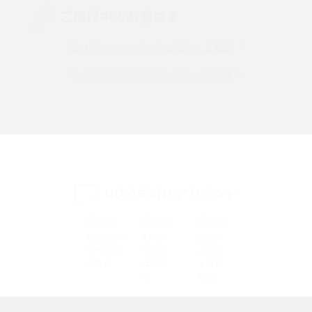
ご検討中のお客さま
Instagram（インスタグラム）でスクショするとバレる？バレるケースや撮
り方も解説
UQ mobileのお申し込み・ご相談
UQ WiMAXのお申し込み・ご相談
SMSとは？料金やできること、注意点や届かない時の対処法を解説
Discord（ディスコード）とは？使い方や用語の意味、便利な機能を解説
iPhone 16eとiPhone SE（第3世代）の違いは？サイズやスペックを比較し
て解説
UQ公式SNSアカウント
iPhone 16eとiPhone 14を徹底比較！スペック・機能の違いをわかりやすく
紹介
iPhone 16シリーズのモデルを比較！価格・サイズ・カメラ性能の違いを徹
底解説
iPhone 16とiPhone 15の違いは？カメラ・スペック・機能を徹底比較