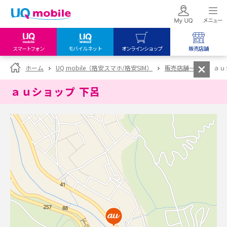
スマートフォン
モバイルネット
オンラインショップ
販売店舗
my UQ WiMAX
UQ mobile
UQ mobile
ホーム
UQ mobile（格安スマホ/格安SIM）
販売店舗一覧
ａｕ
UQ WiMAX ご契約の方
オンラインショップ
販売店舗
ａｕショップ 下呂
My UQ mobile
UQ WiMAX
UQ WiMAX
UQ mobile ご契約の方
オンラインショップ
販売店舗
UQ mobile
データチャージサイト