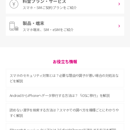
料金プラン・サービス
スマホ・SIM
ご契約プランをご紹介
製品・端末
スマホ端末、
SIM・eSIMをご紹介
お役立ち情報
スマホのセキュリティ対策とは？必要な理由や調子が悪い場合の対処法な
どを解説
AndroidからiPhoneへデータ移行する方法は？「iOSに移行」を解説
読めない漢字を検索する方法は？スマホでの調べ方を機種ごとにわかりや
すく解説
iPhoneのキャッシュクリアとは？SafariやChromeで消去する方法を解説