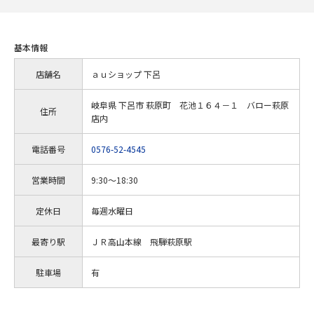
基本情報
店舗名
ａｕショップ 下呂
岐阜県 下呂市 萩原町 花池１６４－１ バロー萩原
住所
店内
電話番号
0576-52-4545
営業時間
9:30～18:30
定休日
毎週水曜日
最寄り駅
ＪＲ高山本線 飛騨萩原駅
駐車場
有