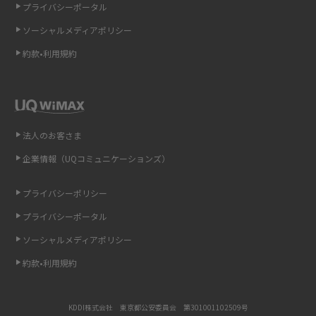
プライバシーポータル
ソーシャルメディアポリシー
非通知設定とは？184で電話をかける方法やiPhone・Androidの設定を解説
約款•利用規約
iCloudの使用容量を減らす9つの方法！使用状況の確認手順も紹介
スマホのウィジェットとは？iPhone・Androidの設定方法やおススメを紹
介
法人のお客さま
リプライ機能とは？LINE、X（旧Twitter）、Instagram、TikTokで送る方法
企業情報（UQコミュニケーションズ）
を解説
プライバシーポリシー
インスタのDMの送り方は？便利機能の使い方や注意点をわかりやすく解説
プライバシーポータル
Bluetooth®とは？Wi-Fiとの違いやスマホ・PCとの接続方法を解説
ソーシャルメディアポリシー
約款•利用規約
LINEで送信取り消しをする方法は？相手に知られるのか、削除との違いも
紹介
KDDI株式会社 東京都公安委員会 第301001102509号