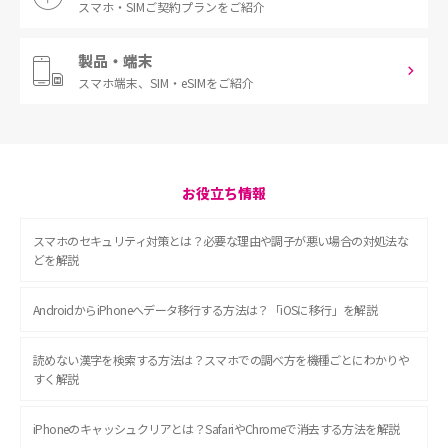
スマホ・SIM
ご契約プランをご紹介
製品・端末
スマホ端末、
SIM・eSIMをご紹介
お役立ち情報
スマホのセキュリティ対策とは？必要な理由や調子が悪い場合の対処法な
どを解説
AndroidからiPhoneへデータ移行する方法は？「iOSに移行」を解説
読めない漢字を検索する方法は？スマホでの調べ方を機種ごとにわかりや
すく解説
iPhoneのキャッシュクリアとは？SafariやChromeで消去する方法を解説