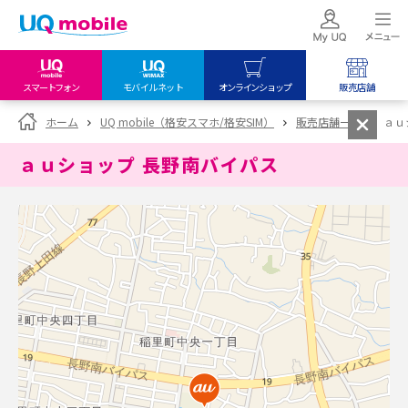
スマートフォン
モバイルネット
オンラインショップ
販売店舗
my UQ WiMAX
UQ mobile
UQ mobile
ホーム
UQ mobile（格安スマホ/格安SIM）
販売店舗一覧
ａｕ
UQ WiMAX ご契約の方
オンラインショップ
販売店舗
ａｕショップ 長野南バイパス
My UQ mobile
UQ WiMAX
UQ WiMAX
UQ mobile ご契約の方
オンラインショップ
販売店舗
UQ mobile
データチャージサイト