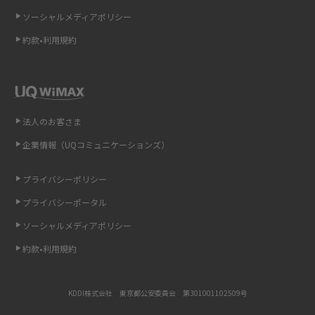
ソーシャルメディアポリシー
非通知設定とは？184で電話をかける方法やiPhone・Androidの設定を解説
約款•利用規約
iCloudの使用容量を減らす9つの方法！使用状況の確認手順も紹介
スマホのウィジェットとは？iPhone・Androidの設定方法やおススメを紹
介
法人のお客さま
リプライ機能とは？LINE、X（旧Twitter）、Instagram、TikTokで送る方法
企業情報（UQコミュニケーションズ）
を解説
プライバシーポリシー
インスタのDMの送り方は？便利機能の使い方や注意点をわかりやすく解説
プライバシーポータル
Bluetooth®とは？Wi-Fiとの違いやスマホ・PCとの接続方法を解説
ソーシャルメディアポリシー
約款•利用規約
LINEで送信取り消しをする方法は？相手に知られるのか、削除との違いも
紹介
KDDI株式会社 東京都公安委員会 第301001102509号
「iPhoneを探す」の使い方と設定方法を紹介！ブラウザやアプリから探す