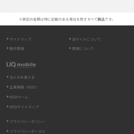
選べる通信ブランド
やすく解説
※表記の金額は特に記載のある場合を除きすべて
税込
です。
スマホが高い理由は？購入費用を抑える方法や端末を選ぶ時の注意点を解
説！
サイトマップ
当サイトについて
Androidスマホとは？特徴やメリット・デメリット、おススメ機種を紹介
動作環境
商標について
高校生にスマホ制限は必要？所持率やメリット・デメリットを詳しく紹介
スマホのネット通信速度が遅い原因は？すぐできる対処法や見直すポイン
トを解説
法人のお客さま
企業情報（KDDI）
スマホや携帯端末の通信速度制限とは？回避のコツや解除のタイミング・
KDDIホーム
方法を解説
KDDIサイトマップ
LINEの引き継ぎ方法は？対象データや事前準備・条件・注意点などを解説
プライバシーポリシー
LINEの通知がこない時の原因と対処法9選！設定の確認手順も解説
プライバシーポータル