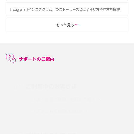
Instagram（インスタグラム）のストーリーズとは？使い方や見方を解説
ASMRとは？初心者向けの代表ジャンルや楽しみ方を解説
もっと見る
スマホのアラーム設定方法を解説！鳴らない原因と対処法、便利機能も紹
介
サポートのご案内
LINEで友だちを削除する方法は？方法ごとの影響や復活・復元する方法も
解説
プリペイドSIMとは？種類やメリット・デメリット、利用までの流れを解説
ご利用中のお客さま
MNOとは？MVNOやMVNEとの違いやメリット・デメリットを解説
よくあるご質問・各種お手続き
チャットでお問い合わせ
VPN接続とは？仕組みや必要性、メリット・デメリット、接続方法を解説
Threads（スレッズ）とは？主な機能や登録方法、投稿の仕方を解説