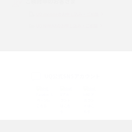
ご検討中のお客さま
Instagram（インスタグラム）でスクショするとバレる？バレるケースや撮
り方も解説
UQ mobileのお申し込み・ご相談
UQ WiMAXのお申し込み・ご相談
SMSとは？料金やできること、注意点や届かない時の対処法を解説
Discord（ディスコード）とは？使い方や用語の意味、便利な機能を解説
iPhone 16eとiPhone SE（第3世代）の違いは？サイズやスペックを比較し
て解説
UQ公式SNSアカウント
iPhone 16eとiPhone 14を徹底比較！スペック・機能の違いをわかりやすく
紹介
iPhone 16シリーズのモデルを比較！価格・サイズ・カメラ性能の違いを徹
底解説
iPhone 16とiPhone 15の違いは？カメラ・スペック・機能を徹底比較
iPhoneの機種変更のやり方は？事前準備・手順やデータ移行方法をわかり