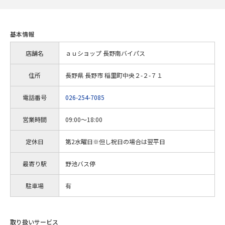
基本情報
店舗名
ａｕショップ 長野南バイパス
住所
長野県 長野市 稲里町中央２-２-７１
電話番号
026-254-7085
営業時間
09:00～18:00
定休日
第2水曜日※但し祝日の場合は翌平日
最寄り駅
野池バス停
駐車場
有
取り扱いサービス