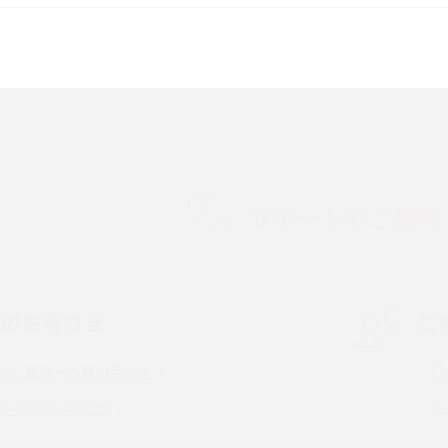
較して解説
ク・機能の違いをわかりやすく紹介
15の違いは？カメラ・スペ
iPhoneの機種変更のやり方は？事前準備・手
順やデータ移行方法をわかりやすく解説
徴やメリット・デメリ
高校生にスマホ制限は必要？所持率やメリッ
ト・デメリットを詳しく紹介
サポートのご案内
度制限とは？回避の
LINEの引き継ぎ方法は？対象データや事前準
方法を解説
備・条件・注意点などを解説
中のお客さま
ご
電話をかける方法や
iCloudの使用容量を減らす9つの方法！使用状
を解説
況の確認手順も紹介
るご質問・各種お手続き
（旧Twitter）、
インスタのDMの送り方は？便利機能の使い方
トでお問い合わせ
送る方法を解説
や注意点をわかりやすく解説