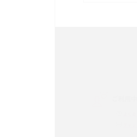
は？サイズやスペックを比
iPhone 16とiPhone 
ック・機能を徹底比較
Androidスマホとは？特
ット、おススメ機種を紹介
スマホや携帯端末の通信速
コツや解除のタイミング・
ご利用
非通知設定とは？184で
iPhone・Androidの設定
よくあ
リプライ機能とは？LINE、X
チャッ
Instagram、TikTokで