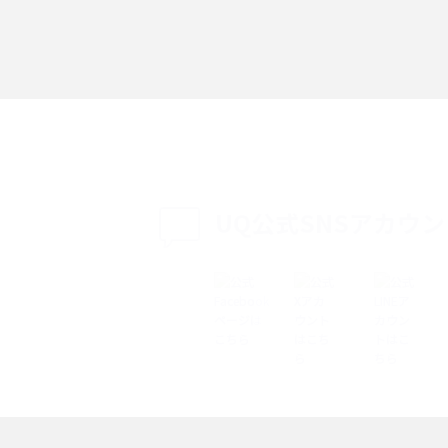
「iPhoneを探す」の使い方と設定方法を紹
る方法は？相手に知ら
介！ブラウザやアプリから探す方法を詳しく
紹介
説
設定・変更方法を解
着信拒否とは？設定方法やブロックした番号
も紹介
確認方法を解説
UQ公式SNSアカウ
ップ設定方法や空き容量
ASMRとは？意味や動画の種類、楽しみ方を紹
介
介
の特典は？料金プランやメ
スマホの位置情報機能とは？有効にした場合
法を解説
メリットや注意点などを解説
ク方法・解除に向け
インスタグラムとは？登録や投稿の方法、基
機能をわかりやすく解説