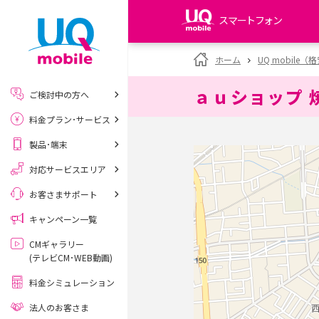
スマートフォン
my UQ WiMAX
ホーム
UQ mobile
UQ WiMAX ご契約の方
ａｕショップ 
ご検討中の方へ
My UQ mobile
料金プラン･サービス
UQ mobile ご契約の方
製品･端末
UQ mobile
データチャージサイト
対応サービスエリア
お客さまサポート
キャンペーン一覧
CMギャラリー
(テレビCM･WEB動画)
料金シミュレーション
法人のお客さま