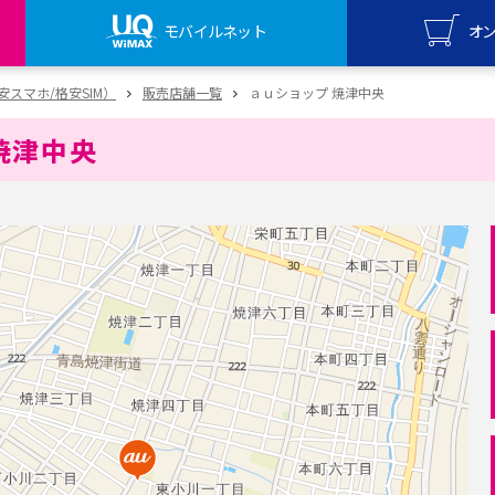
モバイルネット
オ
UQ mo
（格安スマホ/格安SIM）
販売店舗一覧
ａｕショップ 焼津中央
オンライ
焼津中央
UQ Wi
オンライ