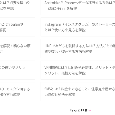
とは？必要な理由や
AndroidからiPhoneへデータ移行する方法は
どを解説
「iOSに移行」を解説
は？Safariや
Instagram（インスタグラム）のストーリー
解説
とは？使い方や見方を解説
を解説！鳴らない原
LINEで友だちを削除する方法は？方法ごとの
介
響や復活・復元する方法も解説
Eとの違いやメリッ
VPN接続とは？仕組みや必要性、メリット・
メリット、接続方法を解説
グラム）でスクショする
SMSとは？料金やできること、注意点や届か
撮り方も解説
い時の対処法を解説
SE（第3世代）の違い
iPhone 16eとiPhone 14を徹底比較！スペッ
もっと見る