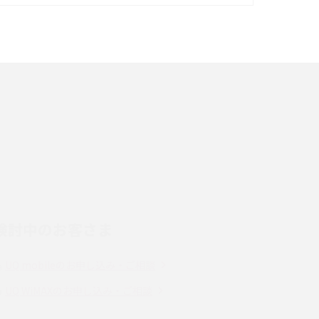
イズ・カメラ性能の違いを徹底解説
スマホが高い理由は？購入費用を抑える方法や
端末を選ぶ時の注意点を解説！
スマホのネット通信速度が遅い原因は？すぐで
きる対処法や見直すポイントを解説
LINEの通知がこない時の原因と対処法9選！設
定の確認手順も解説
検討中のお客さま
スマホのウィジェットとは？iPhone・Android
の設定方法やおススメを紹介
UQ mobileのお申し込み・ご相談
Bluetooth®とは？Wi-Fiとの違いやスマホ・PC
UQ WiMAXのお申し込み・ご相談
との接続方法を解説