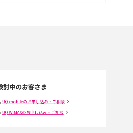
イズ・カメラ性能の違いを徹底解説
スマホが高い理由は？購入費用を抑える方法や
端末を選ぶ時の注意点を解説！
スマホのネット通信速度が遅い原因は？すぐで
きる対処法や見直すポイントを解説
LINEの通知がこない時の原因と対処法9選！設
定の確認手順も解説
検討中のお客さま
スマホのウィジェットとは？iPhone・Android
の設定方法やおススメを紹介
UQ mobileのお申し込み・ご相談
UQ WiMAXのお申し込み・ご相談
Bluetooth®とは？Wi-Fiとの違いやスマホ・PC
との接続方法を解説