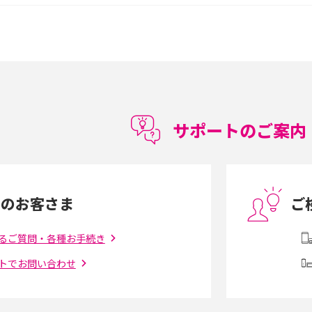
較して解説
ク・機能の違いをわかりやすく紹介
15の違いは？カメラ・スペ
iPhoneの機種変更のやり方は？事前準備・手
順やデータ移行方法をわかりやすく解説
徴やメリット・デメリ
高校生にスマホ制限は必要？所持率やメリッ
ト・デメリットを詳しく紹介
サポートのご案内
度制限とは？回避の
LINEの引き継ぎ方法は？対象データや事前準
方法を解説
備・条件・注意点などを解説
中のお客さま
ご
電話をかける方法や
iCloudの使用容量を減らす9つの方法！使用状
を解説
況の確認手順も紹介
るご質問・各種お手続き
トでお問い合わせ
（旧Twitter）、
インスタのDMの送り方は？便利機能の使い方
送る方法を解説
や注意点をわかりやすく解説