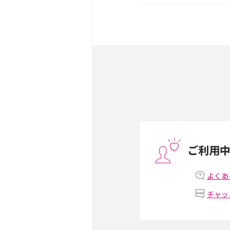
は？サイズやスペックを比
iPhone 16とiPhone 
ック・機能を徹底比較
Androidスマホとは？特
ット、おススメ機種を紹介
スマホや携帯端末の通信速
コツや解除のタイミング・
ご利用
非通知設定とは？184で
iPhone・Androidの設定
よくあ
チャッ
リプライ機能とは？LINE、X
Instagram、TikTokで