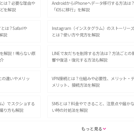
とは？必要な理由や
AndroidからiPhoneへデータ移行する方法は
どを解説
「iOSに移行」を解説
は？Safariや
Instagram（インスタグラム）のストーリー
解説
とは？使い方や見方を解説
を解説！鳴らない原
LINEで友だちを削除する方法は？方法ごとの
介
響や復活・復元する方法も解説
Eとの違いやメリッ
VPN接続とは？仕組みや必要性、メリット・
メリット、接続方法を解説
グラム）でスクショする
SMSとは？料金やできること、注意点や届か
撮り方も解説
い時の対処法を解説
SE（第3世代）の違い
iPhone 16eとiPhone 14を徹底比較！スペッ
もっと見る