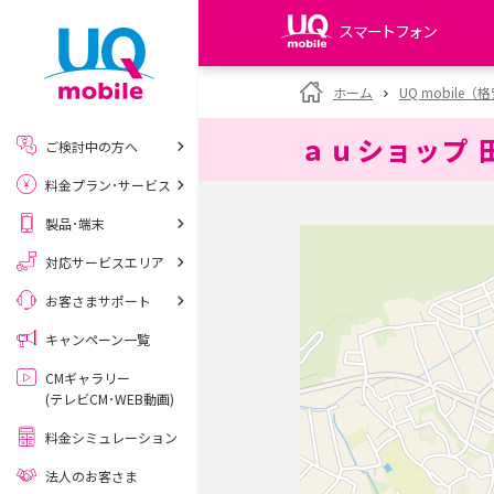
スマートフォン
my UQ WiMAX
ホーム
UQ mobile
UQ WiMAX ご契約の方
ａｕショップ 
ご検討中の方へ
My UQ mobile
料金プラン･サービス
UQ mobile ご契約の方
製品･端末
UQ mobile
データチャージサイト
対応サービスエリア
お客さまサポート
キャンペーン一覧
CMギャラリー
(テレビCM･WEB動画)
料金シミュレーション
法人のお客さま