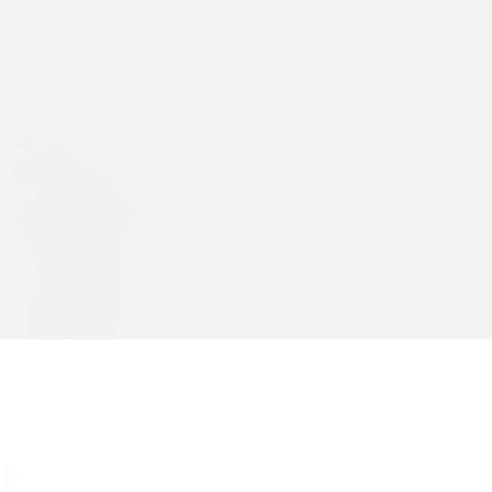
Wi-Fiを快適に使うための速度はどれくらい？
解
用途別の目安・回線ごとの平均を紹介
の
LINEでブロックされているか確認する方法は？
手順や注意点を解説
メンションとは？LINE・X・Instagram・
Facebook・TikTokでのやり方を解説
インスタグラムのアカウント削除方法は？利用
の
解除との違いやバックアップの取り方などを解
説
本
スマホのバッテリー交換目安は？状態の確認方
ント
法や劣化の原因、交換にかかる費用も解説