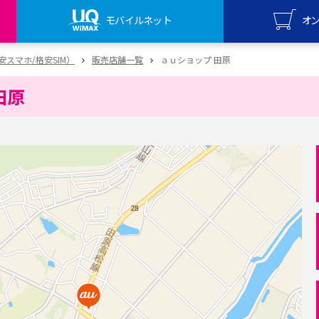
モバイルネット
オ
UQ mo
（格安スマホ/格安SIM）
販売店舗一覧
ａｕショップ 田原
オンライ
田原
UQ Wi
オンライ