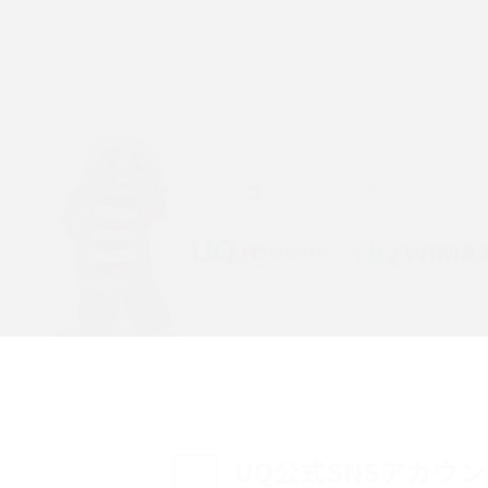
「iPhoneを探す」の使い方と設定方法を紹
る方法は？相手に知ら
介！ブラウザやアプリから探す方法を詳しく
紹介
説
設定・変更方法を解
着信拒否とは？設定方法やブロックした番号
も紹介
確認方法を解説
ップ設定方法や空き容量
ASMRとは？意味や動画の種類、楽しみ方を紹
介
介
の特典は？料金プランやメ
スマホの位置情報機能とは？有効にした場合
法を解説
メリットや注意点などを解説
ク方法・解除に向け
インスタグラムとは？登録や投稿の方法、基
UQ公式SNSアカウ
機能をわかりやすく解説